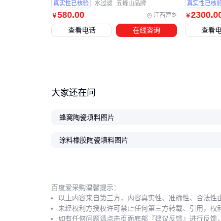
真实性已核验
水过滤
五峰山品牌
真实性已核
580
.00
2300
.0
江西萍乡
￥
￥
查看电话
在线咨询
查看
大家还在问
蜂窝陶瓷填料图片
涂料橡胶陶瓷填料图片
百度爱采购温馨提示：
以上内容来自第三方，内容真实性、准确性、合法性
未经权利方授权许可禁止任何第三方转载、引用，权
如有任何问题请点击页面底部『建议反馈』进行反馈