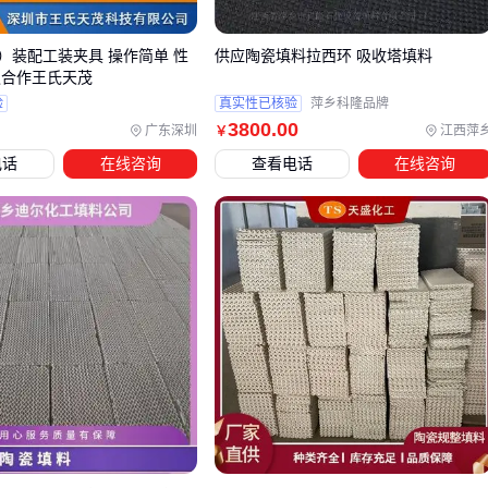
耐酸
耐HF酸外的所
耐弱酸弱碱；耐弱酸
碱性
有酸碱
）装配工装夹具 操作简单 性
供应陶瓷填料拉西环 吸收塔填料
迎合作王氏天茂
最高
验
真实性已核验
萍乡科隆品牌
1600℃
1400℃；900℃
3800
.00
温度
广东深圳
江西萍
￥
电话
在线咨询
查看电话
在线咨询
孔隙
45%-60%
30%-50%；70%-90%
率
抗压
85MPa
60MPa；40MPa
强度
适用
强腐蚀性废气处
石化催化床支撑；常规污
场景
理
水处理
碳化硅陶瓷填料
在极端工况下优势明显，其热导率是普通陶
瓷的5倍，特别适合骤冷骤热的反应条件。而
氧化铝陶瓷填料