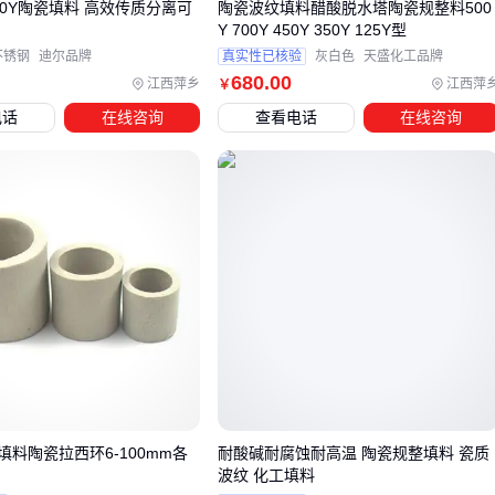
50Y陶瓷填料 高效传质分离可
陶瓷波纹填料醋酸脱水塔陶瓷规整料500
的性价比突出，在pH5-9范围内稳定性最好。
Y 700Y 450Y 350Y 125Y型
对于常规水处理，
陶瓷鲍尔环
和
陶瓷阶梯环
的经济性更
不锈钢
迪尔品牌
真实性已核验
灰白色
天盛化工品牌
680
.00
优。但要注意：孔隙率＞85%的填料虽然通量大，却需要更频
江西萍乡
江西萍
￥
繁的反冲洗。
电话
在线咨询
查看电话
在线咨询
结论
：先确定介质特性，再匹配填料参数，最后考虑成本 📊
四、填料装不好，再好的陶瓷环也是浪费
即使选了最合适的填料，安装环节的疏忽也会让性能打折扣：
液体分布器
：不均匀的初始分布会导致50%的填料区无效工
作，槽式
液体分布器
的分配误差应＜5%
支撑格栅
：建议选用
PTFE填料支撑板
，其开孔率需＞填
孔隙率的15%
压紧装置
：床层下沉超过10%就要补充填料，否则会形成气
料陶瓷拉西环6-100mm各
耐酸碱耐腐蚀耐高温 陶瓷规整填料 瓷质
流短路
波纹 化工填料