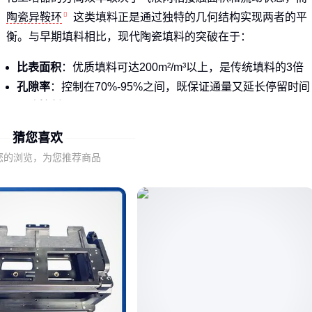
陶瓷异鞍环
这类填料正是通过独特的几何结构实现两者的平
衡。与早期填料相比，现代陶瓷填料的突破在于：
比表面积
：优质填料可达200m²/m³以上，是传统填料的3倍
孔隙率
：控制在70%-95%之间，既保证通量又延长停留时间
压降控制
：开孔设计使气流阻力降低40%-60%
猜您喜欢
这种平衡在污水处理、VOCs治理等场景尤为关键——既要处
理量大，又要能耗低。比如处理含氯废气时，
250Y陶瓷填料
您的浏览，为您推荐商品
的阶梯式开孔能有效防止结垢堵塞。
结论
：填料性能的微小差异，会在连续运行中被放大成可观的
成本差距 💰
二、从拉西环到矩鞍环：三代填料的进化逻辑
陶瓷填料的迭代史就是一部对抗"偏流"和"沟流"的历史：