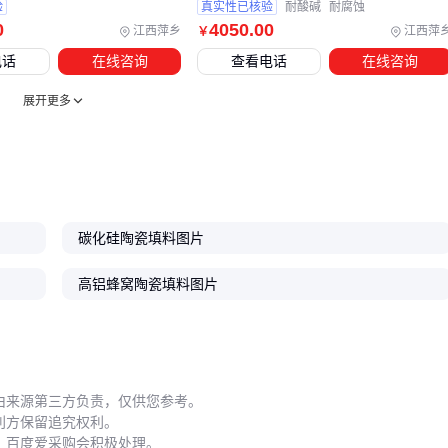
验
真实性已核验
耐酸碱
耐腐蚀
结论
：填料塔是系统工程，局部优化不如整体匹配 ⚙️
0
4050
.00
江西萍乡
江西萍
￥
五、新填料要"养"三个月？老师傅的实操秘诀
电话
在线咨询
查看电话
在线咨询
陶瓷填料的性能需要时间达到稳定，这里有三个关键控制点：
展开更多
装填密度
：散堆填料建议分层装填，每层落差＜1.5米
活化周期
：新填料前3个月需每月检查结垢情况
压紧维护
：用
不锈钢填料压栅
限位时，栅条间距应为填料
外径的0.7倍
碳化硅陶瓷填料图片
⚠️ 特别注意：陶瓷填料怕急冷急热，升温速率要控制在50℃/h
高铝蜂窝陶瓷填料图片
以内。清洗时避免高压水枪直射，环形结构易碎裂。
结论
：耐心调校的填料塔，性能随使用时间不降反升 📈
从传质效率到系统寿命，
填料塔
的性能链条上每个环节都值
得深思。当你在
陶瓷催化剂载体
和规整填料间犹豫时，记
由来源第三方负责，仅供您参考。
利方保留追究权利。
住：最适合当前工艺阶段的，才是性价比最高的选择。
，百度爱采购会积极处理。