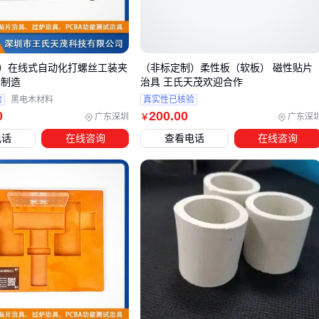
第一代拉西环
：简单圆柱体，易产生"叠罗汉"效应，
陶瓷拉
西环
现在多用于低压降场景
第二代鲍尔环
：环壁开窗设计，通量提升但抗压强度下降
第三代矩鞍环
：连续鞍形曲面，
陶瓷矩鞍环
的流体分布最
）在线式自动化打螺丝工装夹
（非标定制）柔性板（软板） 磁性贴片
均匀，适合含固体颗粒的介质
具制造
治具 王氏天茂欢迎合作
验
黑电木材料
真实性已核验
最新型的阶梯环则在鞍环基础上增加内凸台，进一步打破流动
0
200
.00
广东深圳
广东深
￥
对称性。但要注意：结构越复杂，单位体积成本越高，不是所
电话
在线咨询
查看电话
在线咨询
有工况都需要最新型号。
结论
：填料的进化不是简单的替代关系，而是应用场景的精准
细分 🔍
三、耐酸还是耐碱？孔隙率要多少？七个维度对照表
氧化铝方案；普通陶瓷方
维度
碳化硅方案
案