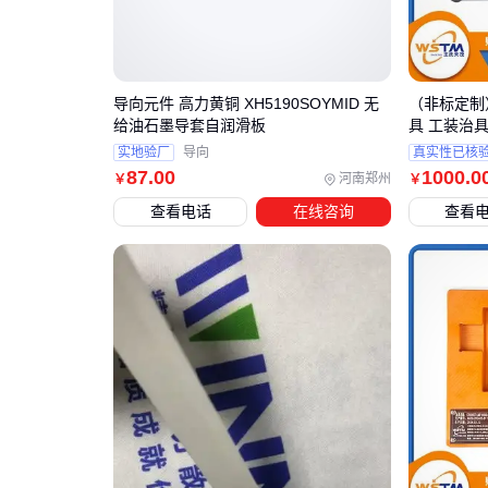
导向元件 高力黄铜 XH5190SOYMID 无
（非标定制
给油石墨导套自润滑板
具 工装治
实地验厂
导向
真实性已核
87
.00
1000
.0
河南郑州
￥
￥
查看电话
在线咨询
查看