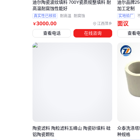
迪尔陶瓷波纹填料 700Y瓷质规整填料 耐
迪尔品牌2
高温耐腐蚀性能好
加工定制
真实性已核验
耐高温
耐腐蚀
实地验厂
3000
.00
面议
江西萍乡
￥
查看电话
在线咨询
查看
陶瓷滤料 陶粒滤料五峰山 陶瓷砂填料 硅
众泰洗涤塔填
铝陶瓷颗粒
种规格