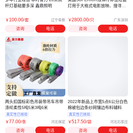
杆灯基础要多深 鑫鼎照明
灯用于大格式电影放映、搜寻光
等
100
.00
2800
.00
￥
/套
￥
/只
辽宁阜新
广东深圳
咨询
电话
咨询
电话
两头扣国标彩色吊装带吊车吊带
2022年新品上市宽5点6公分白色
涤纶柔性5吨5米3吨6米
棉被包边条纱网镶边布料辅料
真实性已核验
真实性已核验
77
.00
517
.50
￥
/条
￥
/袋
河北保定
河北石家庄
咨询
电话
咨询
电话