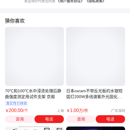
发送询价代表您同意
《用户服务协议》
《隐私政策》
猜你喜欢
70℃和100℃水中浸渍处理后静
日本osram不带反光板的水银短
曲强度测定用试件支架 京阁
弧灯200W多线谱紫外光固化型
设备
真实性已核验
200
.00
1
.00
￥
/个
￥
万
/件
上海
广东深圳
咨询
电话
咨询
电话