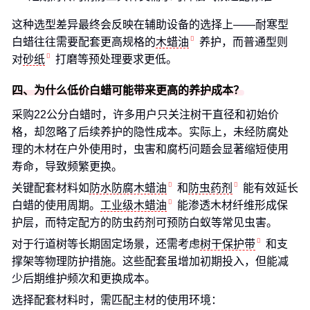
这种选型差异最终会反映在辅助设备的选择上——耐寒型
白蜡往往需要配套更高规格的
木蜡油
养护，而普通型则
对
砂纸
打磨等预处理要求更低。
四、为什么低价白蜡可能带来更高的养护成本？
采购22公分白蜡时，许多用户只关注树干直径和初始价
格，却忽略了后续养护的隐性成本。实际上，未经防腐处
理的木材在户外使用时，虫害和腐朽问题会显著缩短使用
寿命，导致频繁更换。
关键配套材料如
防水防腐木蜡油
和
防虫药剂
能有效延长
白蜡的使用周期。
工业级木蜡油
能渗透木材纤维形成保
护层，而特定配方的防虫药剂可预防白蚁等常见虫害。
对于行道树等长期固定场景，还需考虑
树干保护带
和支
撑架等物理防护措施。这些配套虽增加初期投入，但能减
少后期维护频次和更换成本。
选择配套材料时，需匹配主材的使用环境：