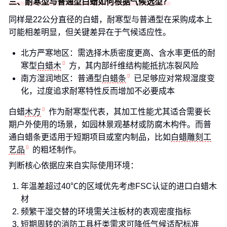
三、耐寒型与普通型白蜡如何根据气候选型？
同样是22公分直径的白蜡，耐寒型与普通型在采购成本上
可能相差明显，但关键差异在于气候适应性。
北方严寒地区：需选择木质密度更高、含水率更低的耐
寒型
白蜡木
方，其内部纤维结构能抵抗冻裂风险
南方湿润地区：普通型
白蜡条
已足够应对常规湿度变
化，过度追求耐寒特性反而增加不必要成本
白蜡
木方
作为耐寒型代表，其加工性能尤其适合需要长
期户外使用的场景，如园林景观基材或防腐木构件。而普
通白蜡条更适用于短期项目或室内制品，比如
白蜡雕刻工
艺品
的粗坯制作。
判断核心依据应来自实际使用环境：
年温差超过40℃的区域优先考虑FSC认证的进口白蜡木
材
频繁干湿交替的环境需关注板材的表观密度指标
短期周转的消防工具杆类需求可降低气候适配标准