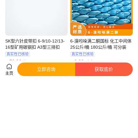
SK型六针皮带扣 6-9/10-12/13-
6-溴吲哚满二酮国标 化工中间体
16型矿用碳钢扣 A3型三排扣
25公斤/桶 180公斤/桶 可分装
真实性已核验
真实性已核验
58
.00
9
.00
￥
/件
￥
/千克
山东济宁
立即咨询
获取底价
咨询
电话
咨询
电话
主页