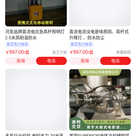
河圣品牌直流电应急高杆照明灯
直流电流没电是啥原因、高杆式
2.5米高耐温防水
升降灯.、防水防尘
真实性已核验
真实性已核验
997
.00
997
.00
￥
/套
￥
/套
浙江宁波
新疆和田
咨询
电话
咨询
电话
多年行业经验 审时省力 20米高
美国SUPERIOR液体冷却锂短弧