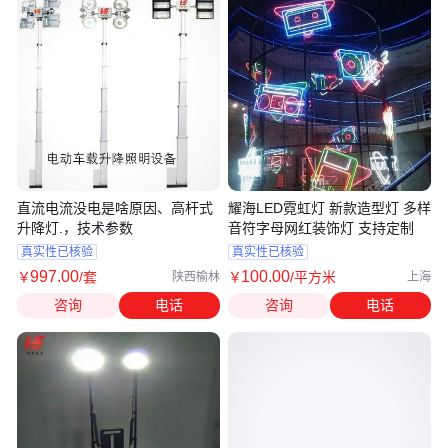
直流电流没电是啥原因、高杆式
耀海LED霓虹灯 新款造型灯 多样
升降灯.，技术参数
音符字母网红装饰灯 支持定制
真实性已核验
真实性已核验
997
.00
100
.00
￥
/套
￥
/平方米
陕西榆林
上海
咨询
电话
咨询
电话