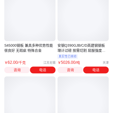
S45000钢板 兼具多种优势性能
安钢Q390GJB/C/D高建钢钢板
很良好 无瑕疵 特殊合金
理计过磅 按需切割 屈服强度
≥390
真实性已核验
62
.00
5026
.00
￥
/千克
￥
/吨
江苏无锡
天津
咨询
电话
咨询
电话