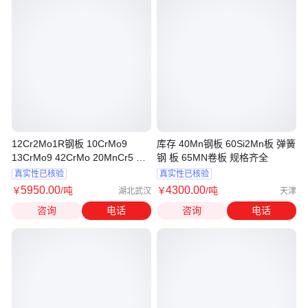
12Cr2Mo1R钢板 10CrMo9
库存 40Mn钢板 60Si2Mn板 弹簧
13CrMo9 42CrMo 20MnCr5 规
钢 板 65MN卷板 规格齐全
格齐全
真实性已核验
真实性已核验
5950
.00
4300
.00
￥
/吨
￥
/吨
湖北武汉
天津
咨询
电话
咨询
电话