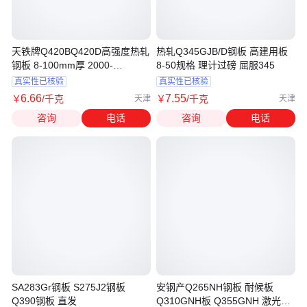
天铁牌Q420BQ420D高强度热轧
热轧Q345GJB/D钢板 高建用板
钢板 8-100mm厚 2000-
8-50规格 理计过磅 屈服345
2100mm宽
真实性已核验
真实性已核验
6
.66
7
.55
￥
/千克
￥
/千克
天津
天津
咨询
电话
咨询
电话
SA283Gr钢板 S275J2钢板
安钢产Q265NH钢板 耐候板
Q390钢板 直发
Q310GNH板 Q355GNH 激光切