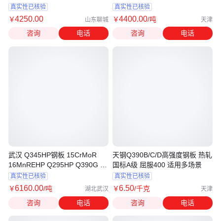
割 精准
真实性已核验
真实性已核验
4250
.00
4400
.00
￥
￥
/吨
山东聊城
天津
咨询
电话
咨询
电话
武汉 Q345HP钢板 15CrMoR
天钢Q390B/C/D高强度钢板 热轧
16MnREHP Q295HP Q390G 规
国标A级 屈服400 适用多场景
格齐全
真实性已核验
真实性已核验
6160
.00
6
.50
￥
/吨
￥
/千克
湖北武汉
天津
咨询
电话
咨询
电话