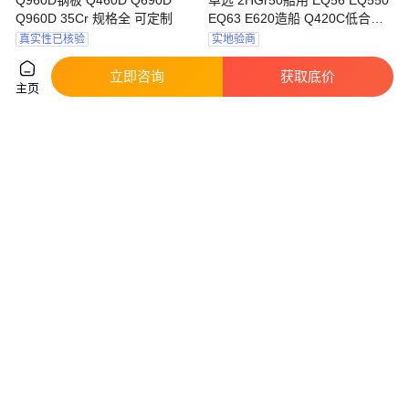
Q960D 35Cr 规格全 可定制
EQ63 E620造船 Q420C低合金
高强度钢板
真实性已核验
实地验商
4560
.00
4500
.00
￥
/吨
￥
/吨
湖北武汉
天津
立即咨询
获取底价
咨询
电话
咨询
电话
主页
宽度1250mm 1220mm 0.8mm
Q390B Q390C Q390D Q390E
1.0mm 1.2mm 1.5mm SPCC冷
圆钢 耐酸碱 耐高温 卓远
轧SPHC热轧钢板
真实性已核验
实地验商
4030
.00
4200
.00
￥
/吨
￥
/吨
天津
天津
咨询
电话
咨询
电话