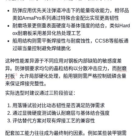
防弹应用优先关注弹道冲击下的能量吸收能力，相邻品
类如ArmaPro系列通过特殊合金配比实现更高韧性
耐磨场景更侧重表面硬度与基体强度的结合，类似Hard
ox耐磨板采用差异化热处理工艺
船用结构则需平衡焊接性与耐腐蚀性，CCSB等船板通
过碳当量控制避免焊缝脆化
这种性能差异源于不同应用对钢板内部缺陷的敏感度差
异。防弹钢要求均匀的晶粒结构以分散冲击应力，而
耐磨
衬板
允许局部硬化处理，船用钢则需严格控制硫磷含量
来保证焊接完整性。
实际选型时建议通过三阶段验证：
用落锤试验对比动态韧性是否满足防弹需求
通过显微硬度测试确认耐磨层与基体结合强度
评估替代方案对现有焊接工艺的兼容性
配套加工能力往往成为最终制约因素。例如某些装甲钢需