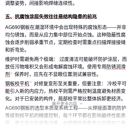
调整姿势，间接影响焊缝连续性。
五、抗腐蚀涂层失效往往是结构隐患的前兆
AG690钢板在潮湿环境中会出现特殊的腐蚀形态——并非
均匀锈蚀，而是从应力集中部位开始点蚀。这种隐蔽性腐
蚀会逐步削弱承重节点，定期检查时需重点扫描焊接接缝
和折弯处。
维护时需避免两个极端： 过度清洁可能破坏防护涂层，而
放任污物堆积又会形成电解腐蚀环境。使用专用
防锈润滑
剂
保养时，应先在不显眼位置测试兼容性。
钢板校平机
对修复变形至关重要，但要注意： 冷校平可
能引入新的内应力，热校平则需严格控制温度避免材质变
化。对于已安装的构件，局部校平常比整体拆卸更经济。
展开更多内容

AG690钢板的选型本质是系统工程——从焊接面罩的防护
等级到校平机的精度控制，每个环节都在影响最终性能表
现。真正专业的采购决策，会把钢板参数表与后续加工维
护成本放在同一张评估表上权衡。