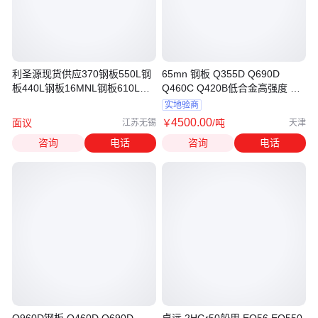
利圣源现货供应370钢板550L钢
65mn 钢板 Q355D Q690D
板440L钢板16MNL钢板610L高
Q460C Q420B低合金高强度 断
强度大梁钢板
面光滑无毛刺 卓远
实地验商
4500
.00
面议
￥
/吨
江苏无锡
天津
咨询
电话
咨询
电话
Q960D钢板 Q460D Q690D
卓远 2HGr50船用 EQ56 EQ550