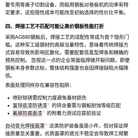
要专用等离子切割设备，而船用钢板对卷板机的功率有特
定要求，这些隐性成本可能改变初始选择的性价比平衡。
四、焊接工艺不匹配可能让高价钢板性能打折
采购AG690钢板后，焊接工艺的适配性常成为首个隐形门
槛。这种军工级钢材的高碳当量特性，意味着传统焊接方
式容易导致热影响区脆化，需要配套低氢型焊条和精确的
预热控制。 忽视这一点的企业常面临焊缝开裂问题，即便
钢板本身参数达标，整体结构强度也会因焊接缺陷大幅降
低。
表面处理同样存在兼容性陷阱：
喷砂除锈需控制力度避免基材损伤
富锌底漆防锈漆
的锌含量需与钢板耐蚀等级匹配
氟碳防腐面漆
的附着力测试应提前验证
自动变光焊接面罩
这类防护装备虽是小件，但对保证焊
接质量至关重要。劣质面罩的遮光不稳定会导致焊工频繁