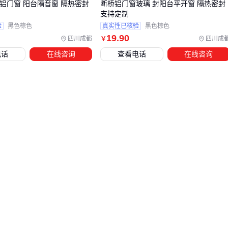
桥铝门窗 阳台隔音窗 隔热密封
断桥铝门窗玻璃 封阳台平开窗 隔热密封
盐雾测试的产品。
支持定制
验
黑色棕色
真实性已核验
黑色棕色
五、断桥铝门窗日常维护有哪些容易被忽视的细节？
19
.90
四川成都
四川成
￥
电话
在线咨询
查看电话
在线咨询
清洁保养
：每季度检查一次排水孔是否堵塞，轨道积尘要及
时清理
清洁时避免使用强酸强碱清洁剂，会腐蚀型材表面
五金配件定期加注专用润滑油
纱窗维护
：建议选择304不锈钢材质的
纱窗
，耐用且易清
金刚网纱窗每年拆洗一次，保持通风效果
检查纱窗边框密封条是否老化
季节性检查
：入冬前检查门窗密封性，发现漏风及时更换密
封胶条
台风季节前检查五金件牢固度
长期不用的开启扇，可适当调整合页松紧度