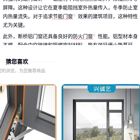
屏障。这种设计让它在夏季能阻挡室外热量传入，冬季防止室
内热量流失。对于追求
节能门窗
效果的建筑项目，这种特性
尤为关键。
此外，断桥铝门窗还具备良好的
防火门窗
性能。铝型材本身
不燃，配合中空玻璃和阻燃密封材料，能有效延缓火势蔓延。
这也是为什么越来越多商业建筑和住宅项目选择它的原因。
猜您喜欢
二、断桥铝门窗的核心优势在哪里？
您的浏览，为您推荐商品
隔音降噪
：断桥结构配合中空玻璃，能有效降低30-40分贝
噪音，特别适合临街建筑或嘈杂环境
气密防水
：多道密封设计让它的水密性和气密性表现突出，
雨天不用担心渗水问题
耐用性强
：铝型材表面经过氧化处理，抗腐蚀性能好，使用
寿命可达20年以上