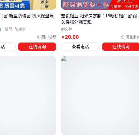
三层中空玻璃+特殊密封结构效果最佳
门窗 新型防盗窗 抗风保温隔
宏凯铝业 阳光房定制 118断桥铝门窗 耐
可考虑增加通风器，保证隔音时不牺牲通风
发
久性强外观美观
验
新型
防盗窗
耐久性
四、安装断桥铝门窗后，还需要哪些配套设备？
20
.00
四川成都
河北邯
￥
优质的
门窗锁具
能进一步提升安全性，特别是对于低层住宅
电话
在线咨询
查看电话
在线咨询
和商业场所：
多点锁系统比传统单点锁更防盗
执手建议选择304不锈钢材质，耐用不生锈
玻璃配置也直接影响使用体验：
中空玻璃
的间隔条最好选择暖边设计，减少边缘结露
特殊场所可考虑Low-E镀膜玻璃，进一步提升隔热性能
安装时别忘了
门窗胶
的选择，优质密封胶能有效防止渗水和
漏风。五金配件如铰链、滑轮的品质同样关键，建议选择经过