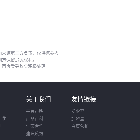
选择断桥铝门窗时要综合考虑建筑类型、使用场景和预算，优
质的
五金配件
和
门窗滑轮
能显著延长使用寿命。与其纠结
单一参数，不如从整体性能出发，找到最适合的方案。
由来源第三方负责，仅供您参考。
利方保留追究权利。
，百度爱采购会积极处理。
则
关于我们
友情链接
平台声明
爱企查
标准
产品百科
加盟星
则
生态合作
百度营销
建议反馈