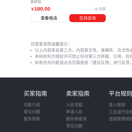
断桥铝
180
.00
北京
￥
查看电话
在线咨询
百度爱采购温馨提示：
以上内容来自第三方，内容真实性、准确性、合法性
未经权利方授权许可禁止任何第三方转载、引用，权
如有任何问题请点击页面底部『建议反馈』进行反馈
买家指南
卖家指南
平台规
功能介绍
入驻流程
准入规则
常见问题
申请入驻
工业品行业
服务条款
服务商查询
违规管理规
常见问题