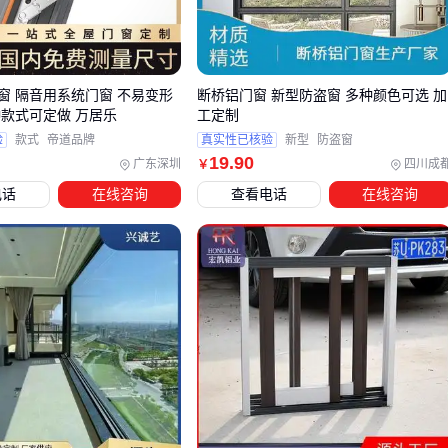
对于对静音要求更高的场所，比如医院、学校或住宅区，可以
考虑
静音断桥铝门窗
，这类产品在密封结构和玻璃配置上做
了进一步优化。
窗 隔音用系统门窗 不易变形
断桥铝门窗 新型防盗窗 多种颜色可选 加
三、不同场景下，断桥铝门窗如何选更合适？
种款式可定做 万居乐
工定制
验
款式
帝道品牌
真实性已核验
新型
防盗窗
住宅阳台和卧室
：推荐
平开门窗
，密封性好且开启方便，
19
.90
广东深圳
四川成
￥
适合需要频繁开关的场景
电话
在线咨询
查看电话
在线咨询
内开式节省空间，外开式防水性能更佳
可搭配金刚网纱窗，兼顾通风和防蚊
商业空间和大面积幕墙
：
推拉门窗
更合适，节省开启空间
且视野开阔
选择带防风防脱轨设计的款式，安全性更高
重型推拉门适合大面积玻璃幕墙应用
特殊环境需求
：如靠近马路或机场，建议选择
隔音门窗
配
置