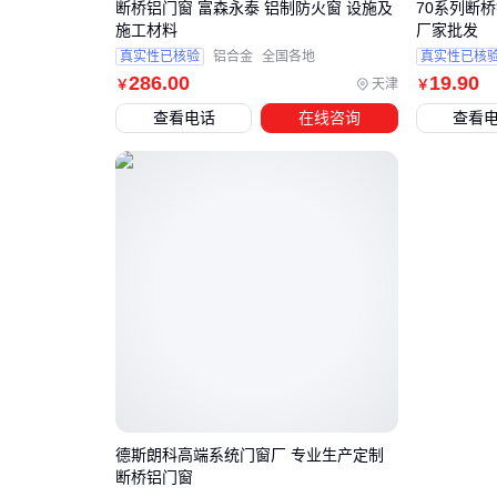
断桥铝门窗 富森永泰 铝制防火窗 设施及
70系列断
施工材料
厂家批发
真实性已核验
铝合金
全国各地
真实性已核
286
.00
19
.90
天津
￥
￥
查看电话
在线咨询
查看
德斯朗科高端系统门窗厂 专业生产定制
断桥铝门窗