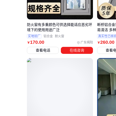
防火窗有多重颜色可供选择能适应恶劣环
断桥铝合金
境下的使用用途广泛
易清洁 多
实地验厂
铝合金
耐火窗
真实性已核
170
.00
260
.00
广东揭阳
￥
￥
查看电话
在线咨询
查看