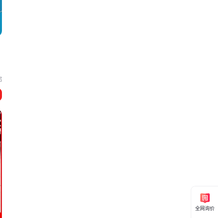
都
全网询价