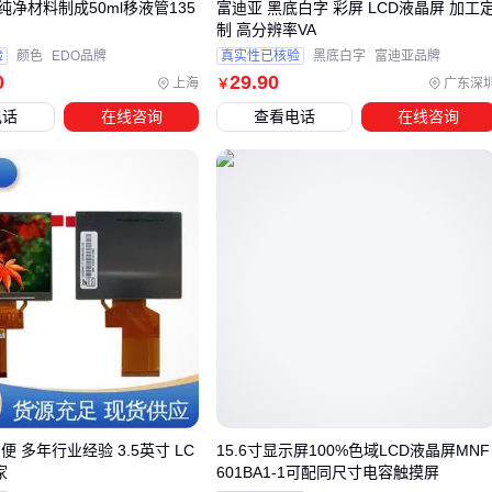
净材料制成50ml移液管135
富迪亚 黑底白字 彩屏 LCD液晶屏 加工
关键配套设备需要根据主屏特性匹配：
制 高分辨率VA
验
颜色
EDO品牌
真实性已核验
黑底白字
富迪亚品牌
驱动板直接影响信号处理能力，工控场景需选择支持宽温运
0
29
.90
上海
广东深
￥
行的型号
电话
在线咨询
查看电话
在线咨询
背光模组决定显示均匀性，医疗设备优先考虑低蓝光设计的
WLED背光液晶模组
电源适配器要匹配功耗需求，车载应用需选择抗干扰强的
12V显示器电源适配器
运输和安装环节的防护同样重要。
液晶屏防震包装
能有效避
免运输途中的微裂纹隐患，而专业防静电手套和无尘环境可防
止组装时的静电损伤。这些看似细小的环节，往往决定了设备
后续的故障率。
配套设备的选择逻辑应遵循‘先匹配核心参数，再优化使用环
境’的原则，避免因小配件拖累整体性能表现。
便 多年行业经验 3.5英寸 LC
15.6寸显示屏100%色域LCD液晶屏MNF
家
601BA1-1可配同尺寸电容触摸屏
五、这些使用细节能让液晶屏寿命延长30%