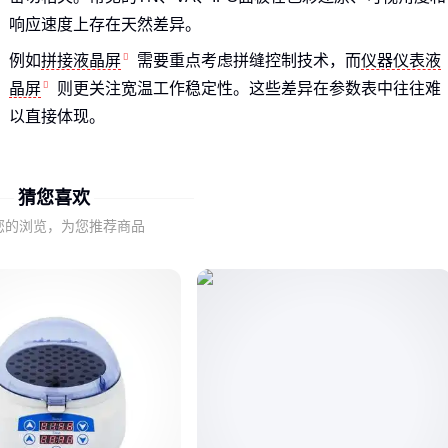
响应速度上存在天然差异。
例如
拼接液晶屏
需要重点考虑拼缝控制技术，而
仪器仪表液
晶屏
则更关注宽温工作稳定性。这些差异在参数表中往往难
以直接体现。
理解这些底层差异，才能避免被表面参数误导，真正匹配到适
合场景的解决方案。
猜您喜欢
您的浏览，为您推荐商品
二、哪些隐藏指标决定了液晶屏的实际表现？
亮度均匀性和色域覆盖度是容易被忽略的关键指标。标称亮度
相同的屏幕，实际显示时可能存在明显的光斑或色偏问题。
在需要多屏协作的场景如拼接液晶屏方案中，这些差异会被进
一步放大。而
条形液晶屏
的特殊长宽比设计，也需要专门的
驱动方案支持。
选择时不仅要看峰值参数，更要关注参数在整个屏幕表面和全