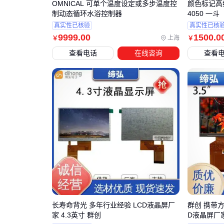
OMNICAL 可单个温度设定或多步温度控
颜色标记高纯
制动态循环水浴控制器
4050 一斗
真实性已核验
真实性已核
9999
.00
1500
.0
上海
￥
￥
查看电话
在线咨询
查看
长寿命背光 多年行业经验 LCD液晶屏厂
群创 携带方
家 4.3英寸 群创
D液晶屏厂