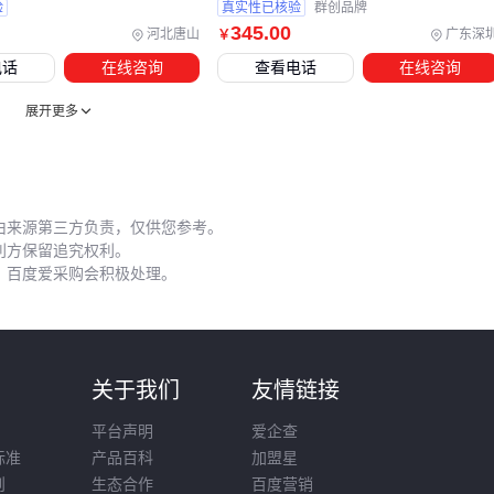
验
真实性已核验
群创品牌
液晶屏的实际使用寿命往往与日常维护密切相关。在工业现
345
.00
河北唐山
广东深
￥
场，未使用
液晶屏遮光罩
的设备更容易因环境光反射导致操
电话
在线咨询
查看电话
在线咨询
作员误判，进而频繁调整亮度加速背光老化。
展开更多
三个最容易被忽视的维护要点：
定期清洁接口金手指，氧化层会导致信号传输不稳定
避免长时间显示静态图像，屏幕保护程序可预防烧屏
由来源第三方负责，仅供您参考。
存储时放置干燥剂，湿度变化可能引发内部结露
利方保留追究权利。
，百度爱采购会积极处理。
对于需要频繁调试的场景，建议配备
液晶屏测试仪
快速定位
问题。而医疗等特殊环境，还需考虑防菌涂层清洁剂的定期养
护。
则
关于我们
友情链接
维护的本质是预防性管理，建立简单的点检表就能大幅降低突
发故障风险。
平台声明
爱企查
标准
产品百科
加盟星
液晶屏选型的核心逻辑始终是场景优先：先明确车载、医疗或
则
生态合作
百度营销