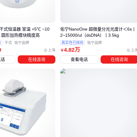
色域范围内的稳定性表现。
三、如何根据应用场景选择BOE液晶屏？
选择BOE液晶屏时，参数表上的相似性往往掩盖了实际性能的
 干式恒温器 室温 +5℃ ~10
佑宁NanoOne 超微量分光光度计＜6s丨
W 圆形加热模块精度高
2~15000/ul（dsDNA）丨3.5kg
差异。关键在于先明确使用场景的核心需求，再匹配对应的性
验
干式
佑宁品牌
真实性已核验
佑宁品牌
能指标。以下是典型场景的选型逻辑：
0
4
.82
万
上海
上
￥
车载显示：需优先考虑宽温适应性、抗振动性和阳光下可视
电话
在线咨询
查看电话
在线咨询
性，而非单纯追求高分辨率。
工业控制：长期连续运行要求更高的背光寿命和接口稳定
性，LVDS接口比MIPI更可靠。
医疗设备：色彩还原精度和低蓝光特性比响应速度更重要。
车载场景中，12.3寸等大尺寸屏需要更高亮度和更广视角来应
对多变光线环境，而7寸以下小屏则更注重抗震设计。宽温型
晶屏能耐受极端温度波动，避免冬季启动延迟或夏季显示异
常。