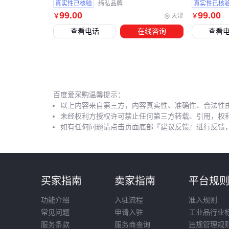
真实性已核验
缔弘品牌
真实性已核
99
.00
99
.00
天津
￥
￥
查看电话
在线咨询
查看
百度爱采购温馨提示：
以上内容来自第三方，内容真实性、准确性、合法性
未经权利方授权许可禁止任何第三方转载、引用，权
如有任何问题请点击页面底部『建议反馈』进行反馈
买家指南
卖家指南
平台规
功能介绍
入驻流程
准入规则
常见问题
申请入驻
工业品行业
服务条款
服务商查询
违规管理规