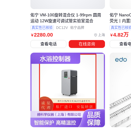
佑宁 VM-100旋转混合仪 1-99rpm 圆周
佑宁 Nano
运动 12W旋速可调试管实验室混合
荧光丨内置
真实性已核验
DC12V
佑宁品牌
真实性已核
2280
.00
4
.82
万
上海
￥
￥
查看电话
在线咨询
查看