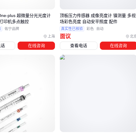
户外高亮环境选型需注意：
One-plus 超微量分光光度计
顶板压力传感器 成像亮度计 镍测量 多视
亮度并非越高越好，超过1000cd/m²可能带来功耗和散热问
打印机多点触控
场彩色亮度 自动安平照度 配件
雾面处理能有效减少反光干扰
验
佑宁品牌
真实性已核验
彩色
自动
面议
上海
北
自动亮度调节功能可平衡能效与可视性
电话
在线咨询
查看电话
在线咨询
工业场景下，触摸功能是否必要取决于人机交互频率。频繁操
作场合建议选择表面硬度更高的电容屏，而单纯状态监控则可
节省成本选择非触控型号。接下来需要关注驱动板等配套设备
的兼容性设计。
四、选完液晶屏后，这些配套设备你考虑了吗？
液晶屏作为核心显示部件，其实际性能表现往往依赖于配套设
备的适配性。许多用户在采购后才发现，同样的液晶屏搭配不
同驱动板或背光模组时，显示效果和稳定性差异明显。这要求
我们在选型阶段就提前规划配套方案。