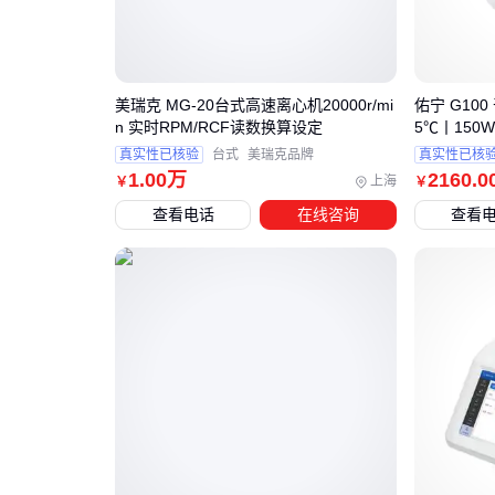
美瑞克 MG-20台式高速离心机20000r/mi
佑宁 G100
n 实时RPM/RCF读数换算设定
5℃丨150
真实性已核验
台式
美瑞克品牌
真实性已核
1
.00
万
2160
.0
上海
￥
￥
查看电话
在线咨询
查看