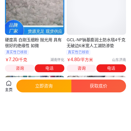
硬度高 白刚玉细粉 抛光用 具有
GCL-NP钠基膨润土防水毯4千克
很好的绝缘性 如微
无破边6米宽人工湖防渗垫
真实性已核验
真实性已核验
7
.20
4
.80
￥
/千克
￥
/平方米
湖南怀化
山东济南
咨询
电话
咨询
电话
立即咨询
获取底价
主页