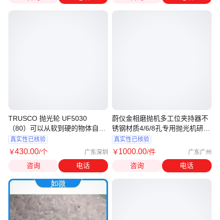
TRUSCO 抛光轮 UF5030
蔚仪金相磨抛机多工位夹持器不
（80）可以从软到硬的物体自由
锈钢材质4/6/8孔专用抛光机研磨
抛光
机
真实性已核验
真实性已核验
430
.00
1000
.00
￥
/个
￥
/件
广东深圳
广东广州
咨询
电话
咨询
电话