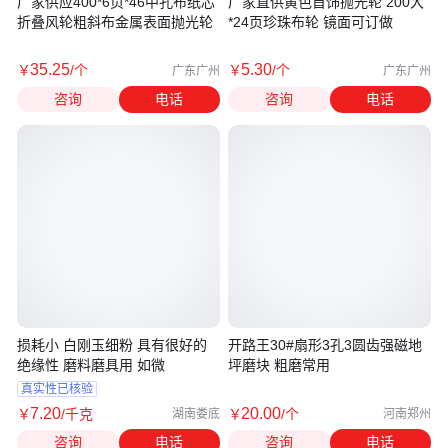
厂家供应400*6页*46中孔布纸芯
厂家直供黄色首饰抛光轮 200大
折叠风轮粗斜布金属表面抛光轮
*24页珍珠布轮 镜面可订做
35
.25
5
.30
￥
/个
￥
/个
广东广州
广东广州
咨询
电话
咨询
电话
损耗小 白刚玉细粉 具有很好的
开路王30#扇形3孔3圆齿强磁地
绝缘性 磨料磨具用 如微
坪磨块 粗磨常用
真实性已核验
7
.20
20
.00
￥
/千克
￥
/个
湖南娄底
河南郑州
咨询
电话
咨询
电话