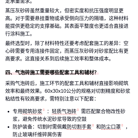
定承重需求。
蒸压灰砂砖虽然重量较大，但密实度和抗压强度明显更
高。对于需要悬挂重物或承受侧向压力的隔墙，这种材料
能提供更稳定的支撑基础。其表面平整度也更适合直接进
行涂料施工。
最终选型时，除了材料特性还要考虑配套施工的差异：空
心砖需要专用连接件固定，而蒸压灰砂砖对砂浆配比有更
高要求。这直接关系到后续施工效率和整体成本。
四、气泡砖施工需要哪些配套工具和辅材？
采购气泡砖后，施工环节的配套工具和辅材直接影响砌筑
效率和最终效果。60x30x10公分的规格对切割精度和砂浆
粘结性有较高要求，需特别注意以下配套：
专用
砌筑砂浆
：
轻质气泡砖
需匹配聚合物改性砂
浆，避免传统水泥砂浆导致的空鼓
防护装备：切割时需佩戴
防切割手套
和
防尘口罩
，
防止玻璃纤维碎屑伤害