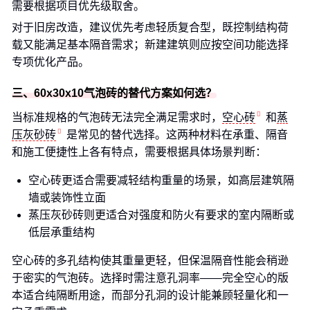
需要根据项目优先级取舍。
对于旧房改造，建议优先考虑轻质复合型，既控制结构荷
载又能满足基本隔音需求；新建建筑则应按空间功能选择
专项优化产品。
三、60x30x10气泡砖的替代方案如何选？
当标准规格的气泡砖无法完全满足需求时，
空心砖
和
蒸
压灰砂砖
是常见的替代选择。这两种材料在承重、隔音
和施工便捷性上各有特点，需要根据具体场景判断：
空心砖更适合需要减轻结构重量的场景，如高层建筑隔
墙或装饰性立面
蒸压灰砂砖则更适合对强度和防火有要求的室内隔断或
低层承重结构
空心砖的多孔结构使其重量更轻，但保温隔音性能会稍逊
于密实的气泡砖。选择时需注意孔洞率——完全空心的版
本适合纯隔断用途，而部分孔洞的设计能兼顾轻量化和一