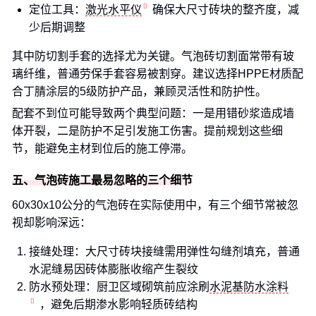
定位工具：
激光水平仪
确保大尺寸砖块的整齐度，减
少后期调整
其中防切割手套的选择尤为关键。气泡砖切割面常带有玻
璃纤维，普通劳保手套容易被割穿。建议选择HPPE材质配
合丁腈涂层的5级防护产品，兼顾灵活性和防护性。
配套不到位可能导致两个典型问题：一是用错砂浆造成墙
体开裂，二是防护不足引发施工伤害。提前规划这些细
节，能避免主材到位后的施工停滞。
五、气泡砖施工最易忽略的三个细节
60x30x10公分的气泡砖在实际使用中，有三个细节常被忽
视却影响深远：
接缝处理：大尺寸砖块接缝需用弹性勾缝剂填充，普通
水泥缝易因砖体膨胀收缩产生裂纹
防水预处理：厨卫区域砌筑前应涂刷
水泥基防水涂料
，避免后期渗水影响轻质砖结构