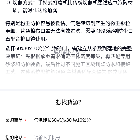
切割方式：手持式打磨机比传统切割机更适应气泡砖材
质，能减少边缘崩角
特别是粉尘防护容易被低估。气泡砖切割产生的微尘颗粒
更细，普通棉布口罩无法有效过滤，需要KN95级别防尘口
罩配合护目镜使用。
选择60x30x10公分气泡砖时，需建立从参数到落地的完整
展开更多内容

决策链：先根据承重需求确定砖体密度等级，再匹配专用
砂浆和防护装备，最后针对不同施工区域调整防水和接缝
工艺。这种系统思维能避免‘主材合适配套缺失’的常见困
境。
想找货源？
采购商品
您的电话