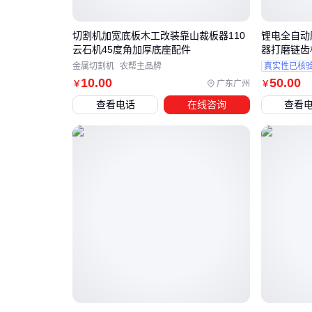
切割机加宽底板木工改装靠山裁板器110
锂电全自动
云石机45度角加厚底座配件
器打磨链齿
金属切割机
农帮主品牌
真实性已核
10
.00
50
.00
广东广州
￥
￥
查看电话
在线咨询
查看