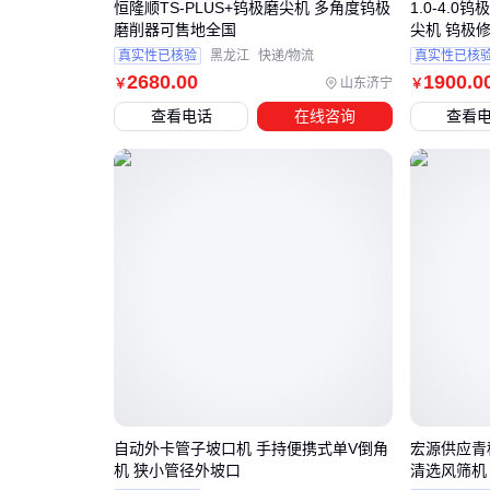
恒隆顺TS-PLUS+钨极磨尖机 多角度钨极
1.0-4.
磨削器可售地全国
尖机 钨极
真实性已核验
黑龙江
快递/物流
真实性已核
2680
.00
1900
.0
山东济宁
￥
￥
查看电话
在线咨询
查看
自动外卡管子坡口机 手持便携式单V倒角
宏源供应青
机 狭小管径外坡口
清选风筛机