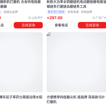
0钨极磨削机打磨机 合金钨电极磨
新款大功率全铜磨链机电动磨链器电锯
修磨器
锯链条打磨链齿磨链条工具
能量管理类：
铝壳制动电阻
或
防腐蚀制动电阻
的选型需
验
纽威达品牌
真实性已核验
充电电源
多种品牌
根据负载惯量匹配阻值功率
0
297
.00
山东济宁
广东广
￥
结构件类：
130卧式安装支架
或
伺服电机固定座
要兼顾
电话
在线咨询
查看电话
在线咨询
热需求和机械强度
伺服系统调试软件
是容易被忽视的软配套，如
SIWATOOL称
重调试软件
能快速优化运动控制参数。这类工具可显著缩短
设备调试周期，尤其适合需要频繁更换工艺的生产线。
建议在采购IS620N时同步规划配套方案，避免因临时拼凑配件
导致系统稳定性下降。专业供应商通常能提供经过验证的成套
解决方案。
五、安装调试IS620N时有哪些关键细节？
IS620N的安装位置直接影响散热效果和使用寿命。应确保驱动
稞车前子草药分离振动筛水稻
方便携带钨极磨尖机 振昌牌 简易款乌针
器与
伺服电机支架
间保留足够通风空间，潮湿或多尘环境还
打磨机