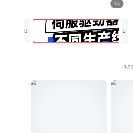
1/4
根据