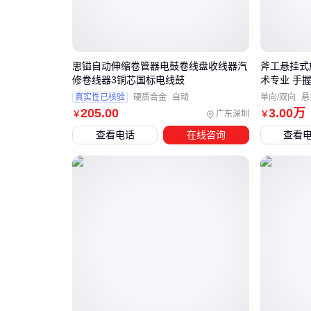
思镒自动伸缩卷管器电鼓卷线盘收线器汽
斧工悬挂式
修卷线器3铜芯国标电线鼓
术专业 手
真实性已核验
硬质合金
自动
单向/双向
悬
205
.00
3
.00
万
广东深圳
￥
￥
查看电话
在线咨询
查看