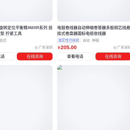
三、IS620N伺服驱动器在不同生产线中的适配关键点
选择伺服驱动器时，产线的作业环境和负载特性是首要考虑因
素。IS620N作为通用型伺服驱动器，其适配性主要体现在以下
旋转定位平衡臂AMXR系列 技
电鼓卷线器自动伸缩卷管器多股铜芯线
握型 拧紧工具
挂式卷盘器国标电缆收线器
场景：
挂式
真实性已核验
自动
伸缩
205
.00
高精度加工线：对位置控制要求严格的数控机床、激光切割
广东深圳
广东深
￥
设备等，需关注驱动器的分辨率与响应速度
电话
在线咨询
查看电话
在线咨询
连续生产线：食品包装、传送带等长时间运行的设备，更看
重散热性能和过载保护机制
重载启动场合：冲压机、注塑机等瞬时负载变化大的设备，
需评估驱动器的峰值扭矩输出能力
当产线需要直流供电或空间受限时，
直流伺服驱动器
可能是
更灵活的选择。这类驱动器通常体积更紧凑，适合嵌入式安装
或移动设备应用，但需注意其持续工作电流与散热设计的匹配
度。