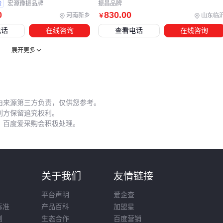
需加装
防水接线盒
或防尘罩。
验
宏源豫振品牌
振昌品牌
0
830
.00
河南新乡
山东临
￥
调试阶段常见误区包括：
电话
在线咨询
查看电话
在线咨询
未使用
扭矩测试仪
校准就直接满载运行
展开更多
忽略
电磁干扰滤波器
的安装导致信号异常
制动电阻接线错误引发回馈能量无法释放
定期维护时，建议用
防爆数字万用表
检测
电源模块
输出电
由来源第三方负责，仅供您参考。
压波动。若搭配减速机使用，需特别注意联轴器的同心度校
利方保留追究权利。
准，避免机械振动传导至驱动器。
，百度爱采购会积极处理。
长期停用前应断开
伺服动力线缆
并做好防潮处理，重新启用
时需逐步提升负载率。这些细节能有效延长设备服役周期。
选择IS620N伺服驱劲器时，既要关注其本身的控制精度和响应
则
关于我们
友情链接
速度，也要评估配套设备的完整性和使用环境的适配度。对于
平台声明
爱企查
需要高柔性生产线的用户，建议优先考虑支持伺服系统调试软
标准
产品百科
加盟星
件的方案；而恶劣工况下则应强化防护配件配置。最终决策需
则
生态合作
百度营销