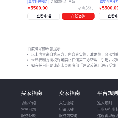
真实性已核验
金属切割机
自动
真实性已核
5500
.00
5500
.0
山东济宁
￥
￥
查看电话
在线咨询
查看
百度爱采购温馨提示：
以上内容来自第三方，内容真实性、准确性、合法性
未经权利方授权许可禁止任何第三方转载、引用，权
如有任何问题请点击页面底部『建议反馈』进行反馈
买家指南
卖家指南
平台规
功能介绍
入驻流程
准入规则
常见问题
申请入驻
工业品行业
服务条款
服务商查询
违规管理规