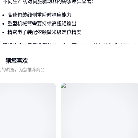
不同生产线对伺服驱动器的需求差异显著：
高速包装线侧重瞬时响应能力
重型机械臂需要持续高扭矩输出
精密电子装配依赖微米级定位精度
理解这些差异是选型的第一步，而IS620N的模块化设计正为多
场景适配提供了基础。
猜您喜欢
您的浏览，为您推荐商品
二、IS620N的适应性优势体现在哪些方面？
IS620N通过动态惯量识别技术，能自动适应从轻载高速到重载
低速的不同工况，这种灵活性在换产频繁的车间尤为重要。
其抗干扰设计使设备在电压波动环境下仍保持稳定运行，特别
适合电力环境复杂的改造项目。
当需要评估伺服驱动器时，不应孤立看待参数指标，而应像
IS620N这样考量实际生产中的动态适应能力。