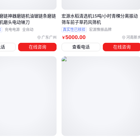
对于需要整体运动控制的自动化单元，建议将IS620N纳入
伺服
系统
统筹考虑。系统集成时需检查与PLC的通信协议兼容
磨链神器磨链机油锯链条磨链
宏源水稻清选机15吨/小时青稞分离振动
机磨头电动锉刀
筛车前子草药风筛机
性，同时确认
编码器
反馈类型是否匹配现有电机。
验
充电电源
全自动
真实性已核验
宏源豫振品牌
实际选型中，建议先明确产线的核心需求：是追求单轴精度，
5000
.00
广东广州
河南新
￥
还是多轴同步？是侧重能效比，还是强调过载能力？这些判断
电话
在线咨询
查看电话
在线咨询
将直接影响配套电机和减速机的选配方案。
四、IS620N需要哪些配套设备才能发挥最佳性能？
采购伺服驱劲器后，许多用户常忽略配套设备的适配性，导致
系统集成时出现兼容性问题。IS620N作为高性能伺服驱动器，
需要匹配的
伺服电机
、
编码器复合电缆
和
制动电阻
等关
键配件，才能确保信号传输稳定和能量回馈安全。
系统集成时需特别注意三类配套设备：
信号传输类：
高柔拖链线缆
和编码器复合电缆需满足抗干
扰要求，避免长距离传输时信号衰减