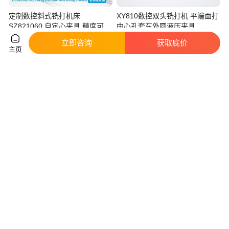
定制数控斜式铣打机床
XY810数控双头铣打机 平端面打
SZ821060 自定心夹具 精度可靠
中心孔套车外圆液压夹具
l历程
实地验厂
真实性已核验
立即咨询
获取底价
主页
1
.00
7
.68
￥
万
/台
￥
万
/台
安徽池州
山东枣庄
咨询
电话
咨询
电话
六轴钻铣复合机床 重型铣削铣打
友泰机床厂家定制数控凸轮轴铣
机 友泰机床专机定制
打机 铣端面钻打中心孔数控钻铣
床
真实性已核验
真实性已核验
7
.90
17
.38
￥
万
/台
￥
万
/台
山东枣庄
山东枣庄