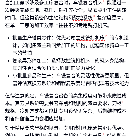
当加工需求涉及多工序复合时，
车铣复合机床
能通过一
次装夹完成车削、铣削、钻孔等操作，显著减少工件周转
时间。但这类设备的主轴结构和
数控系统
复杂度更高，
在单一工序的加工效率上往往不如专用铣打机床。
批量生产轴类零件：优先考虑
立式铣打机床
的专机设
计，如配备双主轴同步加工的结构，能稳定保持单一工
序的节拍
复杂异形件加工：选择
数控铣打机床
的斜床身结构，
其刚性更适合多角度切削时的受力变化
小批量多品种生产：车铣复合的灵活性优势更明显，但
需评估其换刀系统和编程复杂度是否匹配现有技术能力
值得注意的是，车铣复合设备的高集成度可能带来隐性成
本。其刀具系统需要兼容车削和铣削的双重要求，
刀柄
规格、冷却方式都可能比专用设备更复杂，后期维护成本
和备件储备压力会相应增加。
对于精度要求严格的场景，专用铣打机床通常更具优势。
例如加工高精度中心孔时，专机的自定心
夹具
结构和主