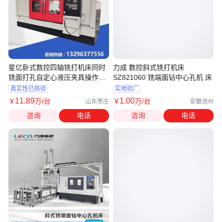
星亿卧式数控四轴铣打机床同时
力成 数控斜式铣打机床
铣面打孔自定心液压夹具操作方
SZ821060 铣端面钻中心孔机 床
便
真实性已核验
实地验厂
11
.89
1
.00
￥
万
/台
￥
万
/台
山东枣庄
安徽池州
咨询
电话
咨询
电话