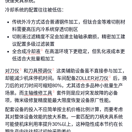
快速夹具系统。
冷却系统的配置往往被低估：
传统外冷方式适合普通钢件加工，但钛合金等难切削材
料需要高压内冷系统穿透切削区
切削液过滤精度不足会加速主轴轴承磨损，精密加工建
议配置多级过滤装置
全合成
冷却液
在高温环境下更稳定，但乳化液成本更
低适合大批量粗加工
对刀仪
和
刀具预调仪
这类辅助设备虽不直接参与加工，
却能减少机床停机时间。车间配备
ZOLLER对刀仪
后，换
刀后的对刀时间可缩短80%，尤其适合多品种小批量生产
场景。而
主轴维修工具
套件则是应对突发故障的必备
项，微米级修复精度能最大限度恢复设备原厂性能。
配套设备的投入不应简单按主机价格比例计算，而要考虑
其对整体设备效能的放大系数。一套匹配的刀柄夹具系统
可能使机床利用率提升30%以上，这种隐性成本节约在长
期生产中往往超过初始采购差价。