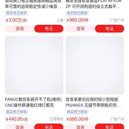
自动换刀电主轴高速高精度高效
椿本支撑软管装置FLATVEYOR
率可靠的运转稳定性减少噪音和
ZP 可开闭构造的自立式扁平电
振动
缆系统
真实性已核验
真实性已核验
3
.00
980
.00
￥
万
/台
￥
/件
上海
广东广州
咨询
电话
咨询
电话
FANUC数控系统开不了机(维修)
佳宝来悬空应用的轻小型拖链
CNC操作屏通电红绿灯都亮
P0240GS 无链节带侧板的坦克
链
真实性已核验
真实性已核验
440
.00
680
.00
￥
/台
￥
/件
江苏常州
广东广州
咨询
电话
咨询
电话