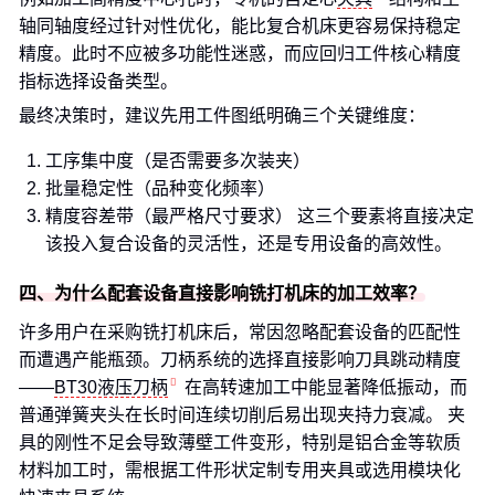
轴同轴度经过针对性优化，能比复合机床更容易保持稳定
精度。此时不应被多功能性迷惑，而应回归工件核心精度
指标选择设备类型。
最终决策时，建议先用工件图纸明确三个关键维度：
工序集中度（是否需要多次装夹）
批量稳定性（品种变化频率）
精度容差带（最严格尺寸要求） 这三个要素将直接决定
该投入复合设备的灵活性，还是专用设备的高效性。
四、为什么配套设备直接影响铣打机床的加工效率？
许多用户在采购铣打机床后，常因忽略配套设备的匹配性
而遭遇产能瓶颈。刀柄系统的选择直接影响刀具跳动精度
——
BT30液压刀柄
在高转速加工中能显著降低振动，而
普通弹簧夹头在长时间连续切削后易出现夹持力衰减。 夹
具的刚性不足会导致薄壁工件变形，特别是铝合金等软质
材料加工时，需根据工件形状定制专用夹具或选用模块化