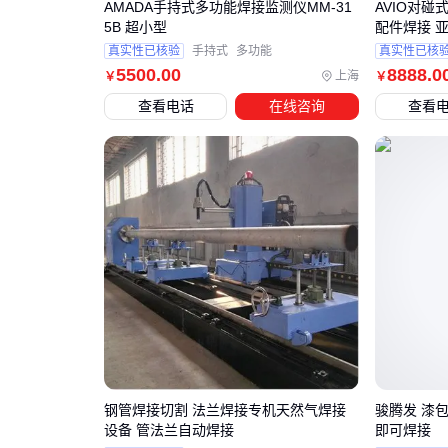
AMADA手持式多功能焊接监测仪MM-31
AVIO对碰
5B 超小型
配件焊接 
真实性已核验
手持式
多功能
真实性已核
5500
.00
8888
.0
上海
￥
￥
查看电话
在线咨询
查看
钢管焊接切割 法兰焊接专机天然气焊接
骏腾发 漆包
设备 管法兰自动焊接
即可焊接