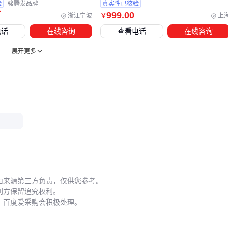
五、哪些操作细节会让焊接固定器寿命减半？
验
骏腾发品牌
真实性已核验
万
999
.00
浙江宁波
上
￥
安装调试阶段最常见的误区是过度依赖固定器自锁功能。实际
电话
在线咨询
查看电话
在线咨询
使用时，应先手动预紧夹具再启动液压系统，否则长期超负荷
运行会加速密封件老化。 定期清理轨道残留焊渣也至关重要，
展开更多
使用专用
焊渣清理锤
比普通工具更易清除深槽积渣，配合气
动铲锤能提升维护效率。
保养周期应根据使用强度动态调整：
高频使用时每周检查液压油位和电磁夹持力
闲置超过两周需对导轨涂抹防锈油
每季度校准一次压力传感器读数
遇到工件夹持不稳的情况，不要盲目调高系统压力。应先检查
由来源第三方负责，仅供您参考。
耐高温陶瓷焊接垫
是否磨损，或尝试更换
羊皮电焊手套
改
利方保留追究权利。
善操作手感。
，百度爱采购会积极处理。
系统化选购焊接固定器需要串联三个维度：先明确基础焊接场