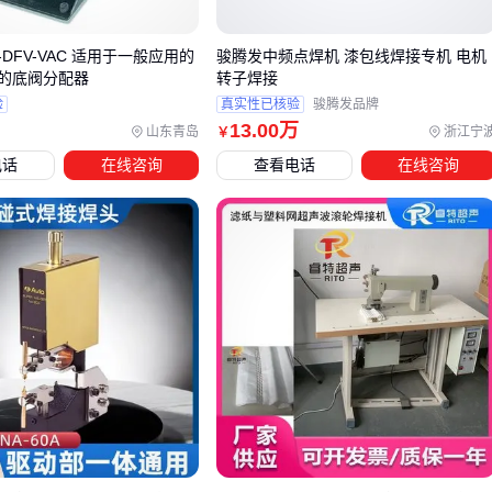
合防变形夹具更灵活
异形件焊接：
液压焊接固定器
或
伺服驱动翻转架
能实现
924-DFV-VAC 适用于一般应用的
骏腾发中频点焊机 漆包线焊接专机 电机
多角度定位
的底阀分配器
转子焊接
验
真实性已核验
骏腾发品牌
焊接滚轮架的选择要特别注意滚轮材质与工件重量的匹配。重
13
.00
万
山东青岛
浙江宁
￥
型管道焊接建议选择双电机驱动的全自动型号，其承载能力更
电话
在线咨询
查看电话
在线咨询
强且转速更稳定；而轻型间歇作业可选用自调式滚轮架，性价
比更高且占地更小。
对于需要频繁更换工件的车间，可调式
焊接辅助支架
比传统
固定支架更实用。通过螺钉调节或液压快速锁紧机构，能显著
减少不同批次工件的准备时间。这类设备通常配合
磁力焊接固
定器
使用，形成模块化工作站。
当焊接机器人参与作业时，
气动焊接固定器
和专用
焊接机器
人夹具
的响应速度优势就会显现。这类设备需要与变位机协
同工作，确保程序化控制的精度。