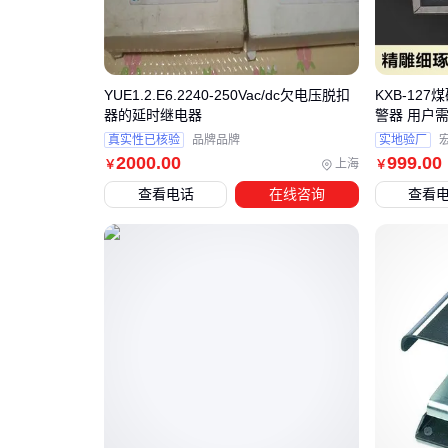
YUE1.2.E6.2240-250Vac/dc欠电压脱扣
KXB-12
器的延时继电器
警器 用户
真实性已核验
品牌品牌
实地验厂
2000
.00
999
.00
上海
￥
￥
查看电话
在线咨询
查看