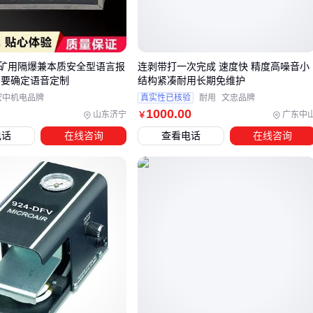
负载能力不足会导致焊接过程中工件移位，特别是进行多层焊
或大电流焊接时；而调节范围小的固定器可能无法兼容不同批
次的工件尺寸波动，需要频繁更换夹具。
7煤矿用隔爆兼本质安全型语言报
连剥带打一次完成 速度快 精度高噪音小
需要确定语音定制
结构紧凑耐用长期免维护
建议根据最厚工件重量增加安全余量选择负载能力，同时确认
宏中机电品牌
真实性已核验
耐用
文忠品牌
固定器的开合行程能覆盖工件厚度变化范围。管道焊接等特殊
1000
.00
山东济宁
广东中
￥
场景还需关注固定器内侧弧度是否匹配管径。
电话
在线咨询
查看电话
在线咨询
三、管道焊接和板材焊接，该选哪种固定器？
焊接固定器的选型核心在于匹配工件形状和焊接工艺需求。不
同场景对固定器的稳定性、调节范围和承载能力要求差异明
显：
管道焊接：需要配合环形焊缝的旋转功能，优先考虑带变频
调速的
焊接滚轮架
，其聚氨酯包胶轮能避免工件表面损伤
板材平焊：侧重平面固定和角度微调，
手动焊接固定器
配