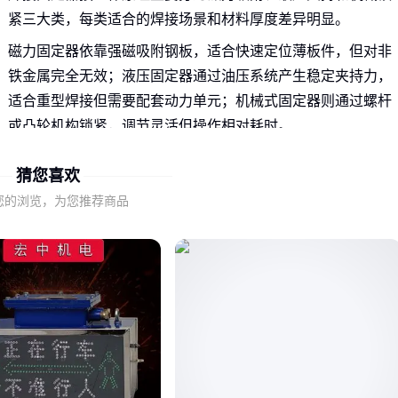
紧三大类，每类适合的焊接场景和材料厚度差异明显。
磁力固定器依靠强磁吸附钢板，适合快速定位薄板件，但对非
铁金属完全无效；液压固定器通过油压系统产生稳定夹持力，
适合重型焊接但需要配套动力单元；机械式固定器则通过螺杆
或凸轮机构锁紧，调节灵活但操作相对耗时。
选择时首先要确认焊接材料的导磁性和重量：
猜您喜欢
2mm以下碳钢板优先考虑
强磁焊接固定器
您的浏览，为您推荐商品
异形件或铝合金件需要机械
多角度焊接夹具
大型结构件建议搭配液压系统使用
二、负载能力和调节范围，比外观尺寸更值得关注的参
数
焊接固定器的实际性能不能仅凭外观尺寸判断，两个核心参数
直接影响使用效果：最大负载能力决定能稳定固定多重的工
件，调节范围则影响能适配的工件厚度和角度变化。