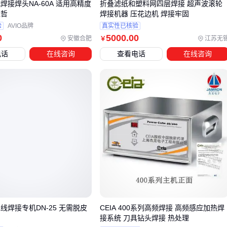
式焊接焊头NA-60A 适用高精度
折叠滤纸和塑料网四层焊接 超声波滚轮
四、为什么单靠焊接固定器无法发挥最大效能？
亚哲
焊接机器 压花边机 焊接牢固
焊接固定器虽然是核心设备，但实际作业中常因忽略配套设备
验
AVIO品牌
真实性已核验
0
5000
.00
而影响整体效率。例如，在连续焊接作业时，焊丝受潮会导致
安徽合肥
江苏无
￥
焊缝质量下降，此时搭配焊丝烘干箱能有效避免气孔和裂纹缺
电话
在线咨询
查看电话
在线咨询
陷。 对于大型工件焊接，变位机或滚轮架的协同使用可减少人
工翻转带来的定位误差，而
移动式焊接烟尘净化器
则能改善
作业环境。
配套设备的选择需遵循两个原则：一是与主设备的兼容性，如
变位机承重需匹配固定器夹持能力；二是场景适配性，例如管
道焊接优先考虑带自锁功能的滚轮支架。 防护类配件如
自动变
光焊接面罩
和
阻燃绝缘PVC软板
也应纳入采购清单，它们
对长期作业安全性的提升往往被低估。
建议在采购固定器时同步规划配套方案，避免后期因接口不匹
配或功能缺失导致重复投入。
线焊接专机DN-25 无需脱皮
CEIA 400系列高频焊接 高频感应加热焊
接系统 刀具钻头焊接 热处理