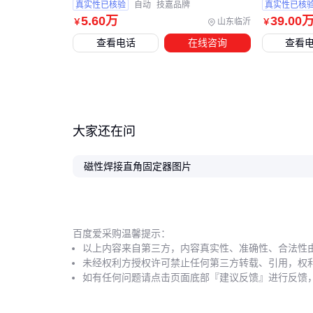
真实性已核验
自动
技嘉品牌
真实性已核
5
.60
万
39
.00
山东临沂
￥
￥
查看电话
在线咨询
查看
大家还在问
磁性焊接直角固定器图片
百度爱采购温馨提示：
以上内容来自第三方，内容真实性、准确性、合法性
未经权利方授权许可禁止任何第三方转载、引用，权
如有任何问题请点击页面底部『建议反馈』进行反馈