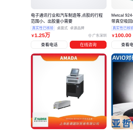
电子通讯行业和汽车制造等,点胶的行程
Metcal 
范围小、出胶量小需要
带真空吸回
真实性已核验
桌面式
卓源品牌
真实性已核
1
.25
万
100
.00
广东深圳
￥
￥
查看电话
在线咨询
查看