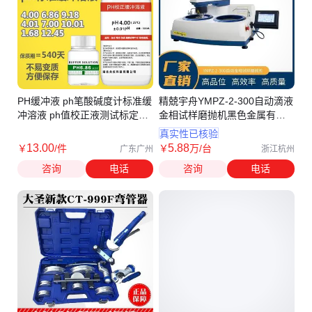
PH缓冲液 ph笔酸碱度计标准缓
精兢宇舟YMPZ-2-300自动滴液
冲溶液 ph值校正液测试标定液
金相试样磨抛机黑色金属有色
校准液
金属制样
真实性已核验
13
.00
5
.88
￥
/件
￥
万
/台
广东广州
浙江杭州
咨询
电话
咨询
电话