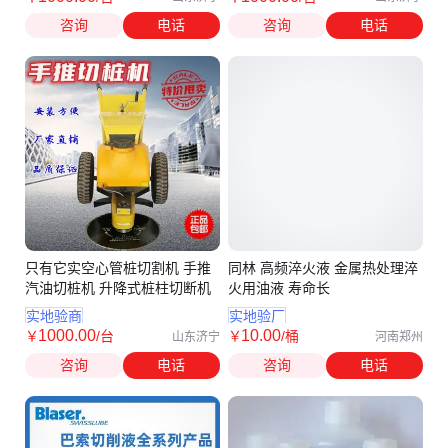
咨询
电话
咨询
电话
只有它实空心管桩切割机 手推
同林 高频淬火液 金属热处理淬
汽油切桩机 升降式桩柱切断机
火用油液 寿命长
实地验商
实地验厂
1000
.00
10
.00
￥
/台
￥
/桶
山东济宁
河南郑州
咨询
电话
咨询
电话