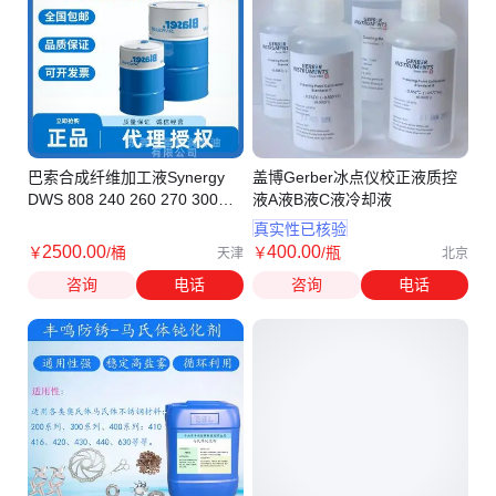
巴索合成纤维加工液Synergy
盖博Gerber冰点仪校正液质控
DWS 808 240 260 270 300
液A液B液C液冷却液
310 DWS330
真实性已核验
2500
.00
400
.00
￥
/桶
￥
/瓶
天津
北京
咨询
电话
咨询
电话