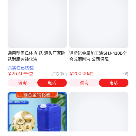
通用型奥氏体 防锈 源头厂家除
道斯诺金属加工液SHJ-410B全
锈耐腐蚀钝化液
合成磨削液 公司保障
真实性已核验
26
.40
200
.00
￥
/千克
￥
/桶
广东中山
上海
咨询
电话
咨询
电话