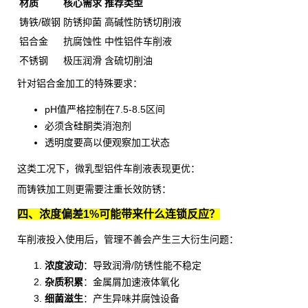
材质
核心需求
推荐类型
铸铁/碳钢
防锈抑菌
高碱性
防锈切削液
铝合金
抗腐蚀性
中性铝件车削液
不锈钢
极压润滑
含硫
切削油
针对铝合金加工的特殊要求：
pH值严格控制在7.5-8.5区间
必须含硅酮类消泡剂
透明度要高以便观察加工状态
这类工况下，微乳型铝件车削液表现更优：
而铸铁加工则更需要注重长效防锈：
四、浓度偏差1%可能带来什么连锁反应？
车削液投入使用后，管理不善会产生三大衍生问题：
浓度波动
：导致润滑/防锈性能不稳定
杂质积累
：金属屑加速液体氧化
细菌滋生
：产生异味并腐蚀设备