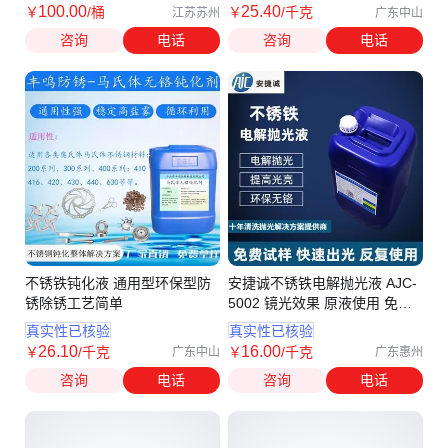
100
.00
25
.40
￥
/桶
￥
/千克
江苏苏州
广东中山
咨询
电话
咨询
电话
不锈铁钝化液 通用型环保型防
安捷诚不锈铁电解抛光液 AJC-
锈除锈工艺简单
5002 镜光效果 原液使用 免费
试样
真实性已核验
真实性已核验
26
.10
16
.00
￥
/千克
￥
/千克
广东中山
广东惠州
咨询
电话
咨询
电话