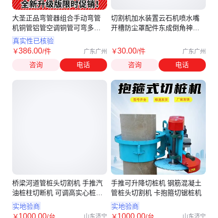
大圣正品弯管器组合手动弯管
切割机加水装置云石机喷水嘴
机铜管铝管空调铜管可弯多种
开槽防尘罩配件东成倒角神器
型号90度
水喷头
真实性已核验
386
.00
30
.00
￥
/件
￥
/件
广东广州
广东广州
咨询
电话
咨询
电话
桥梁河道管桩头切割机 手推汽
手推可升降切桩机 钢筋混凝土
油桩柱切断机 可调高实心桩切
管桩头切割机 卡抱箍切锯桩机
割切桩机
实地验商
实地验商
1000
.00
1000
.00
￥
/台
￥
/台
山东济宁
山东济宁