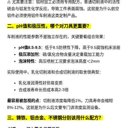
⚠️ 尤其要注意：铝材加工必须用专用配方，普通切削液中的活性
硫会与铝发生化学反应，导致工件表面腐蚀。这就是为什么航空
铝件必须使用
铝件车削液
这类定制产品。
二、pH值和极压性，哪个对刀具更重要？
车削液的性能参数不是独立存在的，关键要看组合效果：
pH值8.5-9.5
：低于8.5防锈性下降，高于9.5腐蚀机床涂层
极压添加剂
：硫/氯化合物含量决定重载加工能力
泡沫特性
：高压喷射工况要求泡沫高度＜2mm
实际使用中，
乳化切削液
和
合成切削液
的取舍很典型：
乳化液润滑性好但易变质
合成液寿命长但成本高2-3倍
最容易被忽视的点
：切削液浓度每降低1%，刀具寿命会缩短
8%-12%。这就是为什么后文要专门讲浓度监测设备。
三、铸铁、铝合金、不锈钢分别该用什么配方？