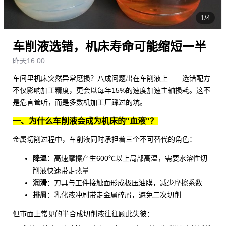
1/4
车削液选错，机床寿命可能缩短一半
昨天16:00
车间里机床突然异常磨损？八成问题出在
车削液
上——选错配方
不仅影响加工精度，更会以每年15%的速度加速主轴损耗。这不
是危言耸听，而是多数机加工厂踩过的坑。
一、为什么车削液会成为机床的"血液"？
金属切削过程中，车削液同时承担着三个不可替代的角色：
降温
：高速摩擦产生600℃以上局部高温，需要
水溶性切
削液
快速带走热量
润滑
：刀具与工件接触面形成极压油膜，减少摩擦系数
排屑
：乳化液冲刷带走金属碎屑，避免二次切削
但市面上常见的
半合成切削液
往往顾此失彼：