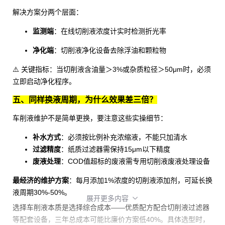
解决方案分两个层面：
监测端
：
在线切削液浓度计
实时检测折光率
净化端
：
切削液净化设备
去除浮油和颗粒物
⚠️ 关键指标：当切削液含油量＞3%或杂质粒径＞50μm时，必须
立即启动净化程序。
五、同样换液周期，为什么效果差三倍？
车削液维护不是简单更换，要注意这些实操细节：
补水方式
：必须按比例补充浓缩液，不能只加清水
过滤精度
：纸质过滤器需保持15μm以下精度
废液处理
：COD值超标的废液需专用
切削液废液处理设备
最经济的维护方案
：每月添加1%浓度的
切削液添加剂
，可延长换
液周期30%-50%。
展开更多内容

选择车削液本质是选择综合成本——优质配方配合
切削液过滤器
等配套设备，三年总成本可能比廉价方案低40%。具体选型时，