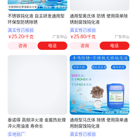
不锈铁钝化液 自主研发通用型
通用型奥氏体 防锈 使用简单除
环保型防锈除锈
锈耐腐蚀钝化液
真实性已核验
真实性已核验
25
.20
25
.80
￥
/千克
￥
/千克
广东中山
广东中山
咨询
电话
咨询
电话
泰诺得 高频淬火液 金属热处理
通用型马氏体 除锈 使用简单通
淬火用油液 寿命长
用耐腐蚀钝化液
实地验厂
真实性已核验