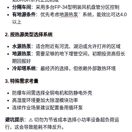
分隔车间
：采用多台FP-34型明装风机盘管分区控制
有地源条件
：优先考虑
地源热泵
系统，能效比可达4.0
以上
2. 按热源类型选择系统
水源热泵
：适合附近有河流、湖泊或允许打井的区域
地源热泵
：需要足够的地下埋管空间，初期投资高但长
期回报好
冷却塔系统
：最经济的选择，但依赖外部散热环境
3. 特殊需求考量
防爆车间需选择全铜电机和防静电外壳
高湿度环境要加大除湿模块功率
连续作业场景建议配置备用循环泵
避坑提示
：⚠️ 切勿为节省成本选择小功率设备超负荷运
行，这会导致能耗不降反升。