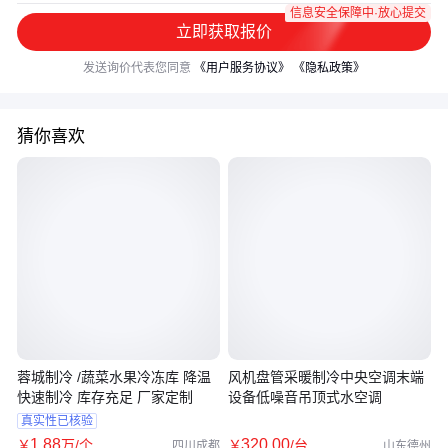
信息安全保障中·放心提交
立即获取报价
发送询价代表您同意
《用户服务协议》
《隐私政策》
猜你喜欢
蓉城制冷 /蔬菜水果冷冻库 降温
风机盘管采暖制冷中央空调末端
快速制冷 库存充足 厂家定制
设备低噪音吊顶式水空调
真实性已核验
1
.88
320
.00
￥
万
/个
￥
/台
四川成都
山东德州