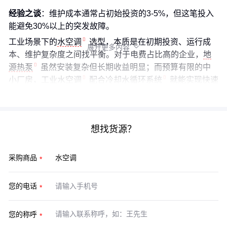
经验之谈
：维护成本通常占初始投资的3-5%，但这笔投入
能避免30%以上的突发故障。
工业场景下的
水空调
选型，本质是在初期投资、运行成
展开更多内容

本、维护复杂度之间找平衡。对于电费占比高的企业，
地
源热泵
虽然安装复杂但长期收益明显；而预算有限的中
小厂房，
工业水空调
配合
冷却水循环系统
就能实现快速
降本。建议先用试点区域验证效果，再逐步推广到全厂。
想找货源？
采购商品
您的电话
您的称呼