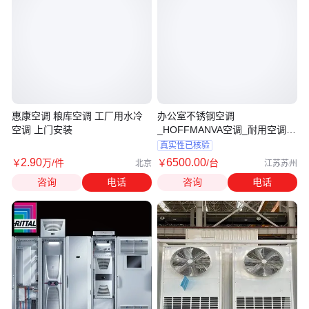
惠康空调 粮库空调 工厂用水冷
办公室不锈钢空调
空调 上门安装
_HOFFMANVA空调_耐用空调市
场价
真实性已核验
2
.90
6500
.00
￥
万
/件
￥
/台
北京
江苏苏州
咨询
电话
咨询
电话