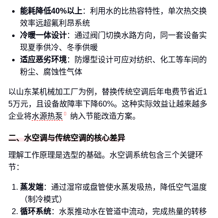
能耗降低40%以上
：利用水的比热容特性，单次热交换
效率远超氟利昂系统
冷暖一体设计
：通过阀门切换水路方向，同一套设备实
现夏季供冷、冬季供暖
适应恶劣环境
：防爆型设计可应对纺织、化工等车间的
粉尘、腐蚀性气体
以山东某机械加工厂为例，替换传统空调后年电费节省近1
5万元，且设备故障率下降60%。这种实际效益让越来越多
企业将
水源热泵
纳入节能改造方案。
二、水空调与传统空调的核心差异
理解工作原理是选型的基础。水空调系统包含三个关键环
节：
蒸发端
：通过湿帘或盘管使水蒸发吸热，降低空气温度
（制冷模式）
循环系统
：水泵推动水在管道中流动，完成热量的转移