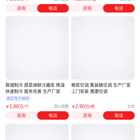
咨询
电话
咨询
电话
蓉城制冷 蔬菜保鲜冷藏库 降温
粮库空调 集装箱空调 生产厂家
快速制冷 服务完善 生产厂家
上门安装 惠康空调
真实性已核验
1
.88
2
.90
￥
万
/个
￥
万
/件
四川成都
北京
咨询
电话
咨询
电话