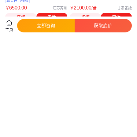
真实性已核验
6500
.00
2100
.00
￥
￥
/台
江苏苏州
甘肃张掖
咨询
电话
咨询
电话
立即咨询
获取底价
主页
申能SW-KT332空调 电梯专用 全
电梯轿厢空调 申能空调 精密空
自动运行 快速制冷 冷暖可选
调 体积小低噪音
2100
.00
2100
.00
￥
/台
￥
/台
新疆伊犁哈萨克自治
广西南宁
州
咨询
电话
咨询
电话