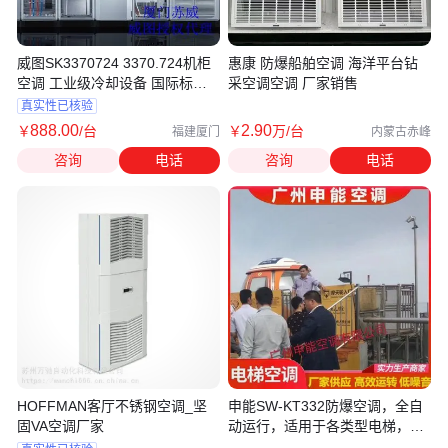
威图SK3370724 3370.724机柜
惠康 防爆船舶空调 海洋平台钻
空调 工业级冷却设备 国际标准
采空调空调 厂家销售
认证 正品
真实性已核验
888
.00
2
.90
￥
/台
￥
万
/台
福建厦门
内蒙古赤峰
咨询
电话
咨询
电话
HOFFMAN客厅不锈钢空调_坚
申能SW-KT332防爆空调，全自
固VA空调厂家
动运行，适用于各类型电梯，控
温16-25度