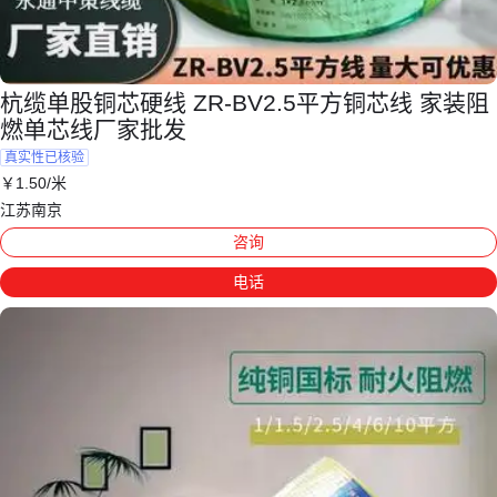
杭缆单股铜芯硬线 ZR-BV2.5平方铜芯线 家装阻
燃单芯线厂家批发
真实性已核验
￥
1
.50
/米
江苏南京
咨询
电话