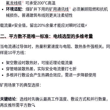
氟龙线缆
可承受200℃高温
环境适配
：煤矿井下用的
矿用通讯线
必须兼顾阻燃和抗机
械损伤，普通建筑布线则更关注柔韧性
载流量≠安全值，留出20%余量才能应对瞬时过载⚡
二、平方数不是唯一标准：电线选型的多维考量
当电流通过导体时，热量积累速度与电阻、散热条件强相关。同
样是10平方线：
架空敷设时散热好，可接近理论载流量
穿管暗装散热差，实际安全电流要打七折
多根并行敷设会产生热耦合效应，需进一步降额使用
矿用场景下的典型选择：
关键结论
：选线时先确认最高工作温度、敷设方式和并行数量，
再反推所需平方数🔍