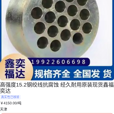
高强度15.2钢绞线抗腐蚀 经久耐用原装现货鑫福
奕达
真实性已核验
￥
4150
.00
/吨
天津