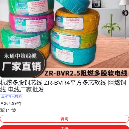
杭缆多股铜芯线 ZR-BVR4平方多芯软线 阻燃铜
线 电线厂家批发
真实性已核验
￥
264
.99
/卷
浙江宁波
咨询