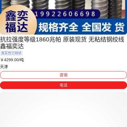
抗拉强度等级1860兆帕 原装现货 无粘结钢绞线
鑫福奕达
真实性已核验
￥
4299
.00
/吨
天津
咨询
电话