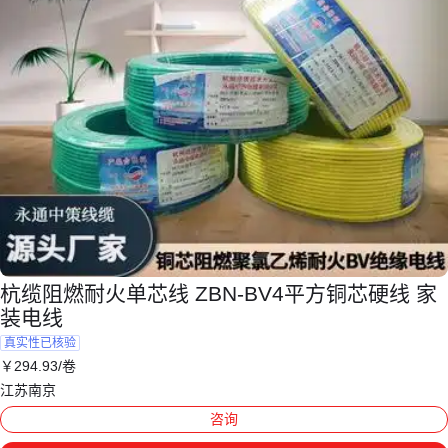
杭缆阻燃耐火单芯线 ZBN-BV4平方铜芯硬线 家
装电线
真实性已核验
￥
294
.93
/卷
江苏南京
咨询