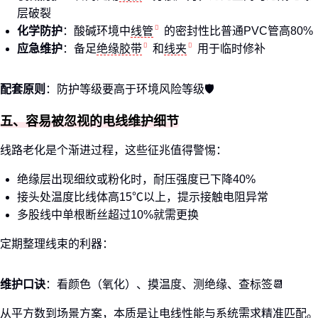
层破裂
化学防护
：酸碱环境中
线管
的密封性比普通PVC管高80%
应急维护
：备足
绝缘胶带
和
线夹
用于临时修补
配套原则
：防护等级要高于环境风险等级🛡️
五、容易被忽视的电线维护细节
线路老化是个渐进过程，这些征兆值得警惕：
绝缘层出现细纹或粉化时，耐压强度已下降40%
接头处温度比线体高15℃以上，提示接触电阻异常
多股线中单根断丝超过10%就需更换
定期整理线束的利器：
维护口诀
：看颜色（氧化）、摸温度、测绝缘、查标签📆
从平方数到场景方案，本质是让电线性能与系统需求精准匹配。