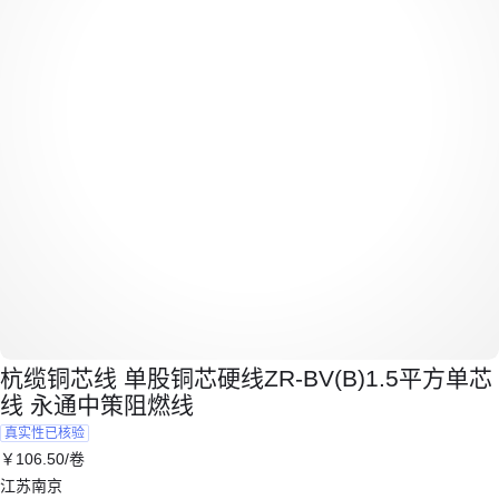
杭缆铜芯线 单股铜芯硬线ZR-BV(B)1.5平方单芯
线 永通中策阻燃线
真实性已核验
￥
106
.50
/卷
江苏南京