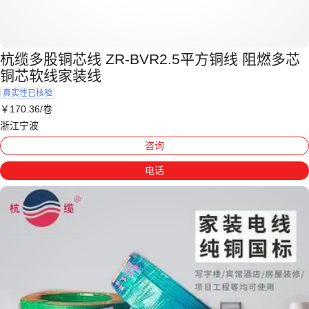
杭缆多股铜芯线 ZR-BVR2.5平方铜线 阻燃多芯
铜芯软线家装线
真实性已核验
￥
170
.36
/卷
浙江宁波
咨询
电话