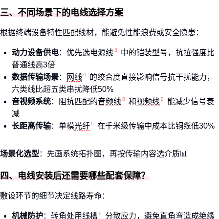
三、不同场景下的电线选择方案
根据终端设备特性匹配线材，能避免性能浪费或安全隐患：
动力设备供电
：优先选
电源线
中的铠装型号，抗拉强度比
普通线高3倍
数据传输场景
：
网线
的绞合度直接影响信号抗干扰能力，
六类线比超五类串扰降低50%
音视频系统
：阻抗匹配的
音频线
和
视频线
能减少信号衰
减
长距离传输
：单模
光纤
在千米级传输中成本比铜缆低30%
场景化选型
：先画系统拓扑图，再按传输内容选介质📊
四、电线安装后还需要哪些配套保障？
敷设环节的细节决定线路寿命：
机械防护
：转角处用
线槽
分散应力，避免直角弯造成绝缘