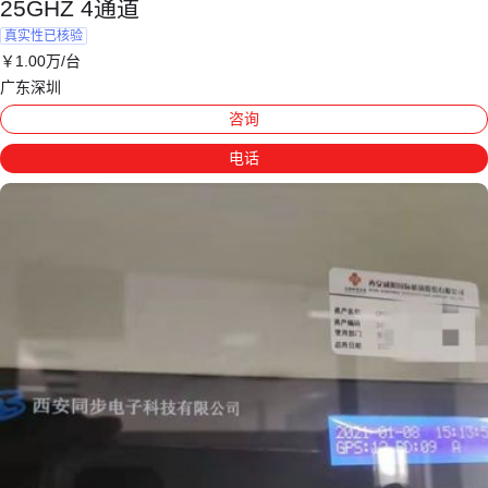
25GHZ 4通道
真实性已核验
￥
1
.00
万
/台
广东深圳
咨询
电话