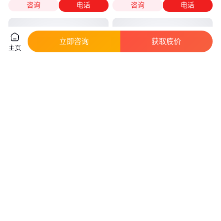
咨询
电话
咨询
电话
立即咨询
获取底价
主页
大功率400型材切割机 切割机钢
孚邦迪 型材切割机400台式锯铝
材工业级皮带式切割机
机多功能耐用铝型材木材电动工
具
真实性已核验
真实性已核验
700
.00
3000
.00
￥
/台
￥
/个
山东济宁
安徽合肥
咨询
电话
咨询
电话