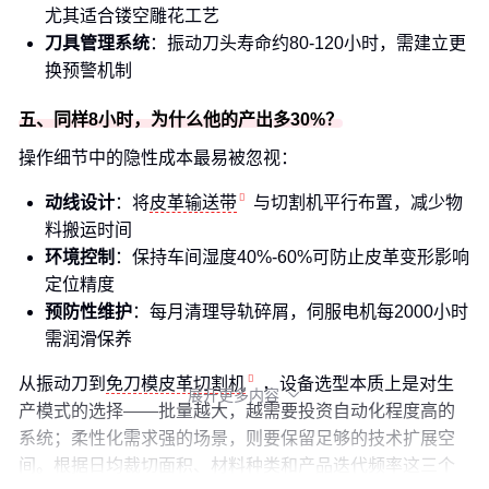
尤其适合镂空雕花工艺
刀具管理系统
：振动刀头寿命约80-120小时，需建立更
换预警机制
五、同样8小时，为什么他的产出多30%？
操作细节中的隐性成本最易被忽视：
动线设计
：将
皮革输送带
与切割机平行布置，减少物
料搬运时间
环境控制
：保持车间湿度40%-60%可防止皮革变形影响
定位精度
预防性维护
：每月清理导轨碎屑，伺服电机每2000小时
需润滑保养
从振动刀到
免刀模皮革切割机
，设备选型本质上是对生
展开更多内容

产模式的选择——批量越大，越需要投资自动化程度高的
系统；柔性化需求强的场景，则要保留足够的技术扩展空
间。根据日均裁切面积、材料种类和产品迭代频率这三个