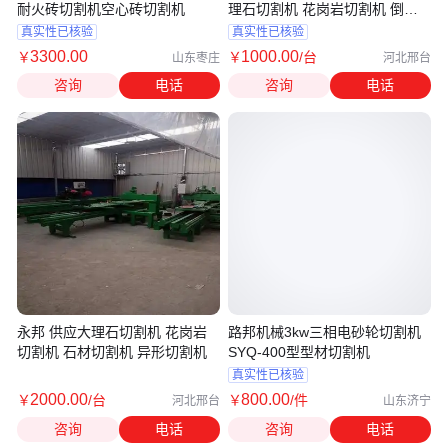
耐火砖切割机空心砖切割机
理石切割机 花岗岩切割机 倒角
切割机厂家
真实性已核验
真实性已核验
3300
.00
1000
.00
￥
￥
/台
山东枣庄
河北邢台
咨询
电话
咨询
电话
永邦 供应大理石切割机 花岗岩
路邦机械3kw三相电砂轮切割机
切割机 石材切割机 异形切割机
SYQ-400型型材切割机
真实性已核验
2000
.00
800
.00
￥
/台
￥
/件
河北邢台
山东济宁
咨询
电话
咨询
电话