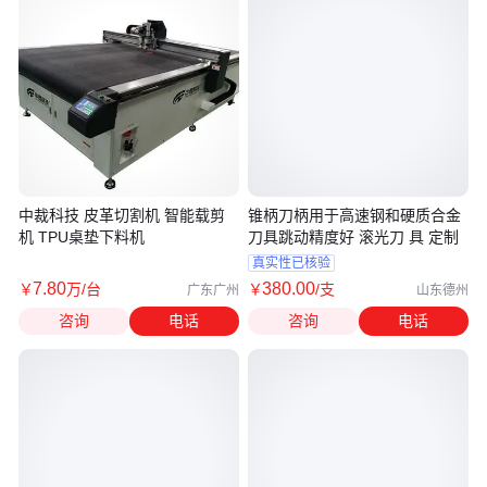
中裁科技 皮革切割机 智能载剪
锥柄刀柄用于高速钢和硬质合金
机 TPU桌垫下料机
刀具跳动精度好 滚光刀 具 定制
真实性已核验
7
.80
380
.00
￥
万
/台
￥
/支
广东广州
山东德州
咨询
电话
咨询
电话