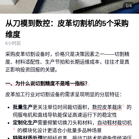
1/4
从刀模到数控：皮革切割机的5个采购
维度
6小时前
采购皮革切割设备时，价格只是决策因素之一——切割精
度、材料适配性、生产节拍和长期运维成本，往往才是真
正影响投资回报的关键。
一、为什么说切割精度不是唯一指标？
皮革加工行业对切割设备的需求呈现明显的分层特征：
批量生产
更关注单位时间裁切面积，
数控皮革裁床
的
伺服电机和直线导轨能保证高速运行下的稳定性
定制化生产
需要频繁切换刀头和材料，
自动鞋材裁切机
的模块化设计更适合小批量多品种场景
特殊材质处理
如超纤皮革，振动刀技术能避免传统冲压