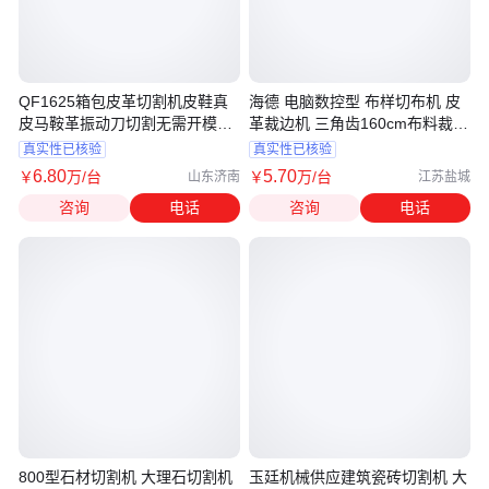
QF1625箱包皮革切割机皮鞋真
海德 电脑数控型 布样切布机 皮
皮马鞍革振动刀切割无需开模自
革裁边机 三角齿160cm布料裁布
动切割
机
真实性已核验
真实性已核验
6
.80
5
.70
￥
万
/台
￥
万
/台
山东济南
江苏盐城
咨询
电话
咨询
电话
800型石材切割机 大理石切割机
玉廷机械供应建筑瓷砖切割机 大