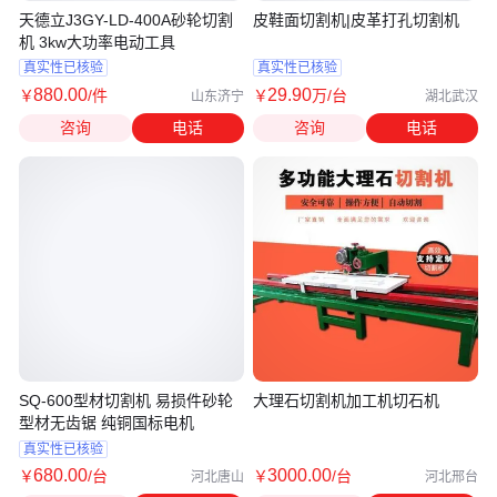
天德立J3GY-LD-400A砂轮切割
皮鞋面切割机|皮革打孔切割机
机 3kw大功率电动工具
真实性已核验
真实性已核验
880
.00
29
.90
￥
/件
￥
万
/台
山东济宁
湖北武汉
咨询
电话
咨询
电话
SQ-600型材切割机 易损件砂轮
大理石切割机加工机切石机
型材无齿锯 纯铜国标电机
真实性已核验
680
.00
3000
.00
￥
/台
￥
/台
河北唐山
河北邢台