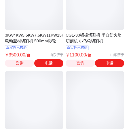
3KW4KW5.5KW7.5KW11KW15KW
CG1-30钢板切割机 半自动火焰
电动型材切割机 500mm砂轮无
切割机 小乌龟切割机
齿锯
真实性已核验
真实性已核验
3500
.00
1100
.00
￥
/台
￥
/台
山东济宁
山东济宁
咨询
电话
咨询
电话