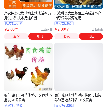
兴农种禽批发基地土鸡成活率高
兴农种禽大型养殖土鸡成活率高
提供养殖技术用途广泛
指导饲养货源充足
真实性已核验
真实性已核验
2
.80
2
.80
￥
/个
￥
/个
江西南昌
江西南昌
咨询
电话
咨询
电话
铜仁毛脚土鸡苗体型小巧 养殖场
丽江毛脚土鸡苗适应性强可粗饲
批发 龙发家禽
养殖基地品种多 龙发家禽
真实性已核验
真实性已核验