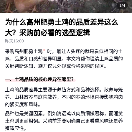
1/4
为什么高州肥勇土鸡的品质差异这么
大？采购前必看的选型逻辑
昨天16:00
采购高州肥勇
土鸡
时，最让人头疼的就是看似相同的土
鸡，品质和口感却差异明显。本文将帮你理清土鸡品质的
关键判断逻辑，避开仅凭外观或价格采购的误区。
一、土鸡品质的核心差异在哪里？
土鸡的品质差异主要源于养殖方式和品种选择。散养与笼
养、山林放养与庭院散养，不同的养殖环境直接影响鸡肉
的紧实度和风味。
品种也是关键因素。例如清远鸡以肉质细嫩著称，而湘黄
土鸡则更耐粗饲。采购前需要明确自己更看重风味还是养
殖适应性。