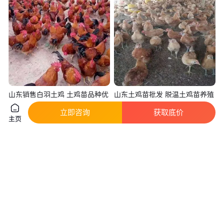
山东销售白羽土鸡 土鸡苗品种优
山东土鸡苗批发 脱温土鸡苗养殖
良
土鸡养殖场
立即咨询
获取底价
真实性已核验
真实性已核验
主页
26
.00
2
.60
￥
/只
￥
山东济宁
山东济宁
咨询
电话
咨询
电话