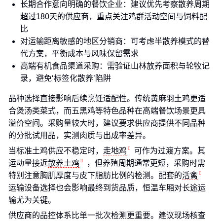
长期合作意向明确的餐饮企业：建议优先考察散养周期
超过180天的供应商，重点关注鸡群活动空间与饲料配
比
对运输距离敏感的地区分销商：可考虑半散养模式的替
代方案，平衡成本与风味保留需求
高端有机食品渠道采购：需验证山林放养面积与轮牧记
录，避免‘标签化散养’陷阱
品种选择直接影响后续烹饪适配性。传统黄麻羽土鸡更适
合煲汤类菜式，而五黑鸡等特色品种在高端餐饮场景更具
溢价空间。采购量较大时，建议要求供应商提供不同品种
的分批试用品，实测肉质与出成率差异。
当标准土鸡供应不稳定时，
走地鸡
可作为过渡方案。其
运动量接近
散养土鸡
，但养殖周期通常更短，采购时需
特别注意胸肌厚度与皮下脂肪比例的检测。配套的
活禽
运输设备选择也会影响最终到货品质，恒温车厢对长途运
输尤为关键。
供应商的品控体系比单一批次检测更重要。建议现场核查