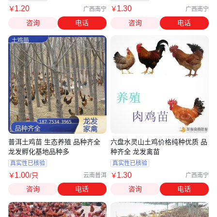
1
.20
1
.30
￥
￥
广西南宁
广西南宁
咨询
电话
咨询
电话
普洱土鸡苗 生态养殖 品种齐全
六盘水灵山土鸡价格纯种优质 品
龙发孵化基地品种多
种齐全 龙发禽苗
真实性已核验
真实性已核验
1
.00
1
.30
￥
/只
￥
云南普洱
广西南宁
咨询
电话
咨询
电话