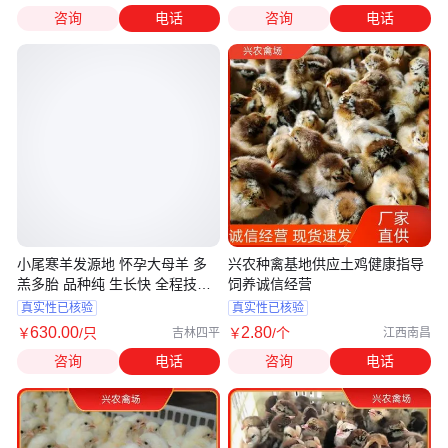
咨询
电话
咨询
电话
小尾寒羊发源地 怀孕大母羊 多
兴农种禽基地供应土鸡健康指导
羔多胎 品种纯 生长快 全程技术
饲养诚信经营
帮扶
真实性已核验
真实性已核验
630
.00
2
.80
￥
/只
￥
/个
吉林四平
江西南昌
咨询
电话
咨询
电话