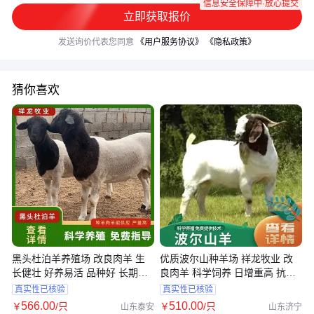
信息安全保障中·放心提交
立即获取报价
发送询价代表您同意
《用户服务协议》
《隐私政策》
猜你喜欢
黑头杜泊羊养殖场 改良肉羊 生
优质波尔山种羊场 祥龙牧业 改
长健壮 好养易活 品种好 长期出
良肉羊 科学饲养 日增重高 抗病
售 包技术
强 发育快
真实性已核验
真实性已核验
566
.00
510
.00
￥
/只
￥
/只
山东泰安
山东济宁