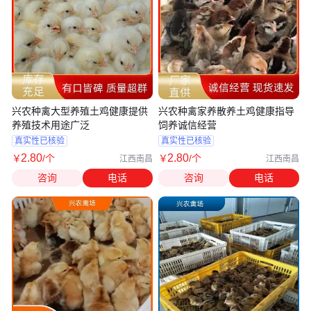
兴农种禽大型养殖土鸡健康提供
兴农种禽家养散养土鸡健康指导
养殖技术用途广泛
饲养诚信经营
真实性已核验
真实性已核验
2
.80
2
.80
￥
/个
￥
/个
江西南昌
江西南昌
咨询
电话
咨询
电话