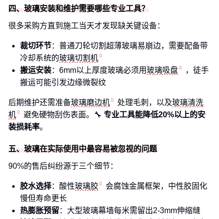
四、玻璃安装和维护需要哪些专业工具？
很多采购方直到施工当天才发现缺关键设备：
裁切环节
：普通刀轮切割超薄玻璃易崩边，需要配备带
冷却系统的
玻璃切割机
搬运安装
：6mm以上厚度玻璃必须用
玻璃吸盘
，徒手
搬运可能引发边缘微裂纹
后期维护还需准备
玻璃磨边机
处理毛刺，以及
玻璃清洗
机
避免硬物刮伤表面。🔧
专业工具能降低20%以上的安
装损耗率
。
五、玻璃在实际使用中最容易被忽视的问题
90%的售后纠纷源于三个细节：
胶水选择
：酸性
玻璃胶
会腐蚀金属框架，中性胶固化
慢但寿命更长
热膨胀预留
：大型玻璃幕墙每米需留出2-3mm伸缩缝