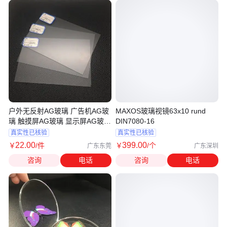
户外无反射AG玻璃 广告机AG玻
MAXOS玻璃视镜63x10 rund
璃 触摸屏AG玻璃 显示屏AG玻璃
DIN7080-16
厂
真实性已核验
真实性已核验
22
.00
399
.00
￥
/件
￥
/个
广东东莞
广东深圳
咨询
电话
咨询
电话