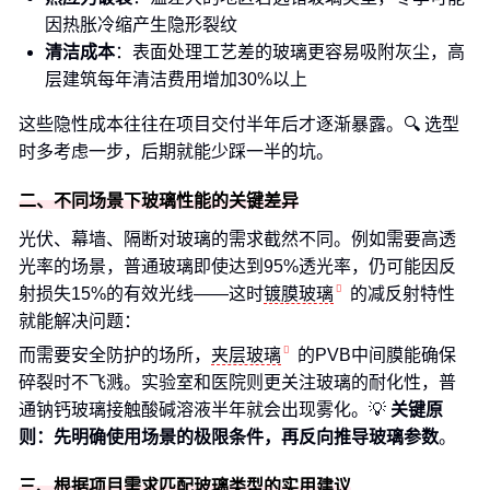
因热胀冷缩产生隐形裂纹
清洁成本
：表面处理工艺差的玻璃更容易吸附灰尘，高
层建筑每年清洁费用增加30%以上
这些隐性成本往往在项目交付半年后才逐渐暴露。🔍 选型
时多考虑一步，后期就能少踩一半的坑。
二、不同场景下玻璃性能的关键差异
光伏、幕墙、隔断对玻璃的需求截然不同。例如需要高透
光率的场景，普通玻璃即使达到95%透光率，仍可能因反
射损失15%的有效光线——这时
镀膜玻璃
的减反射特性
就能解决问题：
而需要安全防护的场所，
夹层玻璃
的PVB中间膜能确保
碎裂时不飞溅。实验室和医院则更关注玻璃的耐化性，普
通钠钙玻璃接触酸碱溶液半年就会出现雾化。💡
关键原
则：先明确使用场景的极限条件，再反向推导玻璃参数
。
三、根据项目需求匹配玻璃类型的实用建议