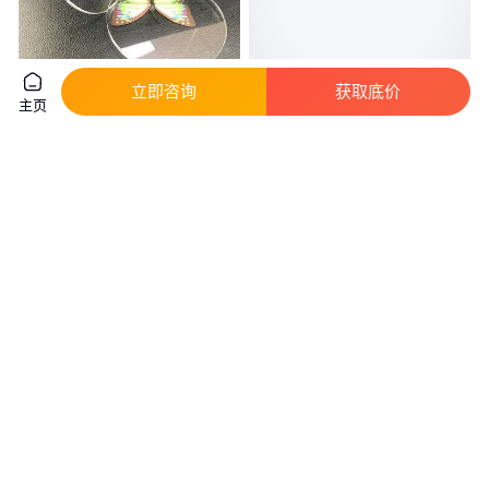
立即咨询
获取底价
主页
AR玻璃 圆形AR玻璃 方形AR玻
玻璃砂玻璃碎尺寸可定制显色度
璃 异形AR镀膜玻璃 种类多多
高彩色玻璃造景选择
真实性已核验
真实性已核验
13
.00
8
.00
￥
/个
￥
/千克
广东东莞
河北石家庄
咨询
电话
咨询
电话