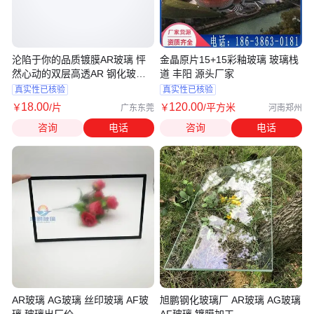
沦陷于你的品质镀膜AR玻璃 怦
金晶原片15+15彩釉玻璃 玻璃栈
然心动的双层高透AR 钢化玻璃
道 丰阳 源头厂家
厂
真实性已核验
真实性已核验
18
.00
120
.00
￥
/片
￥
/平方米
广东东莞
河南郑州
咨询
电话
咨询
电话
AR玻璃 AG玻璃 丝印玻璃 AF玻
旭鹏钢化玻璃厂 AR玻璃 AG玻璃