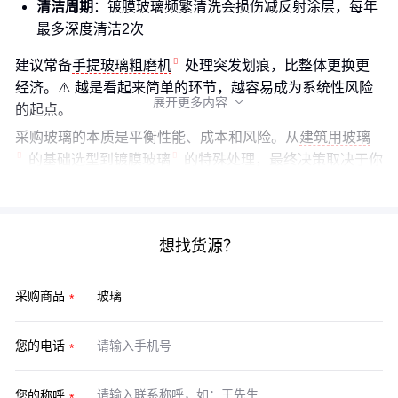
清洁周期
：镀膜玻璃频繁清洗会损伤减反射涂层，每年
最多深度清洁2次
建议常备
手提玻璃粗磨机
处理突发划痕，比整体更换更
经济。⚠️ 越是看起来简单的环节，越容易成为系统性风险
展开更多内容

的起点。
采购玻璃的本质是平衡性能、成本和风险。从
建筑用玻璃
的基础选型到
镀膜玻璃
的特殊处理，最终决策取决于你
对项目全生命周期的理解。
想找货源？
采购商品
您的电话
您的称呼