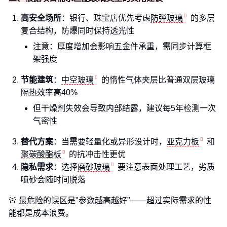
高安全场所
：银行、珠宝店优先考虑
防弹玻璃
的多层
复合结构，防爆同时保持透光性
注意：厚度增加会影响五金件承重，需同步计算框
架强度
节能建筑
：
中空玻璃
的惰性气体夹层比普通双层玻璃
隔热效率高40%
但干燥剂失效会导致内部结露，建议每5年检测一次
气密性
替代方案
：当需要轻量化或异形设计时，
亚克力板
和
聚碳酸酯板
的抗冲击性更优
隐私需求
：选择
磨砂玻璃
要注意表面处理工艺，劣质
喷砂会随时间脱落
🚨 最危险的误区是"参数越高越好"——超过实际需求的性
能都是成本浪费。