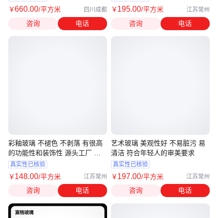
660
.00
195
.00
￥
/平方米
￥
/平方米
四川成都
江苏常州
咨询
电话
咨询
电话
彩釉玻璃 不褪色 不剥落 有很高
艺术玻璃 美观性好 不易脏污 易
的功能性和装饰性 源头工厂 厂
清洁 符合年轻人的审美要求
家定制
真实性已核验
真实性已核验
148
.00
197
.00
￥
/平方米
￥
/平方米
江苏常州
江苏常州
咨询
电话
咨询
电话