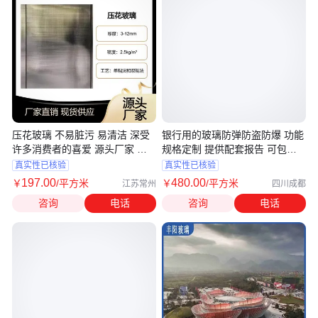
压花玻璃 不易脏污 易清洁 深受
银行用的玻璃防弹防盗防爆 功能
许多消费者的喜爱 源头厂家 支
规格定制 提供配套报告 可包安
持定制
装
真实性已核验
真实性已核验
197
.00
480
.00
￥
/平方米
￥
/平方米
江苏常州
四川成都
咨询
电话
咨询
电话