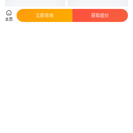
立即咨询
获取底价
主页
3M3690E乙烯基PVC户外耐久抗
耐高温阻燃标签 线缆标签 宝力
UV紫外线抗老化不干胶标签
昂尼 XF-603 XF-611
真实性已核验
真实性已核验
155
.00
320
.00
￥
/平方米
￥
/平方米
江苏苏州
上海
咨询
电话
咨询
电话