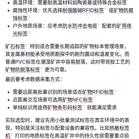
高温环境：需要耐高温材料如陶瓷基或特殊合金标签
腐蚀性环境：优先选择
耐强酸碱RFID标签
或
矿物防腐
蚀标签
户外地质场景：应考虑
防水防冲击电缆
配套的
矿用夜
光标签
矿石标签
特别适合需要长期追踪的矿物标本管理场景，
其金属基材能承受地质勘探中的剧烈震动和温差变化。而
普通PVC标签在潮湿矿井中容易脱落，这时带背胶工艺的
矿物防脱落标签
更为可靠。
最后要考虑数据采集方式：
需要远距离批量识别的场景适合
矿物RFID标签
近距离交互场景可选用
矿物NFC标签
单纯标识用途用
矿物条形码标签
就能满足需求
实际选型时，建议先用小批量测试标签在真实环境中的表
现，特别是关注标签与配套设备的兼容性。比如
热敏标签
机
打印的地质标签在高温矿井中的持久性就需要重点验