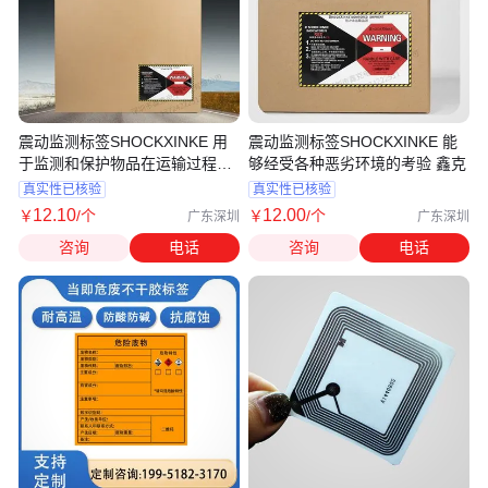
震动监测标签SHOCKXINKE 用
震动监测标签SHOCKXINKE 能
于监测和保护物品在运输过程中
够经受各种恶劣环境的考验 鑫克
的安全
真实性已核验
真实性已核验
12
.10
12
.00
￥
/个
￥
/个
广东深圳
广东深圳
咨询
电话
咨询
电话