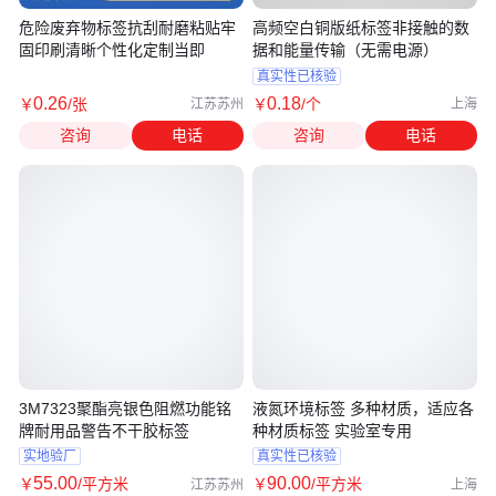
危险废弃物标签抗刮耐磨粘贴牢
高频空白铜版纸标签非接触的数
固印刷清晰个性化定制当即
据和能量传输（无需电源）
真实性已核验
0
.26
0
.18
￥
/张
￥
/个
江苏苏州
上海
咨询
电话
咨询
电话
3M7323聚酯亮银色阻燃功能铭
液氮环境标签 多种材质，适应各
牌耐用品警告不干胶标签
种材质标签 实验室专用
实地验厂
真实性已核验
55
.00
90
.00
￥
/平方米
￥
/平方米
江苏苏州
上海