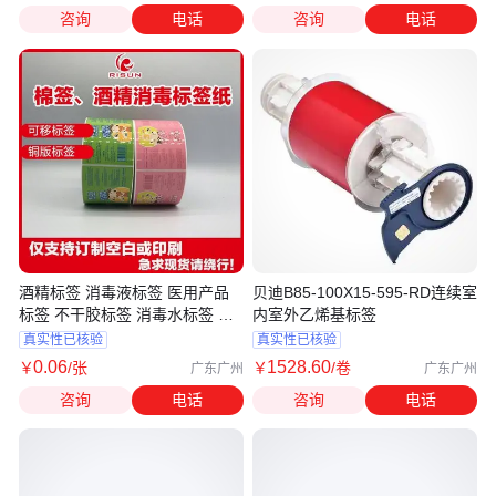
咨询
电话
咨询
电话
酒精标签 消毒液标签 医用产品
贝迪B85-100X15-595-RD连续室
标签 不干胶标签 消毒水标签 洗
内室外乙烯基标签
衣液标签
真实性已核验
真实性已核验
0
.06
1528
.60
￥
/张
￥
/卷
广东广州
广东广州
咨询
电话
咨询
电话