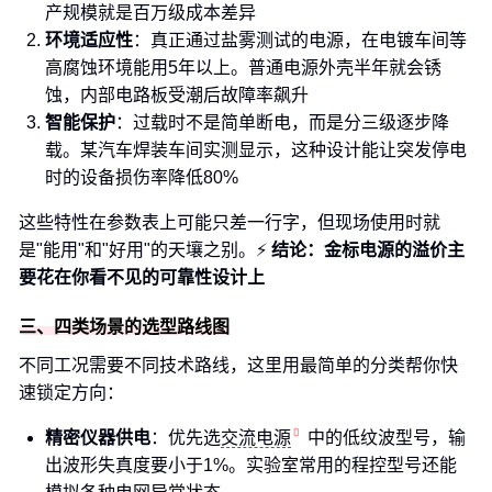
产规模就是百万级成本差异
环境适应性
：真正通过盐雾测试的电源，在电镀车间等
高腐蚀环境能用5年以上。普通电源外壳半年就会锈
蚀，内部电路板受潮后故障率飙升
智能保护
：过载时不是简单断电，而是分三级逐步降
载。某汽车焊装车间实测显示，这种设计能让突发停电
时的设备损伤率降低80%
这些特性在参数表上可能只差一行字，但现场使用时就
是"能用"和"好用"的天壤之别。⚡
结论：金标电源的溢价主
要花在你看不见的可靠性设计上
三、四类场景的选型路线图
不同工况需要不同技术路线，这里用最简单的分类帮你快
速锁定方向：
精密仪器供电
：优先选
交流电源
中的低纹波型号，输
出波形失真度要小于1%。实验室常用的程控型号还能