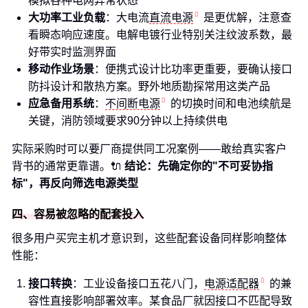
模拟各种电网异常状态
大功率工业负载
：大电流
直流电源
是更优解，注意查
看瞬态响应速度。电解电镀行业特别关注纹波系数，最
好带实时监测界面
移动作业场景
：便携式设计比功率更重要，要确认接口
防抖设计和散热方案。野外地质勘探常用这类产品
应急备用系统
：
不间断电源
的切换时间和电池续航是
关键，消防领域要求90分钟以上持续供电
实际采购时可以要厂商提供同工况案例——敢给真实客户
背书的通常更靠谱。🔌
结论：先确定你的"不可妥协指
标"，再反向筛选电源类型
四、容易被忽略的配套投入
很多用户买完主机才意识到，这些配套设备同样影响整体
性能：
接口转换
：工业设备接口五花八门，
电源适配器
的兼
容性直接影响部署效率。某食品厂就因接口不匹配导致