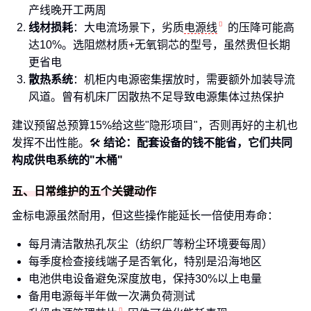
产线晚开工两周
线材损耗
：大电流场景下，劣质
电源线
的压降可能高
达10%。选阻燃材质+无氧铜芯的型号，虽然贵但长期
更省电
散热系统
：机柜内电源密集摆放时，需要额外加装导流
风道。曾有机床厂因散热不足导致电源集体过热保护
建议预留总预算15%给这些"隐形项目"，否则再好的主机也
发挥不出性能。🛠️
结论：配套设备的钱不能省，它们共同
构成供电系统的"木桶"
五、日常维护的五个关键动作
金标电源虽然耐用，但这些操作能延长一倍使用寿命：
每月清洁散热孔灰尘（纺织厂等粉尘环境要每周）
每季度检查接线端子是否氧化，特别是沿海地区
电池供电设备避免深度放电，保持30%以上电量
备用电源每半年做一次满负荷测试