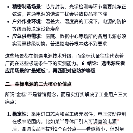
精密制造场景
：芯片封装、光学检测等环节需要纯净正
弦波，普通电源的谐波干扰会导致良品率下降
户外作业环境
：温差大、湿度高的工况下，电源的防护
等级直接决定设备寿命
应急供电需求
：医院、数据中心等场所的备用电源必须
实现毫秒级切换，普通继电器根本达不到要求
这些场景都在倒逼电源技术升级，而金标认证往往代表着
厂商在这些极端条件下的实测能力。🔋
结论：选电源先看
应用场景的"最短板"，再匹配对应防护等级
二、金标电源的三大核心价值点
所谓"金标"不是营销概念，而是实打实解决了工业用户三大
痛点：
稳定性
：采用进口芯片和军工级元器件，电压波动控制
在极窄范围内。比如某半导体厂引入
可调直流电源
后，晶圆良品率提升2个百分点——看似微小，但对量