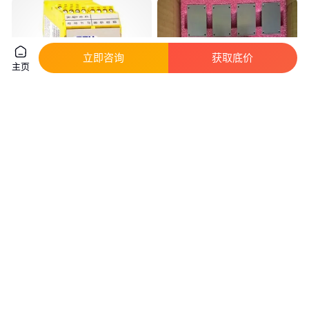
立即咨询
获取底价
主页
PLUS 电源 PIC120.241C
CHB300W系列300W DC-DC电
源CHB300W-24S24 CHB300W-
24S12
真实性已核验
真实性已核验
999
.00
820
.00
￥
/个
￥
/只
山东青岛
陕西西安
咨询
电话
咨询
电话