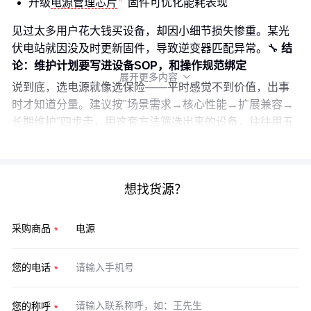
升级
电源管理芯片
固件可优化能耗表现
见过太多用户花大钱买设备，却因小细节损失惨重。某光
伏电站就因没及时更新固件，导致逆变器匹配异常。🔧
结
论：维护计划要写进设备SOP，和操作规范绑定
展开更多内容

说到底，选电源就像选保险——平时感觉不到价值，出事
时才知道分量。建议按"场景需求→核心性能→扩展兼容→
长期维护"四步走，用这套方法筛选出来的设备，往往用五
年后还能保持出厂性能的八成以上。
想找货源？
采购商品
您的电话
您的称呼