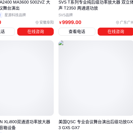
400 MA3600 5002VZ 大
SVS T系列专业纯后级功率放大器 双立
对于需要移动巡演的场景，防震
机柜
的选择尤为重要。优质
会议舞台演出
声 T2350 两通道功放
防震机柜应具备以下特征：
验
星源科技品牌
SVS品牌
0
9999
.00
安徽阜阳
广东广
￥
结构稳固的钣金焊接框架，能承受运输震动
电话
在线咨询
查看电话
在线咨询
内部空间合理规划，便于散热布线
表面防锈处理适应不同环境 这类配套虽不直接影响音质，但
能显著降低设备损坏风险。
而固定安装场景则更需关注信号传输质量。采用双层屏蔽的
XLR平衡线能有效抑制干扰，尤其适合长距离传输。配套选择
时要注意线材导体纯度与连接器镀层质量，这些细节会直接影
响信号传输的稳定性。
配套设备的选择逻辑应与主设备等级匹配——高端后级功放建
议搭配专业级线材和机柜，而入门系统则可侧重基础功能实
现。
N XLi800双通道功率放大器
美国QSC 专业会议舞台演出后级功放GX
音箱设备
3 GX5 GX7