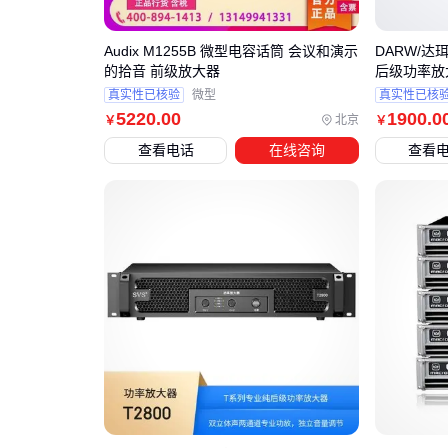
Audix M1255B 微型电容话筒 会议和演示
DARW/达
的拾音 前级放大器
后级功率放
真实性已核验
微型
真实性已核
5220
.00
1900
.0
北京
￥
￥
查看电话
在线咨询
查看