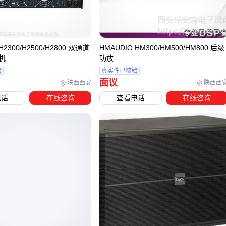
的设备。
三、不同场景下如何匹配专业后级功放？
专业后级功放的选择需紧密结合实际应用场景，不同环境对功
H2300/H2500/H2800 双通道
HMAUDIO HM300/HM500/HM800 后级
机
功放
放的功率、稳定性和扩展性有显著差异。以下是常见场景的选
验
真实性已核验
型建议：
面议
陕西西安
陕西西
会议扩声系统：优先考虑带分区控制功能的定压功放，确保
电话
在线咨询
查看电话
在线咨询
语音清晰度与多区域独立调节能力
舞台演出场景：需选择
大功率后级功放
，重点关注瞬时动
态响应和散热性能
广播系统：适合采用
模拟后级功放
，其稳定的信号传输特
性更符合长时间连续作业需求
模拟后级功放特别适合需要稳定传输的固定安装场景，如校园
广播或背景音乐系统。其电路设计对模拟信号兼容性更好，在
传输距离较远时仍能保持信号完整性。