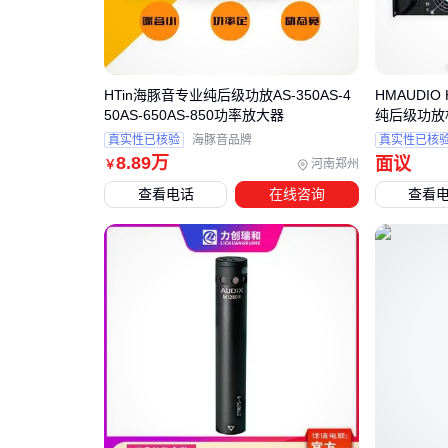
HTin海豚音专业纯后级功放AS-350AS-4
HMAUDIO 
50AS-650AS-850功率放大器
纯后级功放
真实性已核验
海豚音品牌
真实性已核
8
.89
万
面议
河南郑州
￥
查看电话
在线咨询
查看