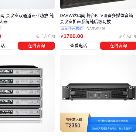
对于需要高灵活性的临时搭建场景，
单声道后级功放
因其模
块化特性更值得考虑。通过多台组合可快速适配不同场地规
珥闻 会议室双通道专业功放 纯
DARW达珥闻 舞台KTV设备多媒体音箱
大器
会议室扩声系统纯后级功放
模，且单台故障不会导致整个系统瘫痪。
验
真实性已核验
DARW品牌
选型时还需注意与现有设备的匹配度，例如数字调音台最好搭
0
1760
.00
广东广州
广东广
￥
配
数字后级功放
以减少信号转换损耗。合理的系统集成能显
电话
在线咨询
查看电话
在线咨询
著提升整体音质表现和运维效率。
四、专业后级功放配套设备如何选择？
专业后级功放作为音响系统的核心动力源，其性能发挥很大程
度上依赖于配套设备的协同工作。若忽视配套环节，可能导致
信号损耗、设备震动或散热不良等问题。
关键配套设备可分为三类：信号传输类（如
XLR平衡线
）、
设备保护类（如
防震机柜
）和系统优化类（如
电源时序器
）。其中信号传输质量直接影响音频保真度，而设备保护措
施则关乎长期稳定运行。