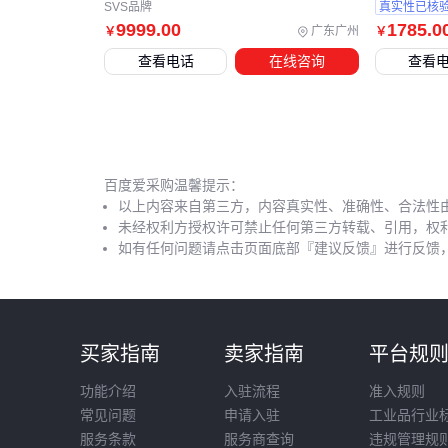
SVS品牌
真实性已核
9999
.00
1785
.0
广东广州
￥
￥
查看电话
在线咨询
查看
百度爱采购温馨提示：
以上内容来自第三方，内容真实性、准确性、合法性
未经权利方授权许可禁止任何第三方转载、引用，权
如有任何问题请点击页面底部『建议反馈』进行反馈
买家指南
卖家指南
平台规
功能介绍
入驻流程
准入规则
常见问题
申请入驻
工业品行业
服务条款
服务商查询
违规管理规