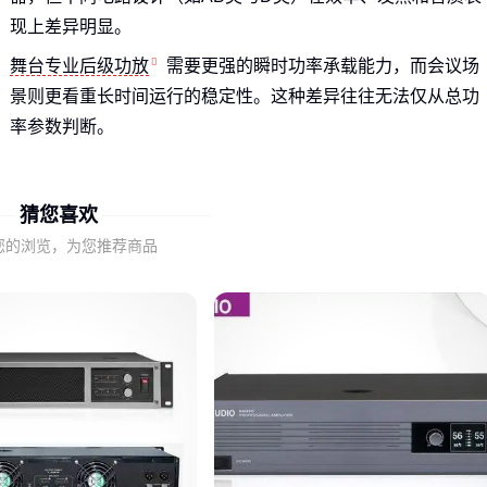
现上差异明显。
舞台专业后级功放
需要更强的瞬时功率承载能力，而会议场
景则更看重长时间运行的稳定性。这种差异往往无法仅从总功
率参数判断。
理解工作原理后，下一步需要关注直接影响使用效果的关键性
能指标。
猜您喜欢
您的浏览，为您推荐商品
二、哪些参数真正决定功放的实际表现？
谐波失真和阻尼系数直接影响音质纯净度：前者决定信号还原
准确性，后者控制扬声器余振。高要求场景应优先关注这两项
指标。
负载阻抗匹配度比标称功率更重要：4Ω负载下表现稳定的舞台
专业后级功放，才能应对演出中突发的低阻抗需求。
结合具体应用场景分析这些参数，才能选出真正符合专业需求