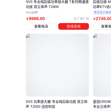
SVS 专业纯后级功率放大器 T系列两通道
后级功放 MA2
功放 双立体声 T2800
功率KTV
SVS品牌
真实性已核
9999
.00
2745
.0
广东广州
￥
￥
查看电话
在线咨询
查看
SVS 功率放大器 专业纯后级功放 双立体
皇冠CROW
声 T2550 迅控科技
专业立体声