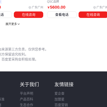
五、专业后级功放使用中容易被忽视的细节
验
QSC品牌
0
5600
.00
广东广州
广东广
￥
专业后级功放的安装位置直接影响使用寿命。应避开潮湿密闭
电话
在线咨询
查看电话
在线咨询
空间，确保四周留有足够散热间隙。若必须安装在机柜内，建
议加装
散热风扇
并定期清理
防尘网罩
。
展开更多
日常维护需特别注意：
定期检查所有
音频线
连接端子是否氧化
避免信号线与电源线平行布设产生干扰
由来源第三方负责，仅供您参考。
利方保留追究权利。
长时间高负荷运行后建议停机冷却 这些简单措施能有效预防
，百度爱采购会积极处理。
常见故障。
对于多台功放集中使用的场景，建议配置电源时序器。这种配
套设备能按顺序启停各单元，既避免瞬间电流冲击，也简化了
则
关于我们
友情链接
操作流程。
平台声明
爱企查
记住：专业设备的稳定运行不仅依赖初始选购，更需要持续的
标准
产品百科
加盟星
正确使用与维护。
则
生态合作
百度营销