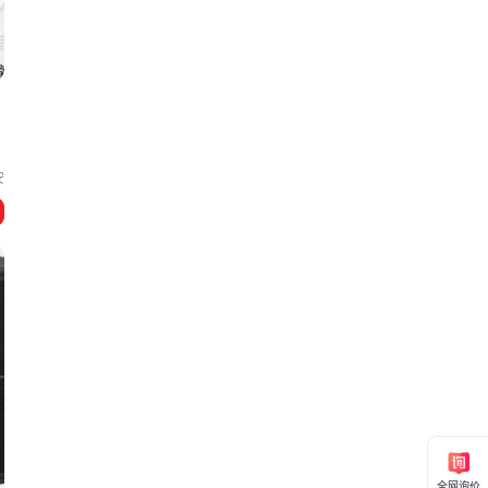
安
全网询价