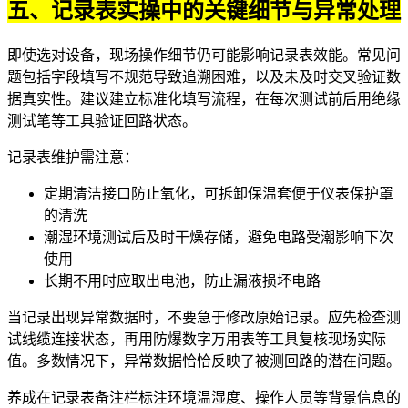
五、记录表实操中的关键细节与异常处理
即使选对设备，现场操作细节仍可能影响记录表效能。常见问
题包括字段填写不规范导致追溯困难，以及未及时交叉验证数
据真实性。建议建立标准化填写流程，在每次测试前后用
绝缘
测试笔
等工具验证回路状态。
记录表维护需注意：
定期清洁接口防止氧化，
可拆卸保温套
便于仪表保护罩
的清洗
潮湿环境测试后及时干燥存储，避免电路受潮影响下次
使用
长期不用时应取出电池，防止漏液损坏电路
当记录出现异常数据时，不要急于修改原始记录。应先检查
测
试线缆
连接状态，再用
防爆数字万用表
等工具复核现场实际
值。多数情况下，异常数据恰恰反映了被测回路的潜在问题。
养成在记录表备注栏标注环境温湿度、操作人员等背景信息的