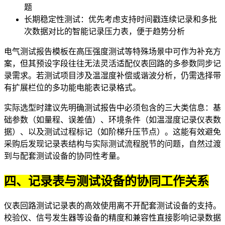
题
长期稳定性测试：优先考虑支持时间戳连续记录和多批
次数据对比的
智能记录压力表
，便于趋势分析
电气测试报告模板在高压强度测试等特殊场景中可作为补充方
案，但其预设字段往往无法灵活适配仪表回路的多参数同步记
录需求。若测试项目涉及温湿度补偿或谐波分析，仍需选择带
有扩展栏位的
多功能电能表
记录格式。
实际选型时建议先明确测试报告中必须包含的三大类信息：基
础参数（如量程、误差值）、环境条件（如
温湿度记录仪表
数
据）、以及测试过程标记（如阶梯升压节点）。这能有效避免
采购后发现记录表结构与实际测试流程脱节的问题，自然过渡
到与配套测试设备的协同性考量。
四、记录表与测试设备的协同工作关系
仪表回路测试记录表的高效使用离不开配套测试设备的支持。
校验仪、
信号发生器
等设备的精度和兼容性直接影响记录数据