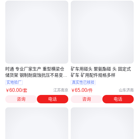
时通 专业厂家生产 重型横梁仓
矿车用碰头 聚氨酯碰 头 固定式
储货架 钢制耐腐蚀抗压不易变形
矿车 矿用配件规格多样
可拆卸
实地验厂
真实性已核验
60
.00
65
.00
￥
/套
￥
/件
江苏南京
山东济南
咨询
电话
咨询
电话