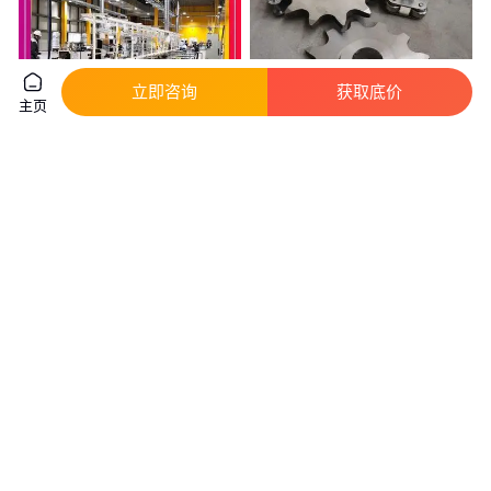
立即咨询
获取底价
主页
光良 倍速输送链输送线 倍速链
工业输送重型链条 饮料线输送链
输送流水线 14年专注定制
单排双排弯板滚子传送链 威诺
真实性已核验
真实性已核验
3500
.00
50
.00
￥
/米
￥
/件
北京
山东烟台
咨询
电话
咨询
电话