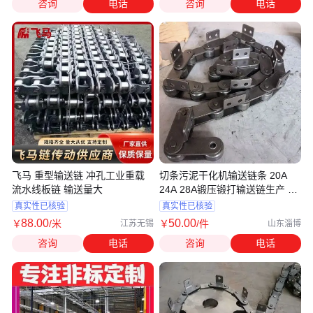
咨询
电话
咨询
电话
飞马 重型输送链 冲孔工业重载
切条污泥干化机输送链条 20A
流水线板链 输送量大
24A 28A锻压锻打输送链生产 威
诺
真实性已核验
真实性已核验
88
.00
50
.00
￥
/米
￥
/件
江苏无锡
山东淄博
咨询
电话
咨询
电话