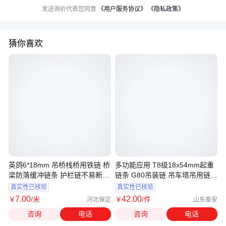
发送询价代表您同意
《用户服务协议》
《隐私政策》
猜你喜欢
英鸽6*18mm 吊桥栈桥用铁链 桥
多功能应用 T8级18x54mm起重
梁防落缓冲链条 护栏链不易断裂
链条 G80吊装链 吊车塔吊用链条
定制
吊具
真实性已核验
真实性已核验
7
.00
42
.00
￥
/米
￥
/件
河北保定
山东泰安
咨询
电话
咨询
电话