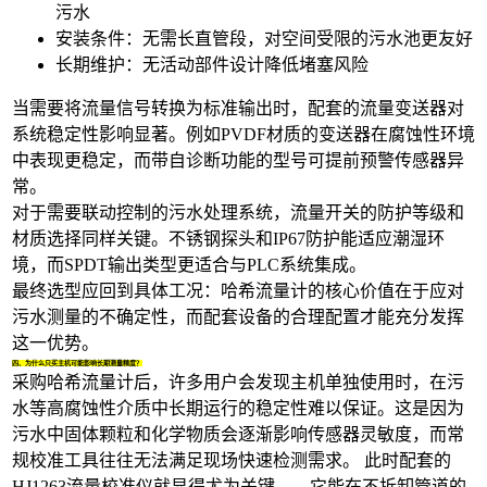
污水
安装条件：无需长直管段，对空间受限的污水池更友好
长期维护：无活动部件设计降低堵塞风险
当需要将流量信号转换为标准输出时，配套的
流量变送器
对
系统稳定性影响显著。例如PVDF材质的变送器在腐蚀性环境
中表现更稳定，而带自诊断功能的型号可提前预警传感器异
常。
对于需要联动控制的污水处理系统，
流量开关
的防护等级和
材质选择同样关键。不锈钢探头和IP67防护能适应潮湿环
境，而SPDT输出类型更适合与PLC系统集成。
最终选型应回到具体工况：哈希流量计的核心价值在于应对
污水测量的不确定性，而配套设备的合理配置才能充分发挥
这一优势。
四、为什么只买主机可能影响长期测量精度？
采购哈希流量计后，许多用户会发现主机单独使用时，在污
水等高腐蚀性介质中长期运行的稳定性难以保证。这是因为
污水中固体颗粒和化学物质会逐渐影响传感器灵敏度，而常
规校准工具往往无法满足现场快速检测需求。 此时配套的
HJ1263流量校准仪
就显得尤为关键——它能在不拆卸管道的