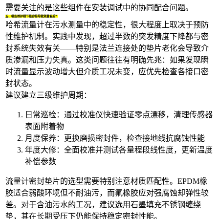
需要关注的是这些组件在安装调试中的协同配合问题。
五、哪些维护细节最容易导致测量偏差？
哈希流量计在污水测量中的稳定性，很大程度上取决于预防
性维护机制。实践中发现，超过半数的突发精度下降都与密
封系统失效有关——特别是法兰连接处的垫片老化会导致介
质渗漏和压力失真。这类问题往往有明确先兆：如果发现瞬
时流量显示波动增大但介质工况未变，应优先检查各接口密
封状态。
建议建立三级维护周期：
日常巡检：通过校准仪快速验证零点漂移，清理传感器
表面附着物
月度保养：更换磨损密封件，检查接地线抗腐蚀性能
年度大修：全面校准并测试各量程段线性度，更新温度
补偿参数
流量计密封垫片的选型需要特别注意材质匹配性。EPDM橡
胶适合弱酸环境但不耐油污，而氟橡胶应对强腐蚀却弹性较
差。对于含油污水的工况，建议选用石墨填充不锈钢缠绕
垫，其在长期受压下仍能保持稳定密封性能。