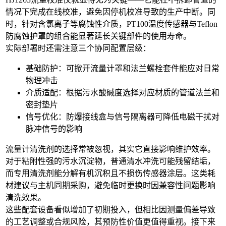
情况下完成在线校准，避免因停机校准导致的生产中断。同
时，针对含氯离子等腐蚀性介质，
PT100温度传感器
与
Teflon
防腐蚀护罩
的组合能显著延长关键部件的使用寿命。
实际部署时还需注意三个协同配置层级：
基础防护：
可掀开流量计罩
和
法兰螺栓套件
能应对日常
物理冲击
介质适配：根据污水酸碱度选择对应材质的
管道法兰
和
密封垫片
信号优化：
防爆接线盒
与
信号隔离器
可降低电磁干扰对
脉冲信号的影响
流量计清洗剂
的选择常被忽视，其实它直接影响维护效率。
对于粘附性强的污水沉淀物，普通清水冲洗可能残留结垢，
而专用清洗剂能分解有机沉积且不损伤传感器涂层。这类耗
材建议与主机同期采购，避免临时更换时因兼容性问题影响
清洗效果。
这些配套设备看似增加了初期投入，但相比因测量偏差导致
的工艺调整或合规风险，其预防性价值更值得重视。接下来