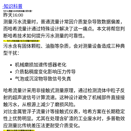
1/4
·
知识科普
为什么测量污水时哈希流量计更可靠？
昨天16:00
测量污水流量时，普通
流量计
常因介质复杂导致数据偏差，
而哈希流量计通过特殊设计解决了这一痛点。本文将帮您判
断哈希技术如何提升污水测量的可靠性。
一、为什么传统流量计在污水测量中容易失效？
污水含有固体颗粒、油脂等杂质，会对测量设备造成三种典
型干扰：
机械磨损加速传感器老化
介质黏稠度变化影响压力传导
气泡或沉淀物导致信号失真
哈希流量计采用非接触式测量原理，通过检测流体中粒子反
射的超声波信号计算流速。这种设计避免了机械部件直接接
触污水，从根源上减少了磨损风险。
对比
金属管浮子流量计
等接触式仪表，哈希方案在长期稳定
性上优势明显。尤其在处理含矿渣的工业废水时，多普勒效
应测量比传统差压法更耐受介质变化。
二、哪些污水场景尤其需要哈希流量计？