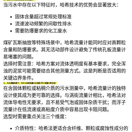
当污水中存在以下特征时，哈希技术的优势会显著放大：
固体含量超过常规处理标准
流速波动频繁的间歇性排水
需要防爆要求的化工废水
煤矿瓦斯抽放等特殊场景中，哈希流量计能同时应对高颗粒
含量和防爆要求。其无活动部件设计避免了传统孔板流量计
易堵塞的问题。
选择时需注意：哈希方案对流体透明度有基本要求，完全浑
浊的泥浆可能需要结合其他测量方式。这是判断是否适用的
关键边界条件。
三、污水测量场景下，为什么哈希流量计比涡街/浮子流量计更合适？
在含固体颗粒或粘稠介质的污水测量中，哈希流量计的独特
设计使其成为更可靠的选择。与
涡街流量计
相比，哈希法对
流体导电性无要求，且不易受气泡或固体杂质干扰；而浮子
流量计在低流速或高粘度介质中容易出现卡阻问题。
选型时需要重点关注三个维度：
介质特性：哈希法更适合含纤维、颗粒或腐蚀性成分的