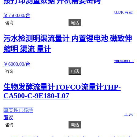
接打印测量数据 开机需要密码
山东青岛
￥
7500
.00
/台
咨询
电话
污水检测明渠流量计 内置锂电池 磁致伸
缩明 渠流 量计
福建厦门
￥
6000
.00
/台
咨询
电话
生物发酵流量计TOFCO流量计THP-
CA500-C-9E180-L07
真实性已核验
上海
面议
咨询
电话