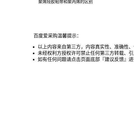
聚烯烃胶粘带和聚丙烯的区别
百度爱采购温馨提示：
以上内容来自第三方，内容真实性、准确性、
未经权利方授权许可禁止任何第三方转载、引
如有任何问题请点击页面底部『建议反馈』进
买家指南
卖家指南
平台规
功能介绍
入驻流程
准入规则
常见问题
申请入驻
工业品行业
服务条款
服务商查询
违规管理规
常见问题