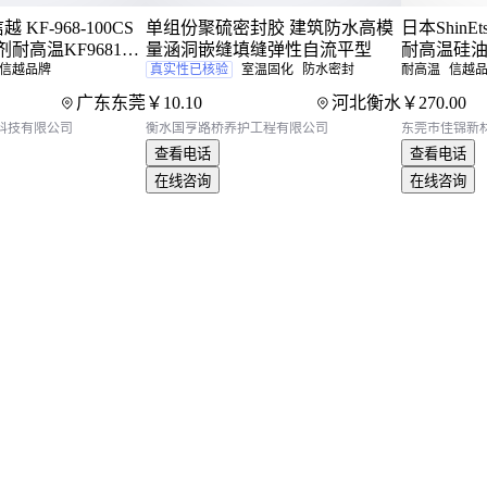
越 KF-968-100CS
单组份聚硫密封胶 建筑防水高模
日本ShinEt
耐高温KF968100
量涵洞嵌缝填缝弹性自流平型
耐高温硅油
信越品牌
真实性已核验
室温固化
防水密封
耐高温
信越
广东东莞
￥
10
.10
河北衡水
￥
270
.00
科技有限公司
衡水国亨路桥养护工程有限公司
东莞市佳锦新
查看电话
查看电话
在线咨询
在线咨询