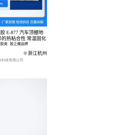
剥离
5℃，反而容易产生气泡
不如聚乙烯
 E-877 汽车顶棚地
产品？
异的热粘合性 常温固化
橡胶类
胶之魔品牌
：
浙江杭州
料科技有限公司
漆，胶系耐酸碱更强
抗紫外线老化性能提
适应管道沉降变形
冻增塑剂
空鼓
适合机械缠绕