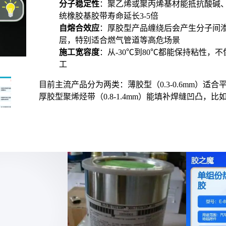
分子稳定性
：聚乙烯或聚丙烯基材能抵抗酸碱
统橡胶基胶带寿命延长3-5倍
自熔合效应
：厚胶型产品缠绕后会产生分子间
层，特别适合燃气管道等高危场景
施工宽容度
：从-30℃到80℃都能保持粘性，
工
目前主流产品分为两类：薄胶型（0.3-0.6mm）适
厚胶型聚烯烃带
（0.8-1.4mm）能填补焊缝凹凸，
二、聚烯烃胶粘带的防腐机理和常
很多人以为只要缠上
防腐胶粘带
就万事大吉，其实防
面的配合：
机械防护
：基材的拉伸强度（≥18MPa）决定
化学阻隔
：丁基胶粘剂的低吸水性（≤0.2%）
电化学保护
：配套底漆要能与金属管道形成阴
⚠️ 常见误区：