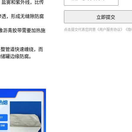
、盐雾和紫外线，比传
渗透，形成无缝隙防腐
立即提交
点击提交代表您同意
《用户服务协议》
《隐
不像沥青胶带需要加热施
合平整管道快速缠绕，而
比如储罐边缘防腐。
见误区
腐效果取决于三个层
抗冲击能力
阻挡电解质渗透
极保护