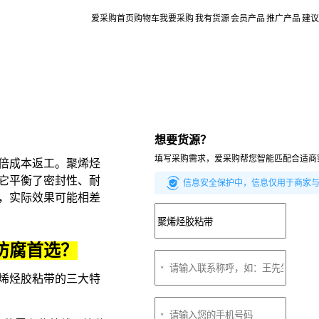
爱采购首页
购物车
我要采购
我有货源
会员产品
推广产品
建议
想要货源？
填写采购需求，爱采购帮您智能匹配合适商
倍成本返工。聚烯烃
它平衡了密封性、耐
信息安全保护中，信息仅用于商家
，实际效果可能相差
防腐首选？
烯烃胶粘带
的三大特