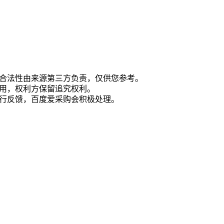
合法性由来源第三方负责，仅供您参考。
用，权利方保留追究权利。
行反馈，百度爱采购会积极处理。
则
关于我们
友情链接
平台声明
爱企查
标准
产品百科
加盟星
则
生态合作
百度营销
建议反馈