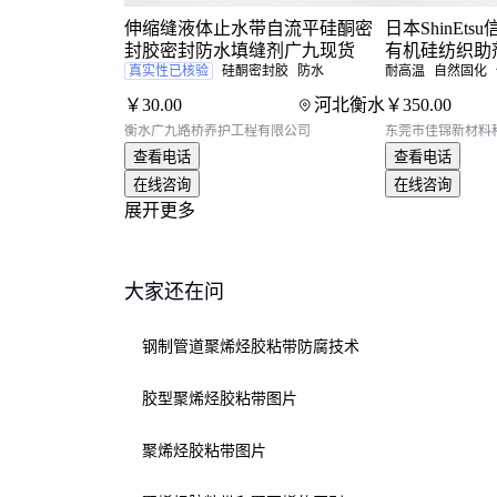
伸缩缝液体止水带自流平硅酮密
日本ShinEtsu信
封胶密封防水填缝剂广九现货
有机硅纺织助剂
真实性已核验
硅酮密封胶
防水
CS
耐高温
自然固化
￥
30
.00
河北衡水
￥
350
.00
衡水广九路桥养护工程有限公司
东莞市佳锦新材料
查看电话
查看电话
在线咨询
在线咨询
展开更多
大家还在问
钢制管道聚烯烃胶粘带防腐技术
胶型聚烯烃胶粘带图片
聚烯烃胶粘带图片