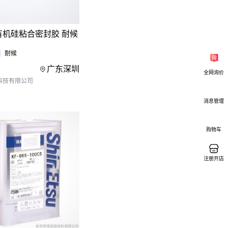
机硅粘合密封胶 耐候
三件套：
耐候
除锈
阴极保护
广东深圳
全网询价
接缝隙
科技有限公司
消息管理
来：
购物车
，手工缠绕用30%重叠率
水
注册开店
超过2个/㎡
。埋地管道优先考虑
耐介质指标。记住：
个环节都影响最终寿