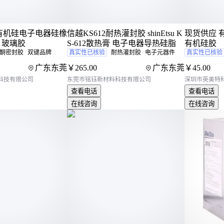
四、施工前别忘了这些配套准备
4 有机硅电子电器硅橡
信越KS612耐热灌封胶 shinEtsu K
现货供应 有
就像手术需要消毒器械，
管道防腐胶粘带
施工也依赖
胶 玻璃胶
S-612散热膏 电子电器导热硅脂
有机硅胶
酮密封胶
双键品牌
真实性已核验
耐热灌封胶
电子元器件
真实性已核验
表面处理
：管道清洁剂去除油脂，Sa2.5级喷砂
底漆打底
：环氧富锌底漆锌含量需≥80%，形成
广东东莞
￥
265
.00
广东东莞
￥
45
.00
辅助工具
：
胶带分切机
确保边缘平整，减少搭
科技有限公司
东莞市铭钰新材料科技有限公司
深圳市英美特
查看电话
查看电话
五、这些施工细节决定了防腐效果
在线咨询
在线咨询
见过太多项目因细节翻车，这三个操作要点值得记下
缠绕张力控制
：机械施工保持10-15N/cm拉力
收尾处理
：末端用
胶带卷芯
固定，避免翘边渗
质量检验
：24小时后用2kV电火花检测，漏点不
聚烯烃胶粘带的选购本质是匹配环境需求与材料特性
厚胶型产品的自熔合性，化工设备则需要关注胶系的
好的防腐是系统工程，从
防腐底漆
到
胶带切割器
的每
命。