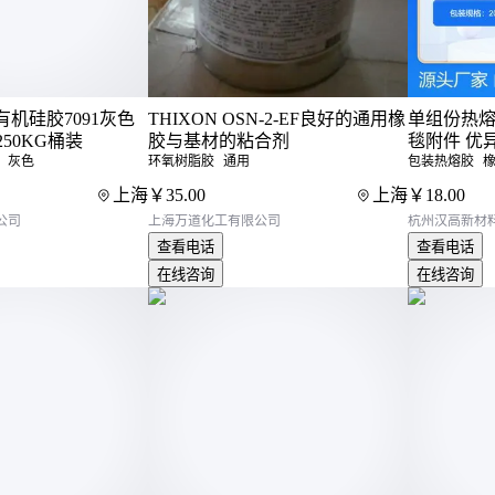
忽视底漆处理：直接缠绕会导致2年内出现阴极
过度依赖厚度：1.4mm厚胶带若施工温度低于
混淆胶系：聚丙烯基材耐温性更好，但柔韧性
有机硅胶7091灰色
THIXON OSN-2-EF良好的通用橡
单组份热熔胶
三、如何根据环境条件选择合适的
50KG桶装
胶与基材的粘合剂
毯附件 优
灰色
环氧树脂胶
通用
包装热熔胶
选型时要像配药方一样考虑"环境病症"和"胶带药效"
上海
￥
35
.00
上海
￥
18
.00
按腐蚀类型选择
公司
上海万道化工有限公司
杭州汉高新材
查看电话
查看电话
化工介质腐蚀：选
聚乙烯防腐胶带
搭配环氧底
在线咨询
在线咨询
海洋盐雾腐蚀：用聚丙烯基材+增强纤维编织，
升30%
土壤应力腐蚀：厚胶型产品配合粘弹体膏，能
按施工条件选择
冬季施工：选低温型
防水胶粘带
，胶粘剂含抗
异形构件：用
绝缘胶粘带
分条拼接，避免褶皱
自动化施工：宽度50-300mm的带卷芯产品更