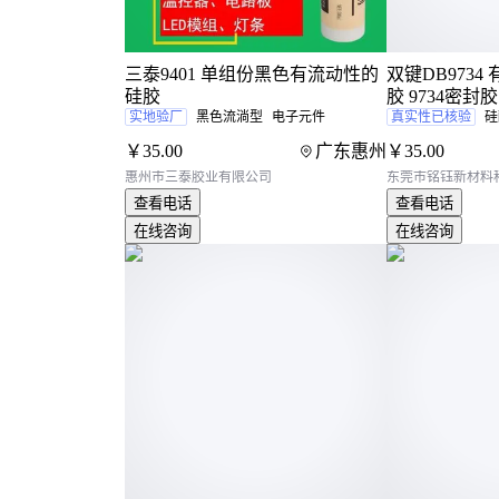
三泰9401 单组份黑色有流动性的
双键DB973
硅胶
胶 9734密封
实地验厂
黑色流淌型
电子元件
真实性已核验
硅
￥
35
.00
广东惠州
￥
35
.00
惠州市三泰胶业有限公司
东莞市铭钰新材料
查看电话
查看电话
在线咨询
在线咨询