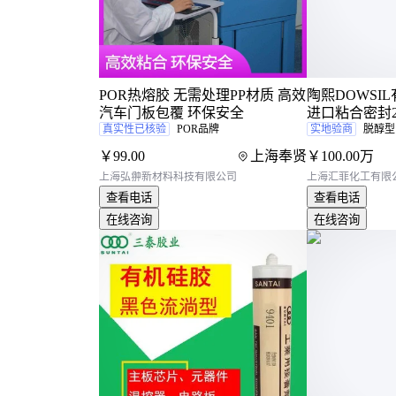
POR热熔胶 无需处理PP材质 高效
陶熙DOWSIL
汽车门板包覆 环保安全
进口粘合密封2
真实性已核验
POR品牌
实地验商
脱醇型
￥
99
.00
上海奉贤
￥
100
.00
万
上海弘翀新材料科技有限公司
上海汇菲化工有限
查看电话
查看电话
在线咨询
在线咨询