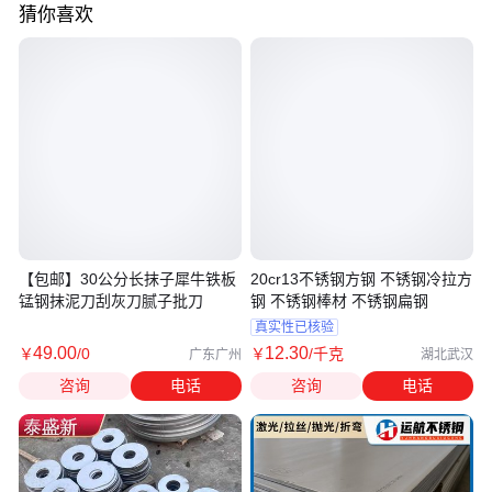
猜你喜欢
【包邮】30公分长抹子犀牛铁板
20cr13不锈钢方钢 不锈钢冷拉方
锰钢抹泥刀刮灰刀腻子批刀
钢 不锈钢棒材 不锈钢扁钢
真实性已核验
49
.00
12
.30
￥
/0
￥
/千克
广东广州
湖北武汉
咨询
电话
咨询
电话