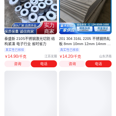
泰盛新 210S不锈钢激光切割 结
201 304 316L 2205 不锈钢热轧
构紧凑 电子行业 省时省力
板 8mm 10mm 12mm 14mm 中
厚板
真实性已核验
真实性已核验
14
.90
14
.20
￥
/千克
￥
/千克
江苏无锡
山东济南
咨询
电话
咨询
电话