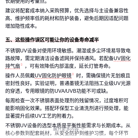
长期使用的考量点。
建议将配套成本纳入采购预算，优先选择与主设备兼容性
高、维护频率低的耗材和防护装备，避免后期因适配问题
增加隐性成本。
五、这些操作误区可能让你的设备寿命减半
不锈钢UV设备对使用环境敏感。潮湿或多尘环境易导致电
路故障，需定期清洁设备滤网并保持通风。若配备
UV固化
排气扇
，可有效降低内部温度，延长灯管寿命。
操作人员佩戴
UV固化防护眼镜
时，需确保镜片无划痕且
密封性良好。实验证明，普通墨镜无法阻挡工业级UV光源
的穿透，专用眼镜的防UVA/UVB功能不可或缺。
每周检查一次不锈钢表面处理剂的残留情况，过度堆积可
能影响固化效果。搭配环保型工业清洗剂进行预处理，能
显著提升后续UV工艺的附着力。
不锈钢UV设备的选型本质是平衡性能需求与长期成本。从
展开更多内容

核心参数到配套耗材，从安全防护到维护习惯，每个环节