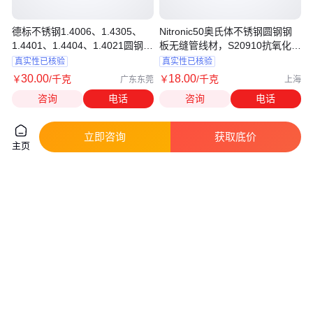
德标不锈钢1.4006、1.4305、
Nitronic50奥氏体不锈钢圆钢钢
1.4401、1.4404、1.4021圆钢、
板无缝管线材，S20910抗氧化性
板料
强
真实性已核验
真实性已核验
30
.00
18
.00
￥
/千克
￥
/千克
广东东莞
上海
咨询
电话
咨询
电话
立即咨询
获取底价
主页
泰盛新 210S不锈钢激光切割 美
供应不锈钢彩色板 不锈钢钛金板
观实用 坚硬光亮 电子行业
不锈钢喷砂板
真实性已核验
真实性已核验