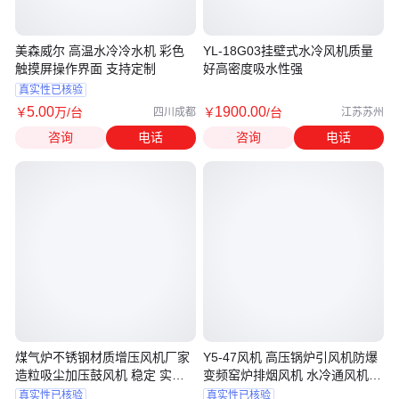
美森威尔 高温水冷冷水机 彩色
YL-18G03挂壁式水冷风机质量
触摸屏操作界面 支持定制
好高密度吸水性强
真实性已核验
5
.00
1900
.00
￥
万
/台
￥
/台
四川成都
江苏苏州
咨询
电话
咨询
电话
煤气炉不锈钢材质增压风机厂家
Y5-47风机 高压锅炉引风机防爆
造粒吸尘加压鼓风机 稳定 实力
变频窑炉排烟风机 水冷通风机
厂家
耐腐蚀
真实性已核验
真实性已核验