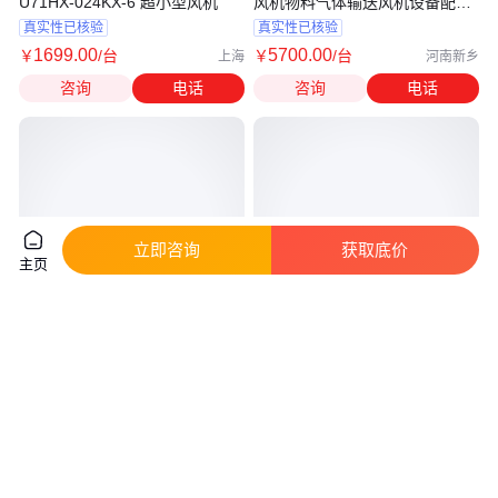
U71HX-024KX-6 超小型风机
风机物料气体输送风机设备配套
设备
真实性已核验
真实性已核验
1699
.00
5700
.00
￥
/台
￥
/台
上海
河南新乡
咨询
电话
咨询
电话
立即咨询
获取底价
主页
锅炉风机 引风机 助燃鼓风机 除
COPPUS 文丘里风机 防静电耐
尘离心风机 耐磨 耐高温 型号规
冲击 常规型号现货库存
格齐全
实地验厂
真实性已核验
4000
.00
1
.67
￥
/台
￥
万
/台
广东佛山
江苏苏州
咨询
电话
咨询
电话