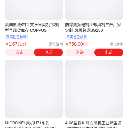
美国原装进口 文丘里风机 常规
防爆变频电机冷却风机生产厂家
型号现货库存 COPPUS
定制 风机总成BG250
真实性已核验
真实性已核验
1
.67
750
.00
￥
万
/台
￥
/台
浙江温州
河北衡水
咨询
电话
咨询
电话
MICRONEL风机U71系列
4-68型锅炉离心风机工业除尘通