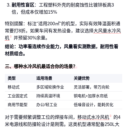
耐用性盲区
：工程塑料外壳的耐腐蚀性比镀锌板高3
倍，但成本仅增加15%
特别提醒：标注"适用200㎡"的机型，实际有效降温面积通
常要打8折。如果车间有发热设备，建议选择
大风量水冷风
机
并预留30%余量。
结论：功率看连续作业能力，风量看实测数据，耐用性看
材质组合。
三、哪种水冷风机最适合你的场景？
类型
适用场景
关键优势
移动式
多区域轮换作业
灵活部署，带万向轮
工业固定式
持续高温环境
铜电机+加厚水帘纸
商用节能型
办公/轻工业
低噪音设计，能耗优化
对于需要频繁调整工位的焊接车间，
移动式水冷风机
的4
米电源线和防撞轮设计是刚需。这类机型通常配备250L大