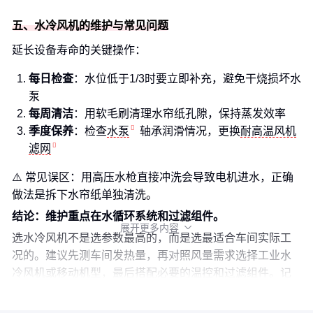
五、水冷风机的维护与常见问题
延长设备寿命的关键操作：
每日检查
：水位低于1/3时要立即补充，避免干烧损坏水
泵
每周清洁
：用软毛刷清理水帘纸孔隙，保持蒸发效率
季度保养
：检查
水泵
轴承润滑情况，更换
耐高温风机
滤网
⚠️ 常见误区：用高压水枪直接冲洗会导致电机进水，正确
做法是拆下水帘纸单独清洗。
结论：维护重点在水循环系统和过滤组件。
展开更多内容

选水冷风机不是选参数最高的，而是选最适合车间实际工
况的。建议先测车间发热量，再对照风量需求选择工业水
冷风机或移动机型，最后搭配必要的温控和过滤组件。记
住：好的降温方案应该让设备和人同时感到舒适。