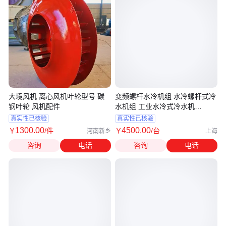
大境风机 离心风机叶轮型号 碳
变频螺杆水冷机组 水冷螺杆式冷
钢叶轮 风机配件
水机组 工业水冷式冷水机
RCUF310WV
真实性已核验
真实性已核验
1300
.00
4500
.00
￥
/件
￥
/台
河南新乡
上海
咨询
电话
咨询
电话