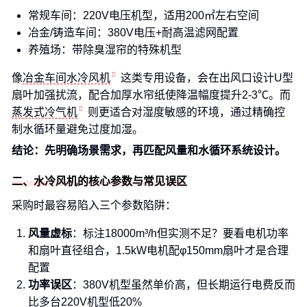
常规车间：220V电压机型，适用200㎡左右空间
冶金/铸造车间：380V电压+耐高温滤网配置
养殖场：带除臭湿帘的特殊机型
像
冶金车间水冷风机
这类专用设备，会在出风口设计U型
扇叶加强扰流，配合加厚水帘纸使降温幅度提升2-3℃。而
蒸发式冷气机
则更适合对湿度敏感的环境，通过精确控
制水循环量避免过度加湿。
结论：先明确场景需求，再匹配风量和水循环系统设计。
二、水冷风机的核心参数与常见误区
采购时最容易陷入三个参数陷阱：
风量虚标
：标注18000m³/h但实测不足？要看电机功率
和扇叶直径组合，1.5kW电机配φ150mm扇叶才是合理
配置
功率误区
：380V机型虽然单价高，但长期运行电费反而
比多台220V机型低20%