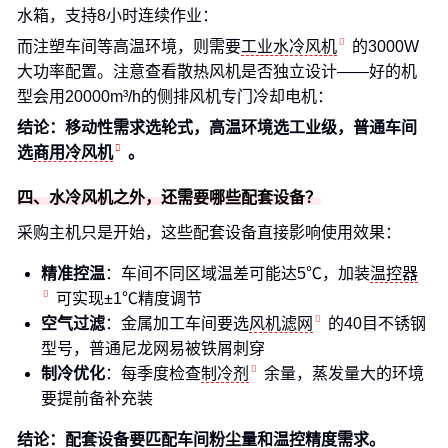
水箱，支持8小时连续作业：
而注塑车间等高温环境，则需要
工业水冷风机
的3000W
大功率配置。注意查看散热风机是否独立设计——好的机
型会用20000m³/h的侧排风机专门冷却电机：
结论：移动性需求选轮式，高温环境选工业级，普通车间
选
商用冷风机
。
四、水冷风机之外，还需要哪些配套设备？
采购主机只是开始，这些配套设备直接影响使用效果：
精准控温
：车间不同区域温差可能达5℃，加装
温控器
可实现±1℃精度调节
空气过滤
：金属加工车间要选
风机滤网
的40目不锈钢
型号，普通尼龙网易被铁屑刺穿
制冷优化
：每季度检查
制冷剂
余量，蒸发量大的环境
要提前备补充装
结论：配套设备要匹配车间粉尘量和温控精度需求。