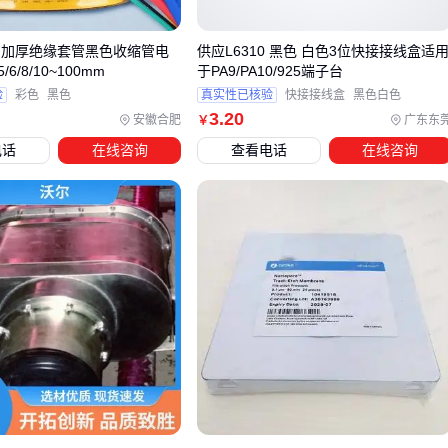
单价成本
中
低；高
 加厚绝缘套管黑色收缩管电
供应L6310 黑色 白色3位快接接线盒适
POF
更适合需要高透明展示的场合，比如这款采用全新进口原
/6/8/10~100mm
于PA9/PA10/925端子台
料的POF热收缩膜，70%收缩率能紧密贴合异形商品：
验
彩色
黑色
真实性已核验
快接接线盒
黑色白色
3
.20
安徽合肥
广东东
￥
PVC
在成本敏感型场景仍是首选，特别是对折式卷膜设计，能
电话
在线咨询
查看电话
在线咨询
实现每分钟200包的高速封装。而
PE热收缩膜
因耐低温性突
出，在啤酒、矿泉水等冷藏商品中不可替代：
对于出口欧盟的食品，可考虑
OPS热收缩膜
或
PET热收缩膜
这类更环保的替代方案⚡
四、热风枪温度不准？可能是膜材匹配问题
设备兼容性检查清单
：
POF膜需配±5℃精度的
热风枪
，普通设备温差过大会
导致收缩不均
宽幅膜建议选用风嘴宽度≥50mm的机型，避免出现"条