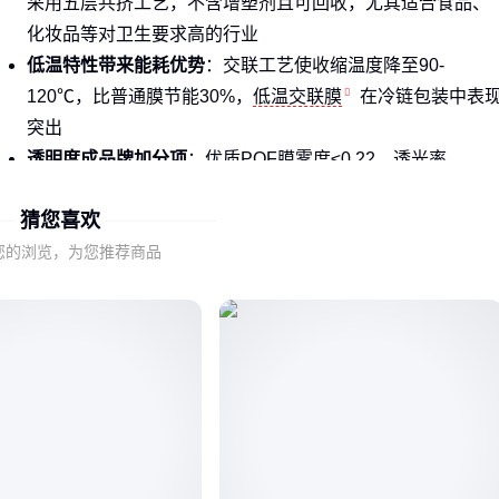
采用五层共挤工艺，不含增塑剂且可回收，尤其适合食品、
化妆品等对卫生要求高的行业
低温特性带来能耗优势
：交联工艺使收缩温度降至90-
120℃，比普通膜节能30%，
低温交联膜
在冷链包装中表
突出
透明度成品牌加分项
：优质POF膜雾度≤0.22，透光率
≥95%，能清晰展示商品细节，这对礼盒、电子产品包装至
猜您喜欢
重要
您的浏览，为您推荐商品
浙江某厂家通过改用五层共挤POF膜，不仅解决了以往PVC膜
在低温环境易脆裂的问题，年包装破损率还从5%降至0.8%⚡
二、收缩率与抗穿刺性为何总是此消彼长？
分子取向度决定收缩性能
：双向拉伸工艺使分子链定向排
列，收缩率可达70%，但过度拉伸会降低横向抗撕裂强度
厚度选择需平衡成本与保护
：0.015mm薄膜适合轻量商品，