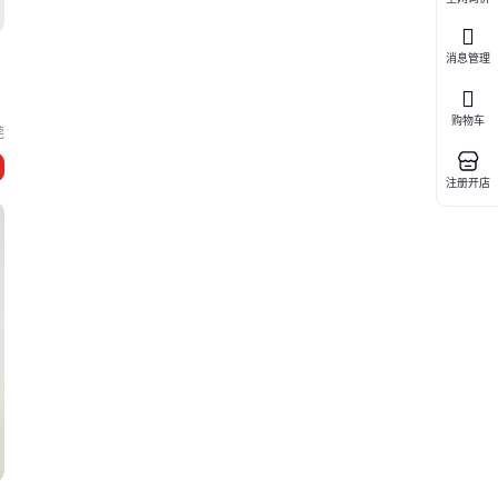
用
消息管理
购物车
莞
注册开店
纹