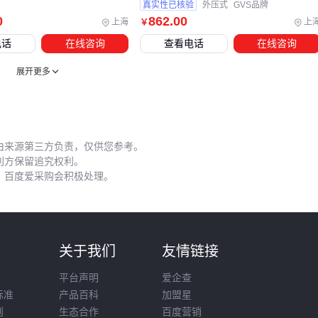
真实性已核验
外压式
GVS品牌
⚠️ 关键发现：同样材质的膜，冬季比夏季需要延长0.5-1秒的加
0
862
.00
上海
上
￥
热时间，但超过3秒又会导致膜体过度收缩破裂。搭配
贴标机
电话
在线咨询
查看电话
在线咨询
使用时，建议先收缩后贴标以避免标签起皱⚡
展开更多
先确定产品形态（是否带棱角）、产线速度（＞150包/分钟建
议选PVC）、终端展示需求（是否需要高透明），就能快速锁
定
热收缩膜
类型。对于大宗货物托盘包装，可搭配
缠绕膜
或
拉伸膜
进行二次加固。
由来源第三方负责，仅供您参考。
利方保留追究权利。
，百度爱采购会积极处理。
则
关于我们
友情链接
平台声明
爱企查
标准
产品百科
加盟星
则
生态合作
百度营销