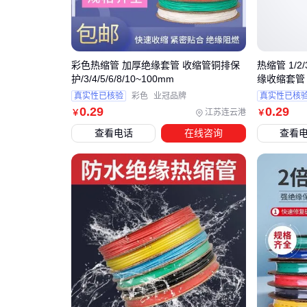
彩色热缩管 加厚绝缘套管 收缩管铜排保
热缩管 1/2/
护/3/4/5/6/8/10~100mm
缘收缩套管
真实性已核验
彩色
业冠品牌
真实性已核
0
.29
0
.29
江苏连云港
￥
￥
查看电话
在线咨询
查看