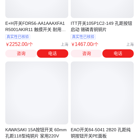
E+H开关FDR56-AA1AAAXFA1
ITT开关105P1C2-149 孔距按钮
R5001AKIR11 触摸开关 耐用可
启动 锡磷青铜铜片
靠
真实性已核验
真实性已核验
2252
.00
1467
.00
￥
/个
￥
/个
上海
上海
咨询
电话
咨询
电话
KAWASAKI 15A按钮开关 60mm
EAO开关84-5041 2B20 孔距纯
孔距118型纯铜片 家用220V
铜按钮开关PE面板