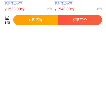
真实性已核验
真实性已核验
1533
.00
1540
.00
￥
/个
￥
/个
上海
上海
咨询
电话
咨询
电话
立即咨询
获取底价
主页
EFEN埃芬开关39052-0030 孔距
供应Grayhill 04A 游戏杆开关 全
触摸式纯白118型家用插座面板
新原装 品质保证
真实性已核验
真实性已核验
1650
.00
200
.00
￥
/个
￥
/件
上海
广东深圳
咨询
电话
咨询
电话