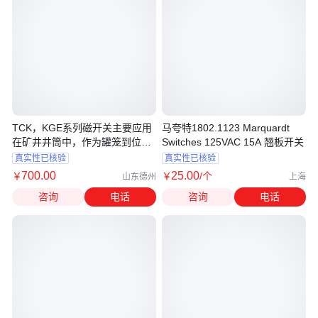
TCK，KGE系列磁开关主要应用
马夸特1802.1123 Marquardt
在矿井井筒中，作为罐笼到位信
Switches 125VAC 15A 翘板开关
号和提升高度精度指示
真实性已核验
真实性已核验
700
.00
25
.00
￥
￥
/个
山东德州
上海
咨询
电话
咨询
电话