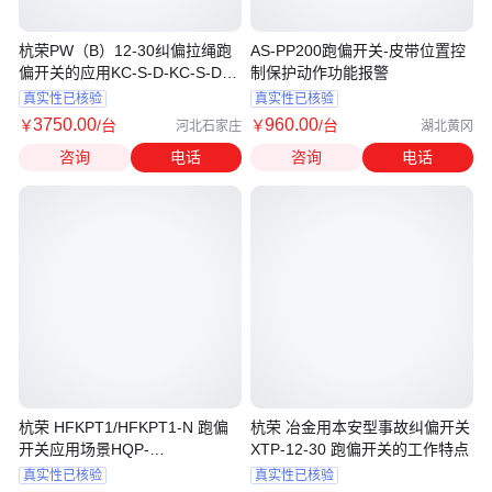
杭荣PW（B）12-30纠偏拉绳跑
AS-PP200跑偏开关-皮带位置控
偏开关的应用KC-S-D-KC-S-D内
制保护动作功能报警
部构造
真实性已核验
真实性已核验
3750
.00
960
.00
￥
/台
￥
/台
河北石家庄
湖北黄冈
咨询
电话
咨询
电话
杭荣 HFKPT1/HFKPT1-N 跑偏
杭荣 冶金用本安型事故纠偏开关
开关应用场景HQP-
XTP-12-30 跑偏开关的工作特点
996BXG/HXZ不锈钢
真实性已核验
真实性已核验