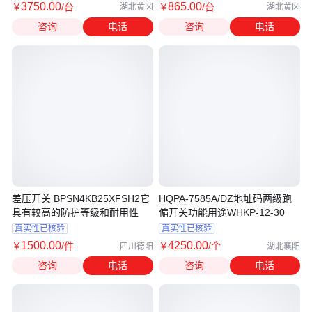
3750
.00
865
.00
￥
/台
￥
/台
湖北黄冈
湖北黄冈
咨询
电话
咨询
电话
差压开关 BPSN4KB25XFSH2它
HQPA-7585A/DZ地址码两级跑
具有较高的防护等级和耐用性
偏开关功能用途WHKP-12-30
真实性已核验
真实性已核验
1500
.00
4250
.00
￥
/件
￥
/个
四川德阳
湖北襄阳
咨询
电话
咨询
电话