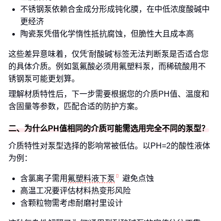
不锈钢泵依赖合金成分形成钝化膜，在中低浓度酸碱中
更经济
陶瓷泵凭借化学惰性抵抗腐蚀，但脆性大且成本高
这些差异意味着，仅凭'耐酸碱'标签无法判断泵是否适合您
的具体介质。例如氢氟酸必须用氟塑料泵，而稀硫酸用不
锈钢泵可能更划算。
理解材质特性后，下一步需要根据您的介质PH值、温度和
含固量等参数，匹配合适的防护方案。
二、为什么PH值相同的介质可能需选用完全不同的泵型？
介质特性对泵型选择的影响常被低估。以PH=2的酸性液体
为例：
含氯离子需用
氟塑料液下泵
避免点蚀
高温工况要评估材料热变形风险
含颗粒物需考虑耐磨衬里设计