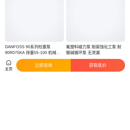
DANFOSS 90系列柱塞泵
氟塑料磁力泵 耐腐蚀化工泵 耐
90R075KA 排量55-100 机械液
酸碱循环泵 无泄漏
控
真实性已核验
立即咨询
获取底价
2
.20
960
.00
￥
/台
￥
/台
四川攀枝花
江苏无锡
主页
咨询
电话
咨询
电话