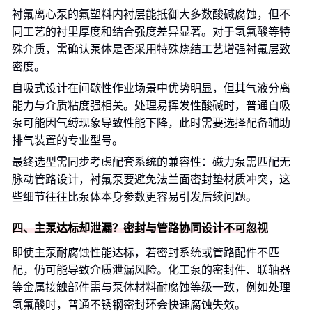
衬氟离心泵的氟塑料内衬层能抵御大多数酸碱腐蚀，但不
同工艺的衬里厚度和结合强度差异显著。对于氢氟酸等特
殊介质，需确认泵体是否采用特殊烧结工艺增强衬氟层致
密度。
自吸式设计在间歇性作业场景中优势明显，但其气液分离
能力与介质粘度强相关。处理易挥发性酸碱时，普通自吸
泵可能因气缚现象导致性能下降，此时需要选择配备辅助
排气装置的专业型号。
最终选型需同步考虑配套系统的兼容性：磁力泵需匹配无
脉动管路设计，衬氟泵要避免法兰面密封垫材质冲突，这
些细节往往比泵体本身参数更容易引发后续问题。
四、主泵达标却泄漏？密封与管路协同设计不可忽视
即使主泵耐腐蚀性能达标，若密封系统或管路配件不匹
配，仍可能导致介质泄漏风险。化工泵的密封件、联轴器
等金属接触部件需与泵体材料耐腐蚀等级一致，例如处理
氢氟酸时，普通不锈钢密封环会快速腐蚀失效。