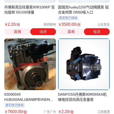
丹佛斯高压柱塞泵90R100KP 双
固瑞克husky2150气动隔膜泵 铝
向旋转 55/100排量
合金材质 DN50吸入口
真实性已核验
2
.20
3500
.00
￥
/台
￥
/台
陕西榆林
山东青岛
咨询
电话
咨询
电话
83090049
DANFOSS丹佛斯90R055KA机
H1B160AAL1BANBPBVNDN
械电控双向高压变量泵
NA20NP041N00NNN丹佛斯柱
真实性已核验
塞泵
7600
.00
2
.20
￥
/台
￥
/台
广东广州
江西鹰潭