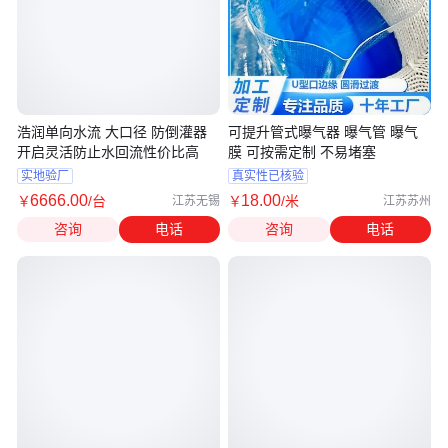
浩润单向水流 大口径 防倒灌器
可提升管式曝气器 曝气管 曝气
开启灵活防止水回流性价比高
膜 可按需定制 不易堵塞
实地验厂
真实性已核验
6666
.00
18
.00
￥
/台
￥
/米
江苏无锡
江苏苏州
咨询
电话
咨询
电话