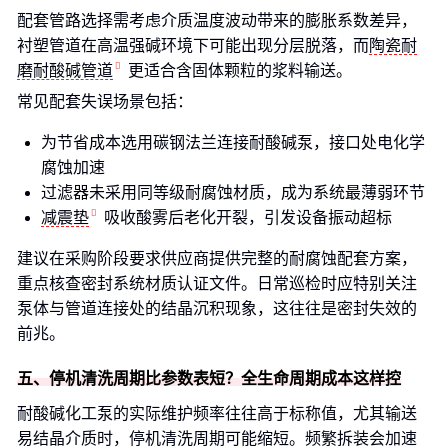
配套管路选择需考虑介质温度波动带来的膨胀系数差异，
衬塑管道在高温强碱环境下可能出现分层脱落，而
陶瓷耐
磨耐酸碱管道
更适合含固体颗粒的浆料输送。
常见配套失误场景包括：
为节省成本选用碳钢法兰连接耐酸碱泵，接口处电化学
腐蚀加速
过滤器未采用同等级耐腐蚀材质，成为系统最薄弱环节
减震垫
吸收酸雾后老化开裂，引发设备振动超标
建议在采购阶段要求供应商提供完整的耐腐蚀配套方案，
重点核查密封系统材质认证文件。日常巡检时应特别关注
泵体与管道连接处的结晶沉积现象，这往往是密封失效的
前兆。
五、停机清洗周期比参数表短？全生命周期成本这样控
耐酸碱化工泵的实际维护频率往往高于标称值，尤其输送
易结晶介质时，停机清洗周期可能缩短。频繁拆装会加速