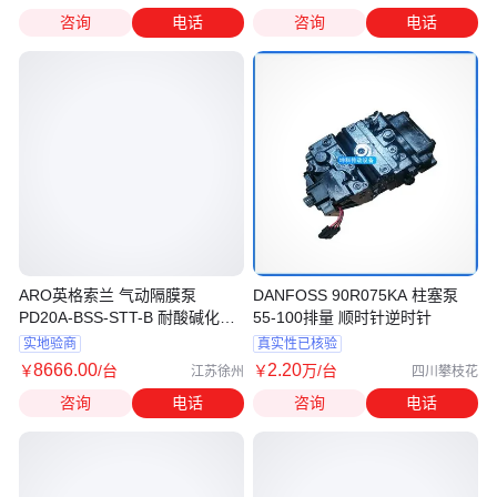
咨询
电话
咨询
电话
ARO英格索兰 气动隔膜泵
DANFOSS 90R075KA 柱塞泵
PD20A-BSS-STT-B 耐酸碱化工
55-100排量 顺时针逆时针
泵 现货库存
实地验商
真实性已核验
8666
.00
2
.20
￥
/台
￥
万
/台
江苏徐州
四川攀枝花
咨询
电话
咨询
电话