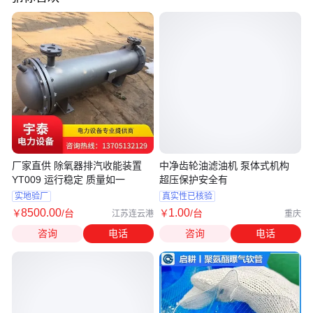
厂家直供 除氧器排汽收能装置
中净齿轮油滤油机 泵体式机构
YT009 运行稳定 质量如一
超压保护安全有
实地验厂
真实性已核验
8500
.00
1
.00
￥
/台
￥
/台
江苏连云港
重庆
咨询
电话
咨询
电话