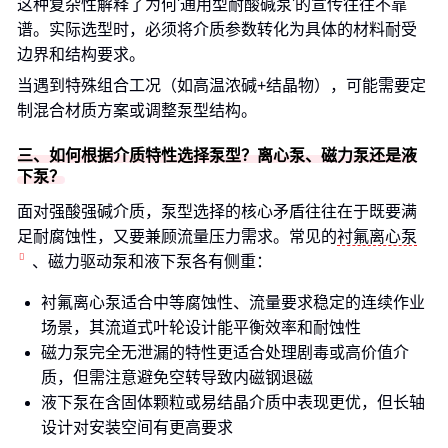
这种复杂性解释了为何'通用型耐酸碱泵'的宣传往往不靠
谱。实际选型时，必须将介质参数转化为具体的材料耐受
边界和结构要求。
当遇到特殊组合工况（如高温浓碱+结晶物），可能需要定
制混合材质方案或调整泵型结构。
三、如何根据介质特性选择泵型？离心泵、磁力泵还是液
下泵？
面对强酸强碱介质，泵型选择的核心矛盾往往在于既要满
足耐腐蚀性，又要兼顾流量压力需求。常见的
衬氟离心泵
、磁力驱动泵和液下泵各有侧重：
衬氟离心泵适合中等腐蚀性、流量要求稳定的连续作业
场景，其流道式叶轮设计能平衡效率和耐蚀性
磁力泵完全无泄漏的特性更适合处理剧毒或高价值介
质，但需注意避免空转导致内磁钢退磁
液下泵在含固体颗粒或易结晶介质中表现更优，但长轴
设计对安装空间有更高要求