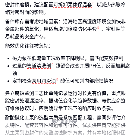
密封件磨损，建议配置
可拆卸泵体保温套
以减少热胀冷
缩对密封面的影响。
备件库存需考虑地域因素：沿海地区高湿度环境会加快非
金属部件的氧化，应适当增加
橡胶防化手套
、密封圈等
易耗品的安全库存。
能效优化往往被忽视：
磁力泵在低流量工况效率下降明显，需匹配变频控制
过量的
管道清洗剂
残留会改变介质PH值，反而加剧腐
蚀
定期检查
泵用润滑油
酸值可预判内部磨损情况
建立腐蚀监测日志比单纯记录运行时长更有价值，重点跟
踪密封处泄漏速率、振动值变化等趋势数据。与供应商签
订维保协议时，应明确异常工况下的响应时效条款。
耐酸碱化工泵的选型本质是系统匹配工程，需同步评估介
展开更多内容

质特性、配套兼容性和运维可行性。优质供应商应能提供
从主泵到密封件的完整腐蚀防护方案，并有本地化服务团