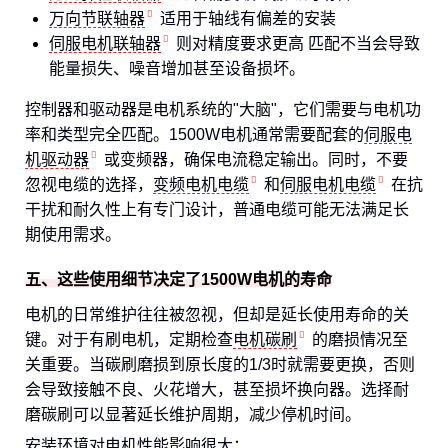
万向节联轴器
适用于轴线有偏差的安装
伺服电机联轴器
则对精度要求更高 匹配不当会导致
能量损失、噪音增加甚至设备损坏。
控制器和驱动器是电机系统的"大脑"，它们需要与电机功
率和类型完全匹配。1500W电机通常需要配套的
伺服电
机驱动器
或变频器，确保电流稳定输出。同时，不要
忽视电缆的选择，
变频电机电缆
和
伺服电机电缆
在抗
干扰和耐久性上有专门设计，普通电缆可能无法满足长
期使用需求。
五、这些使用细节决定了1500W电机的寿命
电机的日常维护往往被忽视，但却是延长使用寿命的关
键。对于有刷电机，定期检查
电机碳刷
的磨损情况至
关重要。当碳刷磨损到原长度的1/3时就需要更换，否则
会导致接触不良、火花增大，甚至损坏换向器。选择耐
磨碳刷可以显著延长维护周期，减少停机时间。
安装环境对电机性能影响很大：