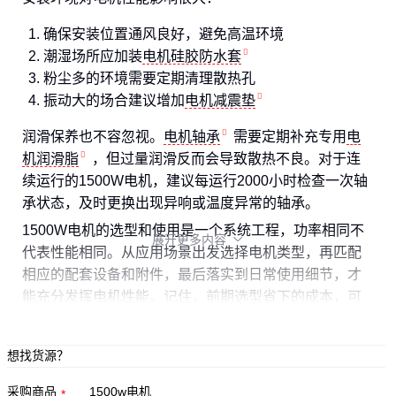
确保安装位置通风良好，避免高温环境
潮湿场所应加装
电机硅胶防水套
粉尘多的环境需要定期清理散热孔
振动大的场合建议增加
电机减震垫
润滑保养也不容忽视。
电机轴承
需要定期补充专用
电
机润滑脂
，但过量润滑反而会导致散热不良。对于连
续运行的1500W电机，建议每运行2000小时检查一次轴
承状态，及时更换出现异响或温度异常的轴承。
1500W电机的选型和使用是一个系统工程，功率相同不
展开更多内容

代表性能相同。从应用场景出发选择电机类型，再匹配
相应的配套设备和附件，最后落实到日常使用细节，才
能充分发挥电机性能。记住，前期选型省下的成本，可
能会在后期维护和使用中加倍付出。
想找货源？
采购商品