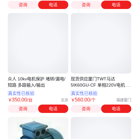
咨询
电话
咨询
电话
众人 10kv电机保护 堵转/漏电/
现货供应厦门TWT马达
短路 多路输入/输出
5IK60GU-CF 单相220V电机 东
炜庭TWT电机
真实性已核验
真实性已核验
350
.00
560
.00
￥
/台
￥
/个
北京
福建厦门
咨询
电话
咨询
电话