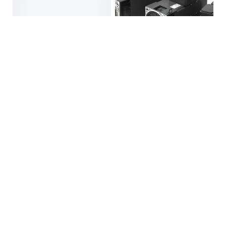
YE3超电机YE2电机YVF2变频
OEMER力矩电机食品行业驱动
调速电机
电机OEMER LTS 160P液冷电
机
真实性已核验
真实性已核验
1780
.00
1
.65
￥
/个
￥
万
山东威海
北京
咨询
电话
咨询
电话