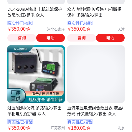
DC4-20mA输出 电机过流保护
众人 堵转/漏电/短路 电机断相
故障/欠压/晃电 众人
保护 多路输入/输出
真实性已核验
真实性已核验
350
.00
350
.00
￥
/台
￥
/台
河北石家庄
天津
咨询
电话
咨询
电话
过压/延时/欠流 多路输入/输出
直流电压电流组合数显表 液晶/
单相电机保护器 众人
数码 开关量输入/输出 众人
真实性已核验
真实性已核验
350
.00
180
.00
￥
/台
￥
/台
江苏苏州
北京