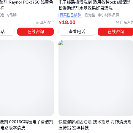
留离子会引发长期可靠性隐患。
 Raynol PC-3750 浅黄色
电子线路板清洗剂 适用各种pcba板清洗
小样
松香助焊剂水基效果好易漂洗
场景三：无铅高温焊锡膏残留
黄色
ty品牌
真实性已核验
低泡型
希尔材料品牌
无铅焊料熔点高、氧化物难除，需要清洗剂具有更强的渗透
18
.00
山东济宁
广东东
￥
和螯合能力。专用无铅助焊剂清洗剂通常添加活性组分，但
电话
在线咨询
查看电话
在线咨询
可能对某些表面涂层有腐蚀风险——务必在小批量试洗后做
绝缘电阻测试。
场景四：精密高频板或混合组装板
缝隙、盲孔多，溶剂型若挥发不彻底会留残液，水基型若干
燥不彻底会留水膜。推荐先蒸汽清洗再真空干燥，或选择可
快速挥发的环保清洗剂。
⚠️
选型列表不是万能解药，必须根据实际板材、焊料、清洗设
备做样品验证。
建议与供应商索要测试板，在同等工艺条件下
对比清洗后绝缘电阻和表面离子污染度。
洗剂 02016C精密电子清洁剂
快速溶解顽固油渍 技术指导 灯饰清洗剂
 电路版本清洗
压铸铝 宏坤科技
四、清洗后的漂洗和干燥同样关键