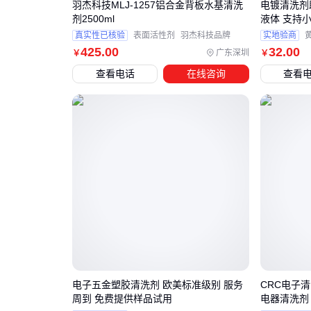
羽杰科技MLJ-1257铝合金背板水基清洗
电镀清洗剂助剂
剂2500ml
液体 支持
真实性已核验
表面活性剂
羽杰科技品牌
实地验商
425
.00
32
.00
广东深圳
￥
￥
查看电话
在线咨询
查看
电子五金塑胶清洗剂 欧美标准级别 服务
CRC电子清
周到 免费提供样品试用
电器清洗剂