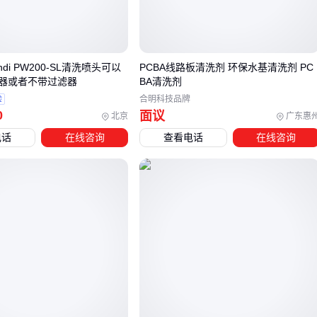
水中。
螯合与中和
：针对离子型残留（如焊剂中的卤素），通过酸
碱中和或螯合反应将其脱除。
ndi PW200-SL清洗喷头可以
PCBA线路板清洗剂 环保水基清洗剂 PC
器或者不带过滤器
BA清洗剂
按介质分，主流三类：
验
合明科技品牌
0
面议
北京
广东惠
溶剂型
：挥发快、不导电，适合蒸汽或超声波密闭清洗，但
电话
在线咨询
查看电话
在线咨询
VOC排放风险高。
水基型
：环保、安全，但需要配套去离子水漂洗和干燥，否
则水渍反而引入新污染。
半水基型
：介于两者之间，兼顾溶解力与安全性。
常见误区是“水基一定比溶剂环保”——实际上，水基清洗产生
废水处理成本更高，且对精密元器件（如线圈、传感器）的渗
透深度要求更高。真正的环保清洗剂需要从全生命周期评估，
而不仅看成分标签。
💡
不是越贵越好，也不是水基就一定优于溶剂，关键看污染物