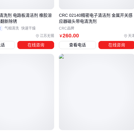
类型和工艺适配度。
清洗剂 电路板清洁剂 橡胶溶
CRC 02140精密电子清洁剂 金属开关感
备翻新除锈
应器磁头带电清洗剂
三、根据污染物类型和工艺要求选择最合适的清洗剂
验
气相清洗
快速干燥
CRC品牌
选型前，先摸清三个关键问题：
污染物是什么？清洗工艺是什
260
.00
江苏无锡
天
￥
么？材质耐受性如何？
以下分场景给出建议：
电话
在线咨询
查看电话
在线咨询
场景一：松香/树脂类助焊剂残留
传统做法用溶剂型清洗剂（如碳氢类）在超声波或蒸汽脱脂
设备中清洗，溶解力强、干燥快。如果产线有VOC限制，可
考虑环保溶剂型替代方案，但需验证对敏感塑料（如PBT、
PC）的相容性。
场景二：水溶性焊接残留 + 手汗/油污
这类离子污染物必须靠水基清洗剂 + 去离子水漂洗。选用低
表面张力、低泡型配方，配合超声波或喷淋工艺。注意漂洗
环节要确保电导率降至标准以下（通常≤5µS/cm），否则残