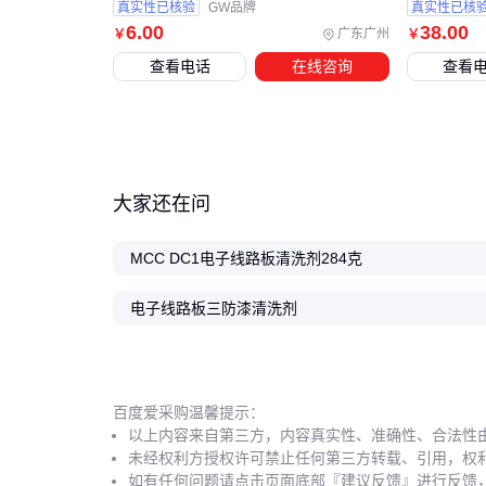
真实性已核验
GW品牌
真实性已核
6
.00
38
.00
广东广州
￥
￥
查看电话
在线咨询
查看
大家还在问
MCC DC1电子线路板清洗剂284克
电子线路板三防漆清洗剂
百度爱采购温馨提示：
以上内容来自第三方，内容真实性、准确性、合法性
未经权利方授权许可禁止任何第三方转载、引用，权
如有任何问题请点击页面底部『建议反馈』进行反馈