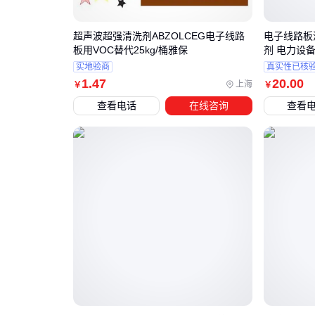
超声波超强清洗剂ABZOLCEG电子线路
电子线路板
板用VOC替代25kg/桶雅保
剂 电力设
实地验商
真实性已核
1
.47
20
.00
上海
￥
￥
查看电话
在线咨询
查看