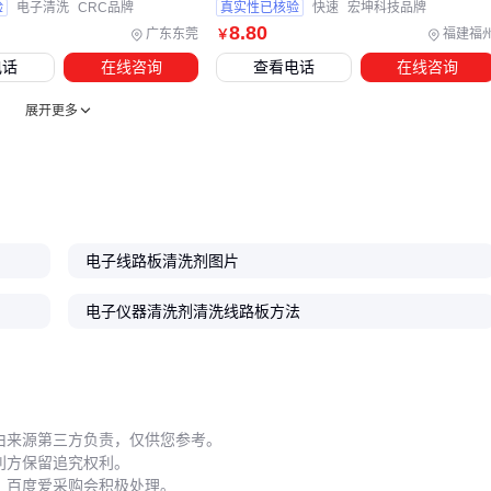
验
电子清洗
CRC品牌
真实性已核验
快速
宏坤科技品牌
很多工厂买回清洗剂，只关心清洗段效果，忽略了后处理——
8
.80
广东东莞
福建福
￥
这才是短路故障的真正来源。洗完不等于完事：
电话
在线咨询
查看电话
在线咨询
漂洗
：水基清洗后必须用去离子水（电导率≤1µS/cm）漂
展开更多
洗，去除残留的活性物质和表面活性剂。如果使用自来水，
钙镁离子会形成白斑或导电膜。
干燥
：残留水分会瞬间降低绝缘电阻。推荐热风循环烘干或
真空干燥，温度控制在60-80°C，避免塑料件变形。对于盲
电子线路板清洗剂图片
孔、元件底部等死角，可配合超声波清洗机加速水膜剥离，
再用清洗篮分层承装，保证气流穿透。
电子仪器清洗剂清洗线路板方法
配套工具
：精密清洗需要专用清洗篮，避免板与板之间贴附
导致清洗盲区。不锈钢材质、网孔尺寸依据板厚和元件高度
定制。
由来源第三方负责，仅供您参考。
利方保留追究权利。
💡
漂洗和干燥是清洗工艺的“最后三公里”，省掉任何一步都有
，百度爱采购会积极处理。