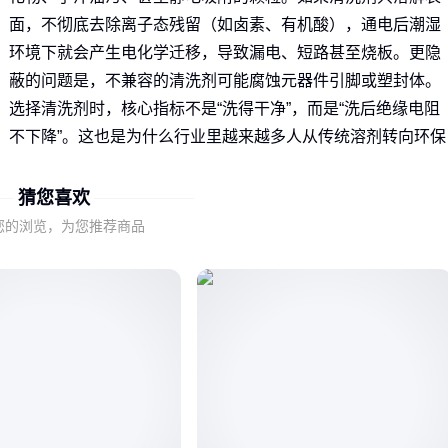
面，不彻底去除离子态残留（如卤素、有机酸），通电后潮湿
环境下就会产生电化学迁移，导致漏电、短路甚至烧板。更隐
蔽的问题是，不兼容的清洗剂可能腐蚀元器件引脚或塑封体。
选择清洗剂时，核心指标不是“洗得干净”，而是“洗后绝缘电阻
不下降”。这也是为什么行业里越来越多人从传统溶剂转向环保
型配方的根本原因。
猜您喜欢
✅
选错清洗剂，损失的不只是清洗成本，而是整批线路板的可
您的浏览，为您推荐商品
靠性。
二、电子线路板清洗剂的化学原理与主要分类
了解清洗剂的“祛污逻辑”，才能避免踩坑。清洗过程本质是三
作用叠加：
溶解
：有机溶剂（如碳氢类）直接溶解松香、油脂等非极性
污染物。
乳化/分散
：表面活性剂将水不溶物包裹成微小液滴，分散到