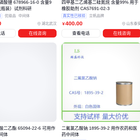
锂 678966-16-0 含量9
四甲基二乙烯基二硅氮烷 含量99% 用于
四、如何构建耐氟腐蚀的二氟二氧化钼反应系统？
0克瓶装）试剂科研
橡胶助剂 CAS7691-02-3
验
优级品
中间体
真实性已核验
立帆品牌
采购二氟二氧化钼后，配套设备的耐腐蚀性能往往成为被忽视
0
400
.00
湖北武汉
山东泰
￥
的关键点。氟化物的强腐蚀性会加速普通
不锈钢反应釜
的损
电话
在线咨询
查看电话
在线咨询
耗，导致密封失效和催化剂污染。
构建完整防护体系需要重点关注三个层面：
反应容器材质：优先选择内衬特氟龙或搪瓷的
反应釜
，避
免金属部件直接接触氟化物
气体保护系统：配套
惰性气体钢瓶
用于反应前置换空气，
防止催化剂氧化失活
密封等级：采用氟橡胶密封圈和双端面机械密封，减少氟化
氢气体泄漏风险
操作人员的防护同样不可忽视。
氢氟酸防护服
应具备全身覆
盖和耐化学渗透特性，配合
防毒面具
形成完整防护链。这类
乙酯 65094-22-6 可用作
二氟氯乙酸钠 1895-39-2 用作农药和医
间体
药中间体
配套投入虽增加初期成本，但能显著降低长期维护压力。