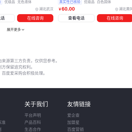
验
优级品
无色液体
真实性已核验
优级品
白色固体
60
.00
湖北武汉
湖北黄
￥
五、二氟二氧化钼活化处理的三个关键细节
电话
在线咨询
查看电话
在线咨询
新采购的二氟二氧化钼催化剂通常需要活化处理才能达到最佳
活性。不同于普通钼化合物，其氟-氧键的特殊结构要求更精确
展开更多
的还原条件：
预处理温度需控制在特定区间，过高会导致氟流失
还原气体流速应缓慢递增，避免局部过热
由来源第三方负责，仅供您参考。
利方保留追究权利。
活化后需用惰性气体保护降至室温，防止表面氧化
，百度爱采购会积极处理。
日常使用中，催化剂的再生周期比参数表标注的更短。实际工
况下的积碳和氟流失会改变孔隙结构，建议通过
催化剂元素检
测仪
定期监测钼氟比。当活性下降明显时，采用阶梯式升温
则
关于我们
友情链接
再生比直接高温处理更有效。
平台声明
爱企查
存储环节常被忽视的细节是包装密封性。真空包装配合
干燥剂
标准
产品百科
加盟星
只能短期保存，长期存放建议充入惰性气体并定期检测钢瓶
则
生态合作
百度营销