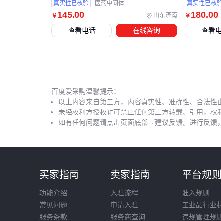
真实性已核验
医药中间体
真实性已核
145
.00
180
.00
山东济南
￥
￥
查看电话
在线咨询
查看
百度爱采购温馨提示：
以上内容来自第三方，内容真实性、准确性、合法性
未经权利方授权许可禁止任何第三方转载、引用，权
如有任何问题请点击页面底部『建议反馈』进行反馈
买家指南
卖家指南
平台规
功能介绍
入驻流程
准入规则
常见问题
申请入驻
工业品行业
服务条款
服务商查询
违规管理规