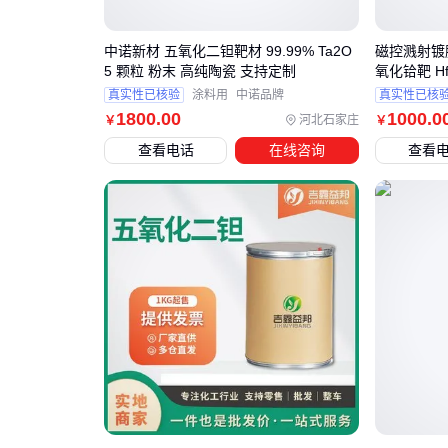
中诺新材 五氧化二钽靶材 99.99% Ta2O
磁控溅射镀
5 颗粒 粉末 高纯陶瓷 支持定制
氧化铪靶 H
真实性已核验
涂料用
中诺品牌
真实性已核
1800
.00
1000
.0
河北石家庄
￥
￥
查看电话
在线咨询
查看