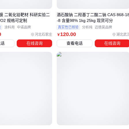
反应介质：含水体系需避开易水解的二氟化钼衍生物
反应类型：氧化反应侧重钼的高价态形式，氟化反应则需控
膜 二氧化铪靶材 科研实验二
酒石酸钠 二羟基丁二酸二钠 CAS 868-1
fO2 规格可定制
-8 含量98% 1kg 25kg 现货可分
制氟释放速率
验
涂料用
中诺品牌
真实性已核验
分析纯
迈徳昊品牌
0
120
.00
对于需要强氟化能力的场景，六价态的氟化钼（如六氟化钼）
河北石家庄
湖北武
￥
虽活性更高，但存在设备腐蚀风险；而四价态的二氟二氧化钼
电话
在线咨询
查看电话
在线咨询
在温和氟化反应中往往表现出更好的经济性与安全性平衡。
当反应体系含敏感有机组分时，二氟化钼的还原性可能干扰主
反应进程，此时二氟二氧化钼的混合价态特性反而能维持反应
选择性。这类场景下还需特别注意催化剂的预处理方式，避免
残留氟离子影响产物纯度。
最终选型需建立在实际小试数据基础上，建议先通过微型反应
器验证不同
钼化合物
的转化效率与副产物谱，再结合设备耐
腐蚀等级进行综合决策。这为后续反应器材质选择提供了明确
的技术边界。