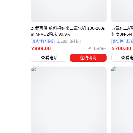
宏武直供 单斜相纳米二氧化钒 100-200n
五氧化二钽靶
m M-VO2粉末 99.9%
纯度3N-6
真实性已核验
工业级
涂料用
真实性已核
999
.00
700
.00
江苏徐州
￥
￥
查看电话
在线咨询
查看