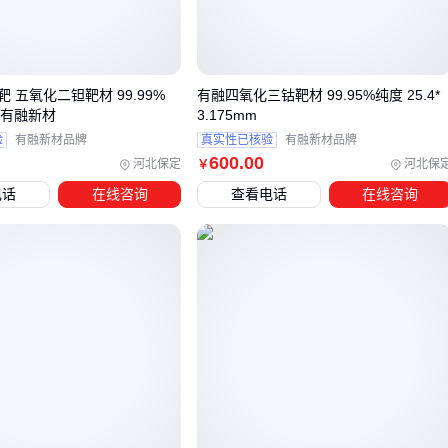
实际选型时需要特别关注：
合成工艺是否保证分子级均匀性
热处理过程是否破坏配位结构
 五氧化二钽靶材 99.99%
有融四氧化三钴靶材 99.95%纯度 25.4*
N 有融新材
3.175mm
储存条件是否导致表面氟流失
验
有融新材品牌
真实性已核验
有融新材品牌
600
.00
这些无法通过简单参数表体现的特性，需要通过供应商提供详
河北保定
河北保
￥
细的谱图数据或小试验证来确认，为后续反应体系适配性分析
电话
在线咨询
查看电话
在线咨询
奠定基础。
三、如何根据反应体系特性匹配二氟二氧化钼？
选择二氟二氧化钼时，仅对比纯度、粒径等基础参数容易陷入
选型误区。其催化活性实际取决于氧化态与氟化程度的协同效
应，需结合具体反应体系的三维特征进行匹配：
温度区间：高温环境需优先考虑热稳定性更高的
氟化钼
变
体