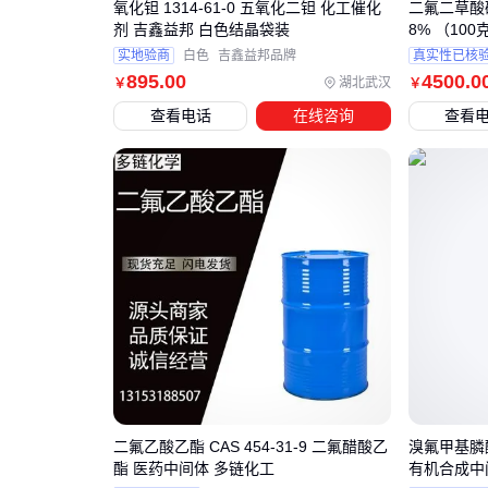
氧化钽 1314-61-0 五氧化二钽 化工催化
二氟二草酸磷酸
剂 吉鑫益邦 白色结晶袋装
8% （10
实地验商
白色
吉鑫益邦品牌
真实性已核
895
.00
4500
.0
湖北武汉
￥
￥
查看电话
在线咨询
查看
二氟乙酸乙酯 CAS 454-31-9 二氟醋酸乙
溴氟甲基膦酸二
酯 医药中间体 多链化工
有机合成中