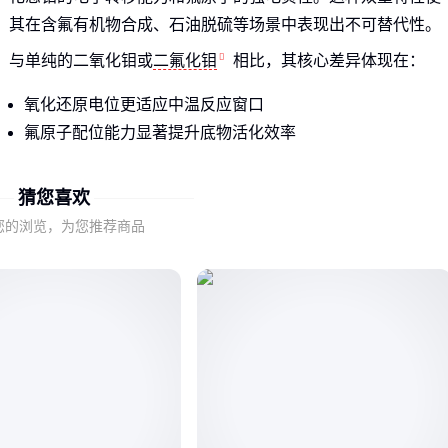
其在含氟有机物合成、石油脱硫等场景中表现出不可替代性。
与单纯的二氧化钼或
二氟化钼
相比，其核心差异体现在：
氧化还原电位更适应中温反应窗口
氟原子配位能力显著提升底物活化效率
晶体结构稳定性优于单一化合物
猜您喜欢
这些特性参数虽常列于产品说明，但实际催化效果还受粒径分
您的浏览，为您推荐商品
布、比表面积等未标注参数影响，这正是下阶段需要重点对比
的维度。
二、为什么相同纯度等级催化效果可能差数倍？
分子层面的氟-氧配比平衡是影响催化活性的隐形因素。理想的
二氟二氧化钼应保持氟原子与氧原子的特定空间排布，这种微
观结构差异在常规化学分析中难以检测，却直接决定活性位点
数量。