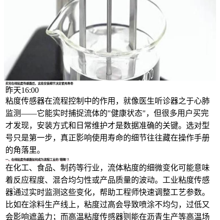
1/4
买完在线粘度传感器后，这些安装细节决定使用寿命
昨天16:00
粘度传感器在流程控制中的作用，就像医生听诊器之于心肺
监测——它能实时捕捉流体的"健康状态"，但很多用户买完
才发现，安装方式和日常维护才是数据准确的关键。选对型
号只是第一步，真正影响使用寿命的细节往往藏在操作手册
的角落里。
一、在线粘度传感器如何成为流程工业的"眼睛"？
在化工、食品、制药等行业，流体粘度的细微变化可能意味
着反应程度、混合均匀性或产品质量的波动。
工业粘度传感
器
通过实时监测这些变化，帮助工程师快速调整工艺参数。
比如在涂料生产线上，粘度过高会导致喷涂不均匀，过低又
会影响遮盖力；而
高温粘度传感器
则能在沥青生产等高温场