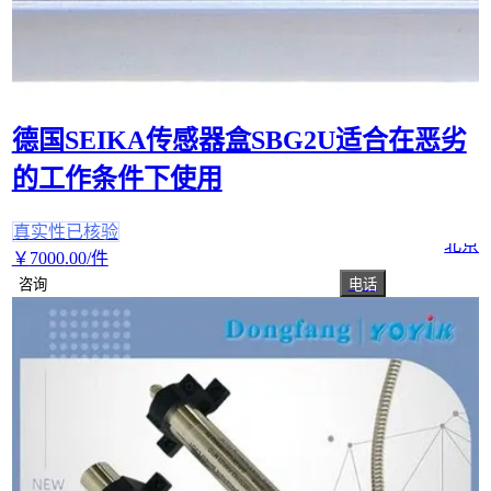
德国SEIKA传感器盒SBG2U适合在恶劣
的工作条件下使用
真实性已核验
北京
￥
7000
.00
/件
咨询
电话