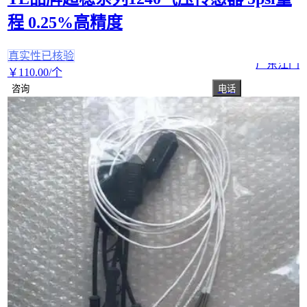
程 0.25%高精度
真实性已核验
广东江门
￥
110
.00
/个
咨询
电话