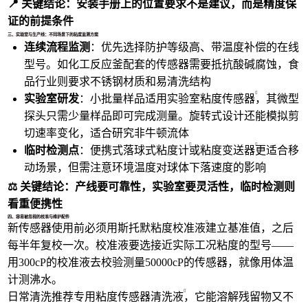
📍 关键结论：安装手册上的位置要求不是建议，而是精度保
证的前提条件
三、实验室与生产线：不同场景下的粘度监测方案
连续流程监测
：优先选择防护等级高、带温度补偿的在线
型号。如化工反应釜配套的传感器需要抵抗酸碱腐蚀，食
品行业则要求不锈钢材质和易清洗结构
实验室研发
：小批量样品适用
实验室粘度传感器
，其微型
探头只需少量样品即可完成测量。旋转式设计还能模拟剪
切速率变化，适合研究非牛顿流体
临时检测点
：便携式
落球式粘度计
或
粘度变送器
更适合移
动场景，但需注意环境温度对球体下落速度的影响
⚖️ 关键结论：产线要可靠性，实验室要灵活性，临时检测则
看重便携性
四、容易被忽视的校准与维护配件
新传感器使用前必须用
斯托默粘度校准液
建立基准值，之后
每半年复校一次。校准液要选接近实际工况粘度的型号——
用300cP的校准液去校验测量50000cP的传感器，就像用体温
计测沸水。
日常清洗推荐专用
粘度传感器清洗液
，它能溶解残留物又不