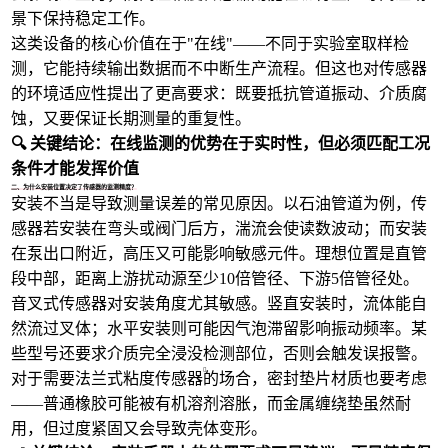
景下保持稳定工作。
这类设备的核心价值在于"在线"——不同于实验室取样检
测，它能持续输出数据而不中断生产流程。但这也对传感器
的环境适应性提出了更高要求：既要抵抗管道振动、介质腐
蚀，又要保证长期测量的重复性。
🔍 关键结论：在线监测的优势在于实时性，但必须匹配工况
条件才能发挥价值
二、为什么安装位置决定了传感器的监测精度？
安装不当是导致测量误差的常见原因。以石油管道为例，传
感器若安装在弯头或阀门后方，湍流会使读数波动；而安装
在泵出口附近，高压又可能影响敏感元件。理想位置是直管
段中部，距离上游扰动源至少10倍管径、下游5倍管径处。
音叉式传感器对安装角度尤其敏感。竖直安装时，流体能自
然流过叉体；水平安装则可能因气泡滞留影响振动频率。某
些型号还要求介质完全浸没检测部位，否则会触发误报警。
对于需要
法兰式粘度传感器
的场合，密封垫片材质也要考虑
——普通橡胶可能被有机溶剂溶胀，而金属缠绕垫虽然耐
用，但过度紧固又会导致壳体变形。