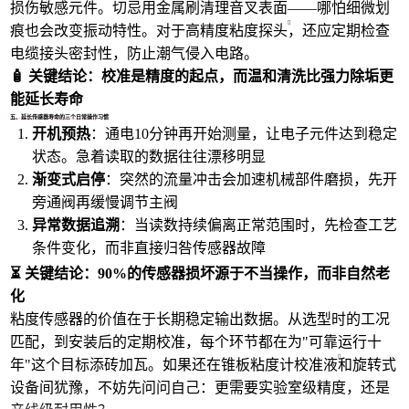
损伤敏感元件。切忌用金属刷清理音叉表面——哪怕细微划
痕也会改变振动特性。对于
高精度粘度探头
，还应定期检查
电缆接头密封性，防止潮气侵入电路。
🧴 关键结论：校准是精度的起点，而温和清洗比强力除垢更
能延长寿命
五、延长传感器寿命的三个日常操作习惯
开机预热
：通电10分钟再开始测量，让电子元件达到稳定
状态。急着读取的数据往往漂移明显
渐变式启停
：突然的流量冲击会加速机械部件磨损，先开
旁通阀再缓慢调节主阀
异常数据追溯
：当读数持续偏离正常范围时，先检查工艺
条件变化，而非直接归咎传感器故障
⏳ 关键结论：90%的传感器损坏源于不当操作，而非自然老
化
粘度传感器的价值在于长期稳定输出数据。从选型时的工况
匹配，到安装后的定期校准，每个环节都在为"可靠运行十
年"这个目标添砖加瓦。如果还在
锥板粘度计校准液
和旋转式
设备间犹豫，不妨先问问自己：更需要实验室级精度，还是