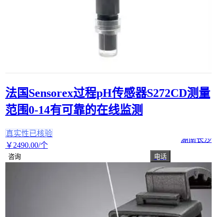
法国Sensorex过程pH传感器S272CD测量
范围0-14有可靠的在线监测
真实性已核验
湖南长沙
￥
2490
.00
/个
咨询
电话