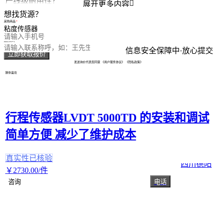
产线级耐用性？

展开更多内容
想找货源？
采购商品
您的电话
您的称呼
信息安全保障中·放心提交
立即获取报价
发送询价代表您同意
《用户服务协议》
《隐私政策》
猜你喜欢
行程传感器LVDT 5000TD 的安装和调试
简单方便 减少了维护成本
真实性已核验
四川德阳
￥
2730
.00
/件
咨询
电话