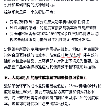
设计和基础结构的抗冲刷能力。
控制系统是另一个关键协同点：
变桨控制系统
需要适应大功率机组的惯性特征
风速风向传感器
的精度直接影响功率调节响应速度
变压器容量需预留10%-15%的冗余以应对电网波动 忽
视这些配套限制可能导致主机性能无法充分发挥。
定期维护所需的专用耗材也需提前规划。例如叶片表面污
染物会显著降低气动效率，航空级
叶片清洁剂
能有效清
除积冰和盐雾结晶，其环保配方对海上环境尤为重要。这
类配套产品的选择标准应与其使用频率和环境影响挂钩。
五、大功率机组的隐性成本藏在哪些操作细节里？
运输吊装环节的成本差异容易被低估。26mw机组的叶片长
度通常超过80米，需要专项运输方案审批和特殊路段护
送。海上安装还需考虑潮汐窗口期和重型浮吊船的调度成
本，这些都可能使项目总支出超出预期。