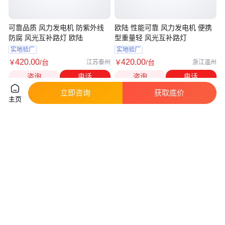
可靠品质 风力发电机 防紫外线
欧陆 性能可靠 风力发电机 便携
防腐 风光互补路灯 欧陆
型重量轻 风光互补路灯
实地验厂
实地验厂
420
.00
420
.00
￥
/台
￥
/台
江苏泰州
浙江温州
咨询
电话
咨询
电话
立即咨询
获取底价
主页
欧陆 值得信赖 风力发电机 便携
1000KW柴油发电机 组户外应急
型重量轻 风光互补路灯
电源 玉柴发电设备
实地验厂
真实性已核验