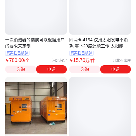
一次消谐器的选购可以根据用户
四两dt-4154 仅用太阳发电不消
的要求来定制
耗 零下20度还能工作 太阳能发
热
真实性已核验
真实性已核验
780
.00
15
.70
￥
/个
￥
万
/件
河北保定
河北石家庄
咨询
电话
咨询
电话