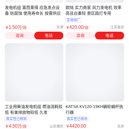
发电机组 富而莱得 应急发点设
欧陆 实力商家 风力发电机 效率
备 防腐蚀 使用寿命长 按需供应
高且白重轻 景区路灯专用
实地验厂
1
.50
420
.00
￥
万
/台
￥
/台
天津
江苏南京
咨询
电话
咨询
电话
工业用柴油发电机组 燃油消耗较
KATSA KV120-19KH蜗轮蜗杆执
低 有害排放物较低 久发
行器
真实性已核验
真实性已核验
4
.50
4420
.00
￥
万
/台
￥
山东潍坊
北京