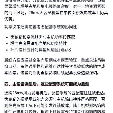
值得注意的是，分机组方案虽能降低单点故障风险，但会
显著增加塔基占地和集电线路复杂度。对于土地资源紧张
的海上风场，26mw大容量机型在单位面积发电效率上仍具
优势。
功率决策还需前置考虑配套系统的协同性：
齿轮箱和变流器需与主机功率段匹配
塔筒高度需适配当地风切变特性
叶片设计应针对典型风速区间优化
最终方案应通过全生命周期成本模型验证，重点关注吊装
窗口期、备件通用性和运维可达性等容易被低估的隐性成
本因素。这些判断将直接影响后续配套设备选型逻辑。
四、主设备选型后，这些配套系统可能成为瓶颈
选购26mw风力发电机后，配套系统的匹配度往往被低估。
齿轮箱的扭矩承载能力必须与主机输出特性严格匹配，否
则在高负载工况下可能引发连锁故障。陆上机型对塔筒的
刚性要求相对较低，但海上环境需要特别关注塔筒的防腐