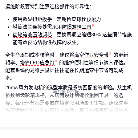
运维阶段要特别注意连接部件的可靠性：
使用
数显扭矩扳手
定期检查螺栓预紧力
塔筒法兰连接处需采用
防爆螺栓工具
齿轮箱液压站滤芯
更换周期应缩短30% 这些细节措施
能有效预防结构性故障的发生。
全生命周期成本核算时，建议将
高空作业安全带
的更新
频率、
塔筒LED应急灯
的维护便利性等细节纳入评估。
配套系统的易维护设计往往能在长期运营中节省可观成
本。
26mw风力发电机的选型本质是系统匹配度的考验。从主机
展开更多内容

参数到齿轮箱规格，从塔筒设计到
螺栓紧固工具
的选
择，每个环节都需要放在特定应用场景下审视。建议先明
确环境载荷特征和电网接入条件，再反向推导配套系统的
协同要求，最终形成闭环决策链条。