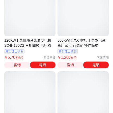
120KW上柴低噪音柴油发电机
500KW柴油发电机 玉柴发电设
SC4H180D2 三相四线 电压稳
备厂家 运行稳定 操作简单
真实性已核验
真实性已核验
5
.70
1
.20
￥
万
/台
￥
万
/台
浙江宁波
河南信阳
咨询
电话
咨询
电话