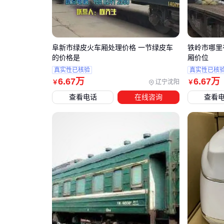
阜新市绿皮火车厢处理价格 一节绿皮车
铁岭市哪里
的价格是
厢价位
真实性已核验
真实性已核
6
.67
万
6
.67
万
辽宁沈阳
￥
￥
查看电话
在线咨询
查看