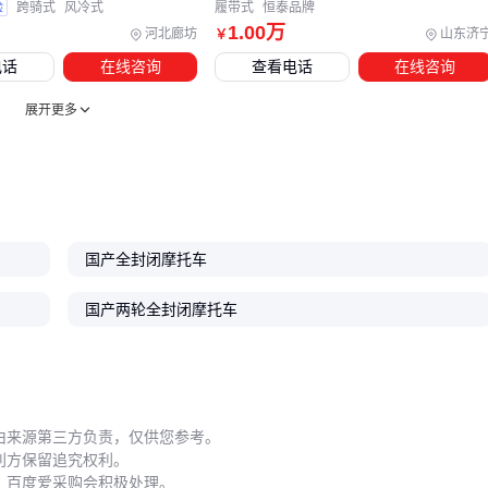
验
跨骑式
风冷式
履带式
恒泰品牌
1
.00
万
河北廊坊
山东济
￥
电话
在线咨询
查看电话
在线咨询
展开更多
国产全封闭摩托车
国产两轮全封闭摩托车
由来源第三方负责，仅供您参考。
利方保留追究权利。
，百度爱采购会积极处理。