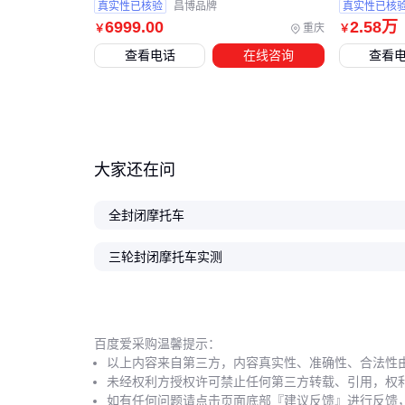
真实性已核验
昌博品牌
真实性已核
6999
.00
2
.58
万
重庆
￥
￥
查看电话
在线咨询
查看
大家还在问
全封闭摩托车
三轮封闭摩托车实测
百度爱采购温馨提示：
以上内容来自第三方，内容真实性、准确性、合法性
未经权利方授权许可禁止任何第三方转载、引用，权
如有任何问题请点击页面底部『建议反馈』进行反馈