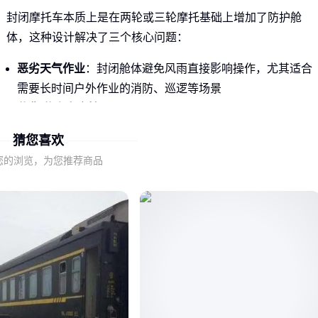
封闭摩托车本质上是在两轮或三轮摩托基础上增加了防护舱
体，这种设计解决了三个核心问题：
恶劣天气作业
：封闭舱体避免风雨直接影响操作，尤其适合
需要长时间户外作业的消防、巡逻等场景
载货/载人安全性
：相比开放式摩托车，封闭结构能保护运输
中的物品或乘员，减少跌落风险
猜您喜欢
设备集成需求
：消防水罐、应急工具等设备需要固定空间，
您的浏览，为您推荐商品
封闭舱体更便于功能扩展
不过这类车型在国内仍属细分领域，主要因为大多数日常通勤
场景中，普通摩托车或微型电动汽车已能满足需求。真正需要
封闭设计的，往往是专业度较高的垂直场景。
二、封闭摩托车的核心优势与潜在局限
从实际使用反馈来看，封闭摩托车的价值集中体现在：