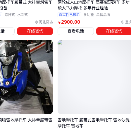
雪地摩托车履带式 大排量滑雪车
两轮成人山地摩托车 高赛越野跑车 多功
舒适性配件
：如
摩托车座椅套
和防滑脚踏垫能提升长时间
设备
能大马力摩托 多年行业经验
驾驶体验
验
跨骑式
水冷式
真实性已核验
多功能
昌博品牌
2900
.00
河北廊坊
重
￥
五、使用封闭摩托车时，哪些细节容易被忽略？
电话
在线咨询
查看电话
在线咨询
实际使用中这些小问题可能影响效率：
舱门密封性
：定期检查
摩托车车门
铰链和橡胶条，避免雨
天漏水
电力系统负载
：加装设备较多时需匹配更高容量的
摩托车电
池
轮胎选择
：封闭车身增重后，
摩托车轮胎
的承重指数需要
相应提高
封闭摩托车是否适合你，最终取决于场景的垂直程度。如果是
常规通勤，普通摩托车可能更经济；但面对专业作业需求，封
c电喷雪地摩托车 大排量履带雪
雪地摩托车 履带式雪地摩托车 雪地沙滩
闭设计带来的防护性和扩展性往往能显著提升效率。建议优先
板
摩托车 雪地车
考虑载重能力、舱体密封性和设备兼容性这三个维度。