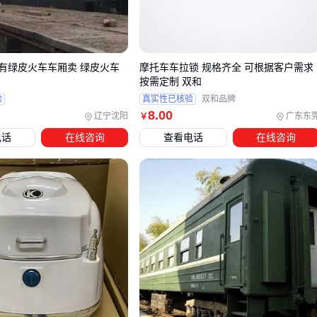
全天候适应性
：农用运输时能保护谷物免受雨水淋湿，消防
巡逻时可确保设备干燥
多功能扩展
：部分型号支持加装喷雾装置、警灯等专业设备
有绿皮火车车厢卖 绿皮火车
摩托车车拉锁 规格齐全 可根据客户需求
操作舒适性
：冬季作业时封闭舱体的保温效果明显
按需定制 双和
验
真实性已核验
双和品牌
但也要注意其局限性：
8
.00
辽宁沈阳
广东东
￥
通过性降低
：加装舱体后车身变宽，狭窄山路或田间小道通
电话
在线咨询
查看电话
在线咨询
过性受影响
维护复杂度
：舱体铰链、密封条等部件需要定期检查，避免
漏水或异响
这类车型中，
燃油封闭摩托车
适合需要长距离移动的场景，
而
电动封闭摩托车
在短途定点作业中更有成本优势。
三、如何根据需求选择最合适的封闭摩托车类型？
选型的关键是明确核心用途，常见分流方案包括：