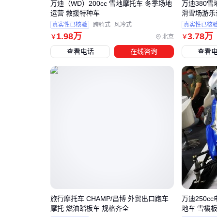
万迪（WD）200cc 雪地摩托车 冬季场地
万迪380
运营 救援特种车
滑雪场游乐
真实性已核验
跨骑式
风冷式
真实性已核
1
.98
万
3
.78
万
北京
￥
￥
查看电话
在线咨询
查看
旅行摩托车 CHAMP/昌博 外贸出口跑车
万迪250c
摩托 燃油踏板车 规格齐全
地车 雪橇