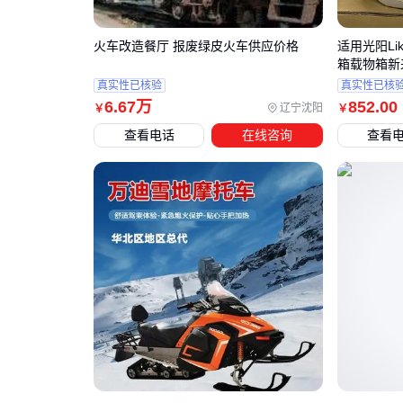
火车改造餐厅 报废绿皮火车供应价格
适用光阳Li
箱载物箱新来客
真实性已核验
真实性已核
6
.67
万
852
.00
辽宁沈阳
￥
￥
查看电话
在线咨询
查看