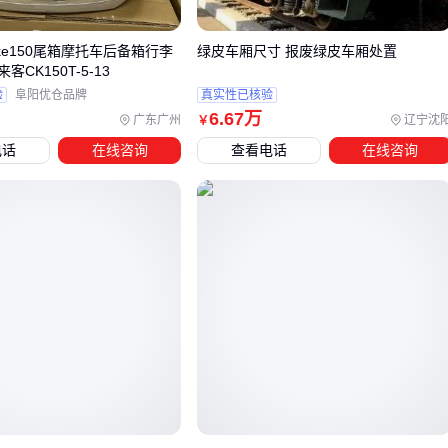
载人运输型
：侧重乘坐舒适性，座位数、腿部空间和减震性
ke150尾箱摩托车后备箱行李
绿皮车厢尺寸 报废绿皮车厢处置
能是重点
CK150T-5-13
设备作业型
：如消防洒水车需考虑载重、设备安装接口和水
验
阜阳优仓品牌
真实性已核验
6
.67
万
罐容量
广东广州
辽宁沈
￥
巡逻执勤型
：要求机动性好，通常选择轴距较短的四轮设计
电话
在线咨询
查看电话
在线咨询
如果载货需求大于载人，也可以考虑
三轮封闭摩托车
与
微型
电动汽车
的混合方案。
四、购买封闭摩托车后，还需要哪些配套设备？
封闭设计带来了新需求，这些配套值得提前规划：
防护升级
：
摩托车挡风玻璃
的透光率和弧度影响视野，钢
化材质更耐冲击
环境适配
：多雨地区建议加装
摩托车雨棚
，避免舱门缝隙
渗水