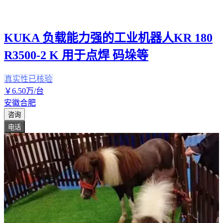
KUKA 负载能力强的工业机器人KR 180
R3500-2 K 用于点焊 码垛等
真实性已核验
￥
6
.50
万
/台
安徽合肥
咨询
电话