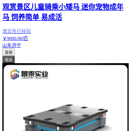
观赏景区儿童骑乘小矮马 迷你宠物成年
马 饲养简单 易成活
真实性已核验
￥
9000
.00
/匹
山东济宁
咨询
电话