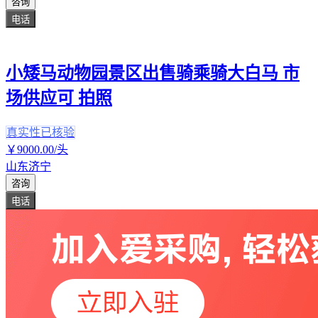
咨询
电话
小矮马动物园景区出售骑乘骑大白马 市
场供应可 拍照
真实性已核验
￥
9000
.00
/头
山东济宁
咨询
电话