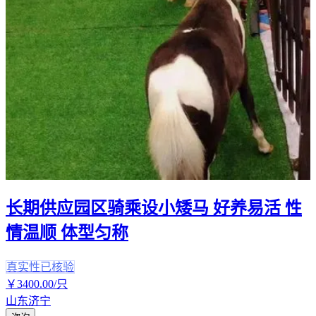
长期供应园区骑乘设小矮马 好养易活 性
情温顺 体型匀称
真实性已核验
￥
3400
.00
/只
山东济宁