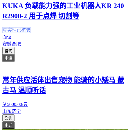
KUKA 负载能力强的工业机器人KR 240
R2900-2 用于点焊 切割等
真实性已核验
面议
安徽合肥
咨询
电话
常年供应活体出售宠物 能骑的小矮马 蒙
古马 温顺听话
￥
5000
.00
/只
山东济宁
咨询
电话