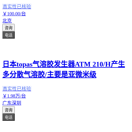
真实性已核验
￥
100
.00
/台
北京
咨询
电话
日本topas气溶胶发生器ATM 210/H产生
多分散气溶胶/主要是亚微米级
真实性已核验
￥
1
.98
万
/台
广东深圳
咨询
电话