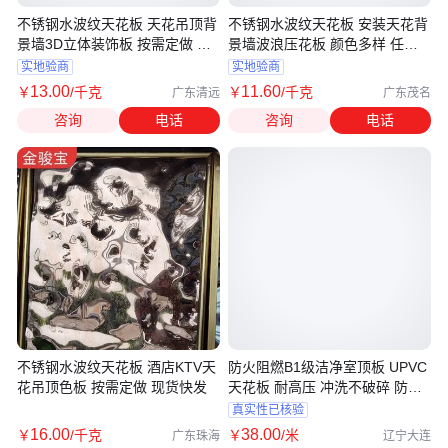
不锈钢水波纹天花板 天花吊顶背
不锈钢水波纹天花板 安装天花背
景墙3D立体装饰板 按需定做 现
景墙波浪压花板 颜色多样 任意
货快发
加工
实地验商
实地验商
13
.00
11
.60
￥
/千克
￥
/千克
广东清远
广东茂名
咨询
电话
咨询
电话
不锈钢水波纹天花板 酒店KTV天
防火阻燃B1级洁净室顶板 UPVC
花吊顶色板 按需定做 现货快发
天花板 耐高压 冲洗不破碎 防水
不生锈
真实性已核验
16
.00
38
.00
￥
/千克
￥
/米
广东珠海
辽宁大连