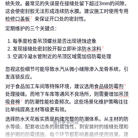
统失效。最常见的失误是在接缝处留下超过3mm的间隙，
这会使密封胶无法形成连续防水膜。建议施工时使用专用
检修口盖板
来保证开口处的密封性。
定期维护的三个关键点：
每季度检查吊顶螺丝是否出现锈蚀迹象
发现接缝处密封胶开裂立即补涂
防水涂料
空调冷凝水管附近的吊顶区域需加倍防霉处理
忽视这些细节可能导致水汽从微小缝隙渗入龙骨系统，引
发连锁反应。
对于食品加工车间等特殊环境，建议选用
食品级防霉剂
处理接缝。而地下车库等通风不良场所，则需要增加
吊顶
吸音棉
的防潮性能检查频次。这些场景化维护策略往往
比单纯提高主材等级更有效。
选择防水天花板实质是构建完整的防潮体系。从主材的防
展开更多内容

水等级、配套收边条的耐腐蚀性，到安装时的接缝处理和
维护期的防霉措施，每个环节都影响着最终使用效果。建