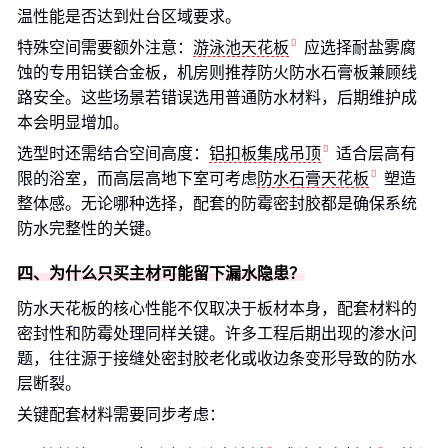
温性能是否达到灶台区域要求。
特殊空间需要额外注意：
游泳池天花板
应选择耐盐雾腐
蚀的专用铝镁合金板，机房则推荐防火防水石膏板兼顾线
路安全。这些场景若错误选用普通防水材料，后期维护成
本会明显增加。
选型时还需结合空间高度：
铝扣板集成吊顶
适合层高有
限的浴室，而高层高地下室可考虑
防水石膏天花板
塑造
整体感。无论哪种选择，配套的防霉密封胶都是确保系统
防水完整性的关键。
四、为什么只买主材可能留下漏水隐患？
防水天花板的核心性能不仅取决于板材本身，配套材料的
密封性和防霉处理同样关键。许多工程后期出现的渗水问
题，往往源于接缝处密封胶老化或收边条变形导致的防水
层断裂。
关键配套材料需要同步考虑：