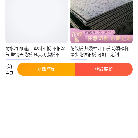
耐水汽 酿造厂 塑料扣板 不怕湿
花纹板 热浸锌开平板 防滑楼梯
气 塑钢天花板 凡美树脂板不生
踏步花纹钢板 可加工定制
锈 非金属
真实性已核验
实地验商
立即咨询
获取底价
38
.00
4
.50
￥
/米
￥
/千克
辽宁大连
四川成都
主页
咨询
电话
咨询
电话