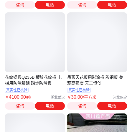
咨询
电话
咨询
电话
花纹钢板Q235B 镀锌花纹板 电
吊顶天花板用彩涂板 彩钢板 美
梯用防滑脚踏 踏步防滑板
观高强度 天工恒创
真实性已核验
真实性已核验
4100
.00
30
.00
￥
/吨
￥
/平方米
湖北武汉
河北保定
咨询
电话
咨询
电话