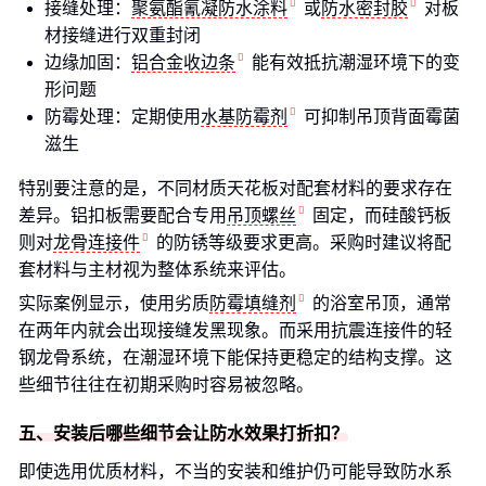
接缝处理：
聚氨酯氰凝防水涂料
或
防水密封胶
对板
材接缝进行双重封闭
边缘加固：
铝合金收边条
能有效抵抗潮湿环境下的变
形问题
防霉处理：定期使用
水基防霉剂
可抑制吊顶背面霉菌
滋生
特别要注意的是，不同材质天花板对配套材料的要求存在
差异。铝扣板需要配合专用
吊顶螺丝
固定，而硅酸钙板
则对
龙骨连接件
的防锈等级要求更高。采购时建议将配
套材料与主材视为整体系统来评估。
实际案例显示，使用劣质
防霉填缝剂
的浴室吊顶，通常
在两年内就会出现接缝发黑现象。而采用抗震连接件的轻
钢龙骨系统，在潮湿环境下能保持更稳定的结构支撑。这
些细节往往在初期采购时容易被忽略。
五、安装后哪些细节会让防水效果打折扣？
即使选用优质材料，不当的安装和维护仍可能导致防水系