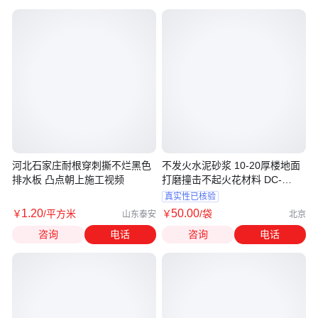
河北石家庄耐根穿刺撕不烂黑色
不发火水泥砂浆 10-20厚楼地面
排水板 凸点朝上施工视频
打磨撞击不起火花材料 DC-
L3052C
真实性已核验
1
.20
50
.00
￥
/平方米
￥
/袋
山东泰安
北京
咨询
电话
咨询
电话