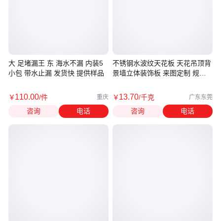
大 足堵漏王 东 海水不漏 内装5
不锈钢水波纹天花板 天花吊顶背
小包 带水止漏 发货快 提供样品
景墙立体装饰板 来图定制 规格
齐全
110
.00
13
.70
￥
/件
￥
/千克
重庆
广东东莞
咨询
电话
咨询
电话