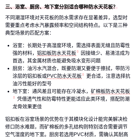
三、浴室、厨房、地下室分别适合哪种防水天花板？
不同潮湿环境对天花板的防水需求存在显著差异，选型时
需要重点考虑水汽暴露频率和空间结构特点。以下是三种
典型场景的匹配方案：
浴室：长期处于高湿度环境，需选择表面无缝且防霉性
强的材料，
铝扣板防水天花板
因接缝少、易清洁成为
首选，其金属材质也能避免吸水变形问题
厨房：油污水汽混合，既要防潮又要便于擦拭，带防污
涂层的铝扣板或
PVC防水天花板
更合适，注意选择抗
油污性能好的型号
地下室：通风差且可能存在冷凝水，
矿棉板防水天花板
凭借透气性和防霉特性更能适应此类环境，搭配防潮
龙骨效果更佳
铝扣板在浴室场景的优势在于其模块化设计能完美解决检
修口防水难题，而矿棉板的多孔结构则特别适合需要调节
空气湿度的地下室。厨房若选用PVC材质，需确认其耐高