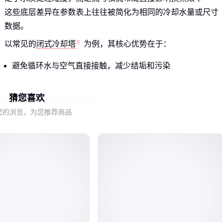
这些底层差异在参数表上往往被简化为相同的冷却水量或尺寸
数据。
以常见的
闭式冷却塔
为例，其核心优势在于：
避免循环水与空气直接接触，减少结垢和污染
适合对水质要求严格的电力或精密制造场景
但初期投资和维护成本通常高于开式设计
猜您喜欢
您的浏览，为您推荐商品
工业用户常陷入的误区是：过度关注标称冷却能力，却忽略了
自己车间的粉尘浓度、水质硬度等真实工况对架构选择的制
约。
二、为什么三河坝冷却塔需要匹配具体场景？
同一型号的冷却塔在纺织厂和化工厂可能表现迥异。高温高湿
环境需要强化防腐设计的玻璃钢材质，而北方寒冷地区则要考
虑防冻型盘管结构——这些细节通常不会体现在基础参数中。