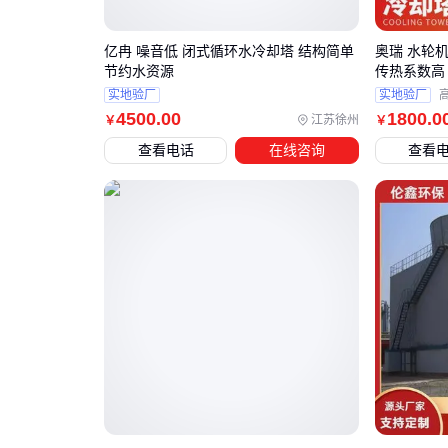
亿冉 噪音低 闭式循环水冷却塔 结构简单
奥瑞 水轮
节约水资源
传热系数高
实地验厂
实地验厂
4500
.00
1800
.0
江苏徐州
￥
￥
查看电话
在线咨询
查看