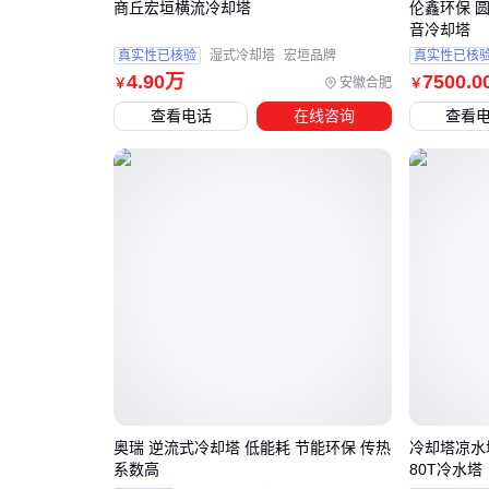
商丘宏垣横流冷却塔
伦鑫环保 
音冷却塔
真实性已核验
湿式冷却塔
宏垣品牌
真实性已核
4
.90
万
7500
.0
安徽合肥
￥
￥
查看电话
在线咨询
查看
奥瑞 逆流式冷却塔 低能耗 节能环保 传热
冷却塔凉水
系数高
80T冷水塔