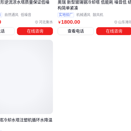
圆形逆流凉水塔质量保证低噪
奥瑞 新型玻璃钢冷却塔 低能耗 噪音低 
这类设备通过压缩机制冷，能提供更稳定的出水温度，尤其适
构简单紧凑
合制药、精密电子等行业。但要注意其能耗通常高于传统冷却
验
自然通风
低噪音
实地验厂
机械通风
鼓风机
0
1800
.00
塔，需要综合评估电力成本。
河北衡水
山东潍
￥
电话
在线咨询
查看电话
在线咨询
选型决策的最后一步是验证配套设备的协同性。水泵扬程是否
足够？水处理系统能否预防结垢？这些看似外围的因素，往往
才是决定冷却系统整体效能的关键。
四、为什么主设备达标后系统仍可能失效？
冷却塔的实际效能往往受配套系统影响更大。许多用户发现，
即使主设备参数达标，水质恶化、填料堵塞或水位失控等问题
仍会导致整体性能下降。这通常是因为忽略了水处理系统与辅
助设备的协同匹配。
关键配套需关注三类问题：
塔冷却水塔注塑机循环水降温
水质控制：循环水中的矿物质沉积会加速腐蚀，需配合
缓释
阻垢冷却塔除垢剂
或
浅层砂过滤器
使用