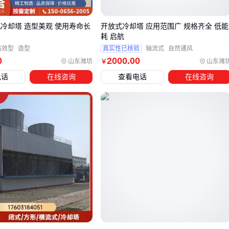
逆流与横流布局的空间效率对比：逆流式适合垂直空间受限
的场地，横流式在维护便利性上更有优势
机冷却塔 造型美观 使用寿命长
开放式冷却塔 应用范围广 规格齐全 低能
耗 启航
玻璃钢与不锈钢材质的耐腐蚀梯度：化工环境应优先考虑全
高效型
造型
真实性已核验
轴流式
自然通风
不锈钢结构，普通工业区可选用性价比更高的玻璃钢型号
0
2000
.00
山东潍坊
山东潍
￥
材质选择直接影响长期使用成本。某食品厂曾因片面追求低价
电话
在线咨询
查看电话
在线咨询
选用普通钢材冷却塔，结果两年内因腐蚀导致的维修费用已超
过初始差价。而采用镀铝锌钢板的机型虽然单价较高，但在潮
湿环境下显示出更长的使用寿命。
当
冷却水塔
需要与现有系统匹配时，要特别注意这些容易被
忽视的兼容性细节：
进出水管径与厂区主管道的匹配度，避免因变径造成压损
风机功率与当地夏季最高湿球温度的对应关系
填料类型对悬浮物的耐受程度，直接影响清洗周期
对于需要精确温控的工艺，
冷水机组
可能是更合适的选择。