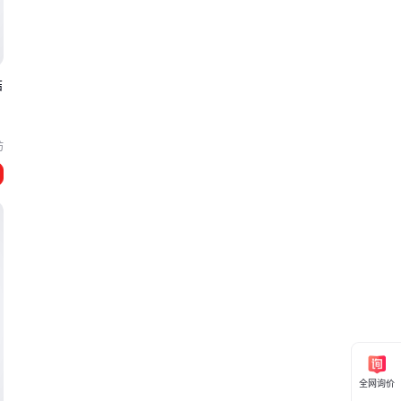
结
坊
全网询价