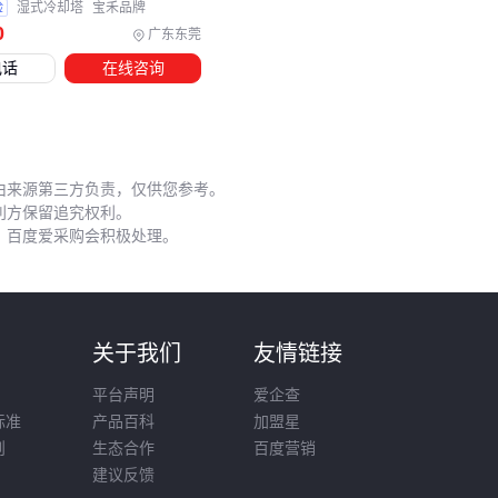
验
湿式冷却塔
宝禾品牌
结构保护：高寒地区需预装防冻液，化工环境建议采用
316
0
广东东莞
锈钢冷却塔网
防腐蚀
电话
在线咨询
运行监测：
自动加药装置
与
冷却塔水位控制器
可预防人
为操作失误
以冬季运行为例，普通冷却水结冰会直接损坏管道。
食品级丙
由来源第三方负责，仅供您参考。
二醇防冻液
能在低温下保持流动性，而乙二醇型更适合常规
利方保留追究权利。
工业场景。选择时需注意冰点与设备兼容性，而非单纯比较价
，百度爱采购会积极处理。
格。
配套设备的投入看似增加成本，实则能延长主设备寿命。例如
PVC横流点波填料
更换周期比普通填料更长，
玻璃钢冷却塔
则
关于我们
友情链接
PVC网
在酸碱环境中更耐用。这些隐性收益应在采购决策时
平台声明
爱企查
纳入考量。
标准
产品百科
加盟星
则
生态合作
百度营销
五、哪些日常操作细节最影响冷却塔寿命？
建议反馈