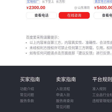
实地验厂
从下至上
长方形
真实性已核
2300
.00
5400
.0
山东潍坊
￥
￥
查看电话
在线咨询
查看
百度爱采购温馨提示：
以上内容来自第三方，内容真实性、准确性、合法性
未经权利方授权许可禁止任何第三方转载、引用，权
如有任何问题请点击页面底部『建议反馈』进行反馈
买家指南
卖家指南
平台规
功能介绍
入驻流程
准入规则
常见问题
申请入驻
工业品行业
服务条款
服务商查询
违规管理规
常见问题