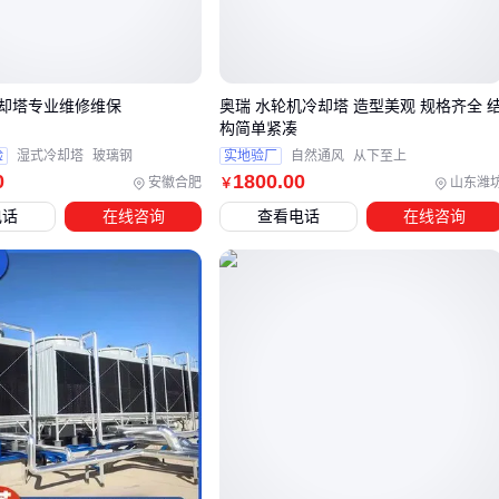
三河坝地区用户尤其要注意：
梅雨季节湿度大，填料式结构易滋生藻类
山区昼夜温差显著，金属部件热胀冷缩更剧烈
却塔专业维修维保
奥瑞 水轮机冷却塔 造型美观 规格齐全 
构简单紧凑
这些地域特性要求冷却塔具备更强的环境适应性
验
湿式冷却塔
玻璃钢
实地验厂
自然通风
从下至上
0
1800
.00
当供应商声称'参数相同'时，不妨追问其测试环境是否匹配你的
安徽合肥
山东潍
￥
实际工况——这才是效果差异的关键所在。
电话
在线咨询
查看电话
在线咨询
三、如何避免冷却塔选型中的参数陷阱？
冷却塔的实际效果差异往往隐藏在参数表之外。面对标称处理
量相同的三河坝冷却塔，选型时需要特别关注以下场景适配性
因素：
开式与闭式结构对水质敏感度的差异：闭式冷却塔更适合水
质较差的循环系统，而开式塔在清洁水源条件下运行成本更
低