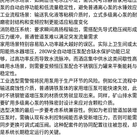
民用供水场景：如高层住宅水压不足，需优先考虑
静音家用增压
泵
的自动启停功能和低流量稳定性，避免普通离心泵的水锤效应
工业流程场景：输送乳化液等粘稠介质时，立式多级离心泵的耐
磨密封结构和变频控制更能适应粘度变化
消防稳压系统：要求瞬间高扬程输出，需搭配
先导式稳压阀
形成
压力缓冲，普通管道泵难以满足突发流量需求
家用场景特别容易陷入功率越大越好的误区。实际上卫生间或太
阳能热水器增压，280W全自动增压泵配合缺水保护功能已足
够，过高功率反而导致水流脉冲。而酒店集中供水这类间歇性高
峰用水场景，则需要变频恒压泵配合不锈钢
压力罐
来平衡能耗与
稳定性。
工业选型需警惕将民用泵用于生产环节的风险。例如化工流程中
输送腐蚀性介质，普通铸铁泵体的
家用增压泵
可能快速失效，此
时
不锈钢管道增压泵
的材质优势就显现出来。同样，矿山排水需
要
矿用多级离心泵
的特殊密封设计来应对含颗粒介质。
选型决策的最后一步要考虑系统兼容性。例如为老旧管道加装增
压泵时，需确认现有
水利控制阀
能否承受新增压力，否则可能需
同步更换
可调式减压阀
。这种配套件的协同配置往往被忽视，却
是系统长期稳定运行的关键。