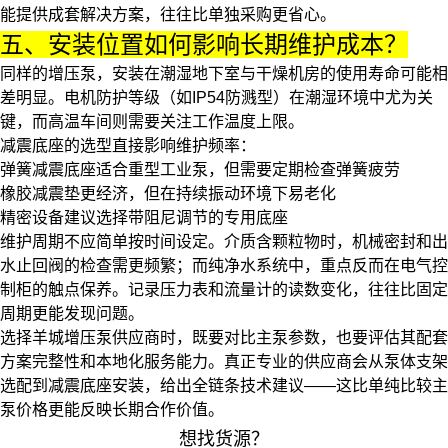
能提供成套解决方案，往往比单独采购更省心。
五、安装位置如何影响长期维护成本？
同样的增压泵，安装在潮湿地下室与干燥机房的使用寿命可能相
差明显。电机防护等级（如IP54防溅型）在潮湿环境中尤为关
键，而高温车间则需要关注工作温度上限。
减震底座的选型直接影响维护频率：
弹簧减震底座适合重型工业泵，但需要定期检查弹簧疲劳
橡胶减震垫更经济，但在持续振动环境下易老化
精密设备建议选择带阻尼调节的专用底座
维护周期不应简单按时间设定。介质含颗粒物时，机械密封和
出
水止回阀
的检查需更频繁；而纯净水系统中，重点反而在
电气控
制柜
的触点保养。记录压力表和流量计的读数变化，往往比固定
周期更能发现问题。
选择羊城增压泵供应商时，既要对比主泵参数，也要评估其配套
方案完整性和本地化服务能力。真正专业的供应商会从泵体支架
选配到减震底座安装，给出全链条技术建议——这比单纯比较主
泵价格更能反映长期合作价值。
想找货源？