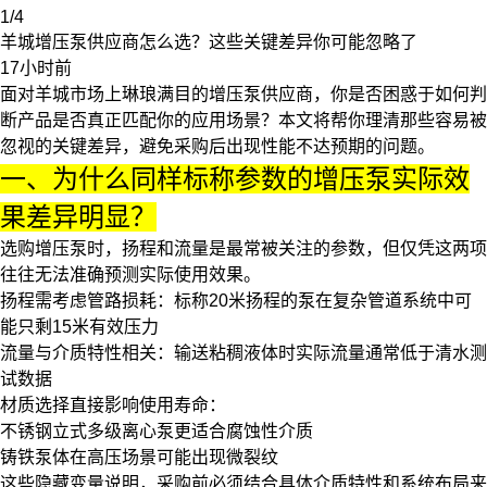
1/4
羊城增压泵供应商怎么选？这些关键差异你可能忽略了
17小时前
面对羊城市场上琳琅满目的
增压泵
供应商，你是否困惑于如何判
断产品是否真正匹配你的应用场景？本文将帮你理清那些容易被
忽视的关键差异，避免采购后出现性能不达预期的问题。
一、为什么同样标称参数的增压泵实际效
果差异明显？
选购增压泵时，扬程和流量是最常被关注的参数，但仅凭这两项
往往无法准确预测实际使用效果。
扬程需考虑管路损耗：标称20米扬程的泵在复杂管道系统中可
能只剩15米有效压力
流量与介质特性相关：输送粘稠液体时实际流量通常低于清水测
试数据
材质选择直接影响使用寿命：
不锈钢立式多级离心泵
更适合腐蚀性介质
铸铁泵体在高压场景可能出现微裂纹
这些隐藏变量说明，采购前必须结合具体介质特性和系统布局来