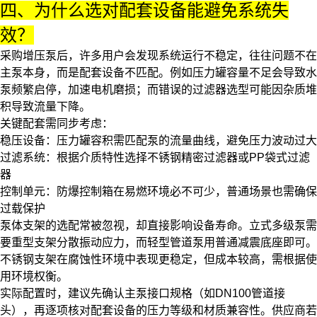
四、为什么选对配套设备能避免系统失
效？
采购增压泵后，许多用户会发现系统运行不稳定，往往问题不在
主泵本身，而是配套设备不匹配。例如压力罐容量不足会导致
水
泵
频繁启停，加速电机磨损；而错误的过滤器选型可能因杂质堆
积导致流量下降。
关键配套需同步考虑：
稳压设备：压力罐容积需匹配泵的流量曲线，避免压力波动过大
过滤系统：根据介质特性选择
不锈钢精密过滤器
或
PP袋式过滤
器
控制单元：
防爆控制箱
在易燃环境必不可少，普通场景也需确保
过载保护
泵体支架的选配常被忽视，却直接影响设备寿命。立式多级泵需
要重型支架分散振动应力，而轻型管道泵用普通减震底座即可。
不锈钢支架在腐蚀性环境中表现更稳定，但成本较高，需根据使
用环境权衡。
实际配置时，建议先确认主泵接口规格（如
DN100管道接
头
），再逐项核对配套设备的压力等级和材质兼容性。供应商若