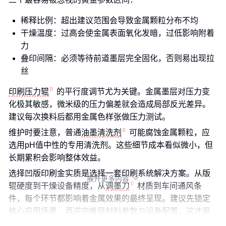
稀释比例：超出建议范围会导致金属颗粒分布不均
干燥温度：过高会使金属表面氧化发暗，过低影响附着
力
叠印间隔：必须等待前道墨层完全固化，否则易出现拉
丝
印刷压力辊
的平行度调节尤为关键。金属墨层对压力变
化极其敏感，微米级的压力偏差就会造成局部反光差异。
建议每次换料后都用金属色样张做压力测试。
维护时要注意，普通
油墨清洗剂
可能腐蚀金属颗粒，应
选用pH值中性的专用清洗剂。这些细节成本看似微小，但
长期累积会影响整体效益。
选择凹版印刷金实质是选择一套印刷系统解决方案。从版
展开更多内容

辊硬度到干燥设备精度，从
调墨刀
材质到车间通风条
件，每个环节都影响着金属效果的最终呈现。建议先锁定
核心应用场景，再逆向推导材料参数与设备配置，这才是
避免采购断层的科学路径。