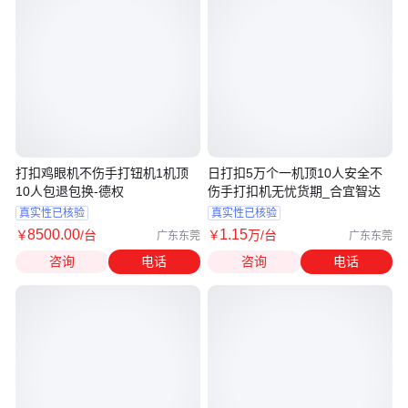
打扣鸡眼机不伤手打钮机1机顶
日打扣5万个一机顶10人安全不
10人包退包换-德权
伤手打扣机无忧货期_合宜智达
真实性已核验
真实性已核验
8500
.00
1
.15
￥
/台
￥
万
/台
广东东莞
广东东莞
咨询
电话
咨询
电话