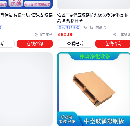
普通办公隔断或学校教室等对隔音要求较高的场所，可考虑
中空结构的玻镁板，其内部空腔能有效吸收声波。
热保温 优良材质 亿铠达 玻镁
佑图厂家供应玻镁防火板 彩钢净化板 耐
高温 规格齐全
当预算有限或对重量敏感时，
石膏板
等轻质替代材料可以作
验
真实性已核验
防火板
耐高温
60
.00
为次要选项。但需注意其防火性能和承重能力相对较弱，更适
山东东营
山东德
￥
合临时隔断或低风险区域。若环境潮湿，还需搭配
防潮石膏板
电话
在线咨询
查看电话
在线咨询
或额外做防水处理。
定制化需求是另一关键考量。玻镁彩钢隔墙板支持灵活加工，
但定制成本和时间会相应增加。若项目工期紧张或对板材造型
无特殊要求，直接选择标准尺寸的现货更能平衡效率和成本。
选型完成后，还需提前规划配套的龙骨、密封胶等辅材，确保
安装效果和长期稳定性。不同结构的隔墙对辅材的要求也有差
异，例如中空板需要更密集的龙骨支撑。
四、玻镁彩钢隔墙板安装需要哪些配套配件？
选购玻镁彩钢隔墙板后，配套配件往往容易被忽视，但实际安