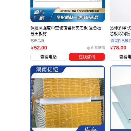
保温高强度中空玻镁岩棉夹芯板 复合板
品种多样 
苏田板材
芯板彩钢板
苏田品牌
真实性已核
52
.00
78
.00
山东济南
￥
￥
查看电话
在线咨询
查看