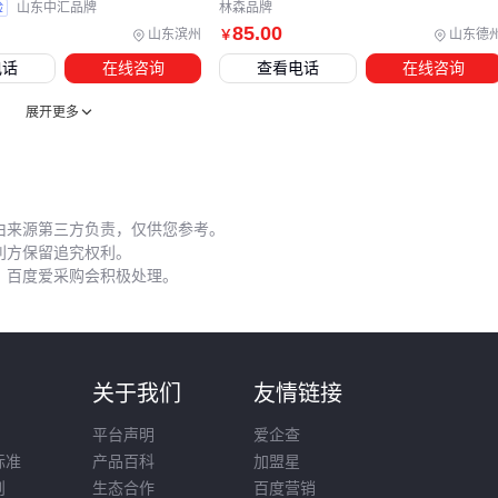
验
山东中汇品牌
林森品牌
计算好完成面尺寸。
85
.00
山东滨州
山东德
￥
电话
在线咨询
查看电话
在线咨询
五、安装玻镁彩钢隔墙板有哪些容易忽略的细节？
实际施工中常见问题多源于基层处理不当：
展开更多
安装前需用隔墙抗裂砂浆找平基层，不平整度超过3mm会影
响板材受力均匀性
切割板材时应使用专用
隔墙打孔钻头
，普通钻头易造成板
由来源第三方负责，仅供您参考。
利方保留追究权利。
边崩裂
，百度爱采购会积极处理。
板缝处理建议分两次填缝，先填基础层再用
隔墙专用胶水
做表面收光
日常维护时，避免使用强酸强碱清洁剂擦洗板面。
彩钢板清洁
则
关于我们
友情链接
剂
能有效去除工业环境中的油污，同时保护表面涂层。
平台声明
爱企查
在潮湿车间等特殊环境，建议每年检查一次
防火膨胀胶条
的
标准
产品百科
加盟星
弹性状态，及时更换老化配件以保证持续防火性能。
则
生态合作
百度营销