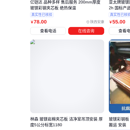
亿铠达 品种多样 售后服务 200mm厚度
亚太牌玻镁
玻镁彩钢夹芯板 绝热保温
2h 国标产
真实性已核验
真实性已核
78
.00
55
.00
陕西安康
￥
￥
查看电话
在线咨询
查看
林森 玻镁岩棉夹芯板 洁净室吊顶安装 厚
玻镁彩钢板
度5公分标宽1180
搬运 安装