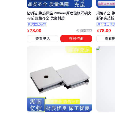
亿铠达 绝热保温 200mm厚度玻镁彩钢夹
规格齐全 绝
芯板 规格齐全 优良材质
彩钢夹芯板
真实性已核验
真实性已核
78
.00
78
.00
海南三亚
￥
￥
查看电话
在线咨询
查看