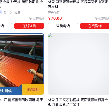
防火板 砂光板 隔热防潮 耐火
林森 彩钢玻镁岩棉板 医院车间洁净室玻
品
镁板材
装中却直接影响整体性能和施工效率。
验
防火板
防潮
林森品牌
密封材料：如
三元乙丙密封胶条
或
高强度合金密封胶
，
70
.00
山东德州
山东德
￥
用于板缝处理，确保气密性和隔音效果
电话
在线咨询
查看电话
在线咨询
固定件：
防锈彩钢固定螺丝
或不锈钢螺栓，需匹配板材厚
度和基层材质
龙骨系统：轻钢龙骨作为支撑框架时，要确认其承重等级与
隔墙高度匹配
防护耗材：施工时建议配备
防冲击安全护目镜
和
防尘口罩
等基础防护装备
其中密封胶的选择尤为关键，劣质胶体容易导致板缝开裂或防
火性能下降。建议优先考虑弹性恢复率好的材料，在温度变化
大的厂房环境中更能保持长期密封效果。
若项目对隔音有特殊要求，可在龙骨空腔填充离心玻璃棉或
聚
 中汇 能够抵御风吹雨淋 易于
林森 手工夹芯彩钢板 双面玻镁岩棉复合
板 净化板食品厂吊顶
酯纤维吸音棉
，但需注意这些辅料会增加墙体厚度，要提前