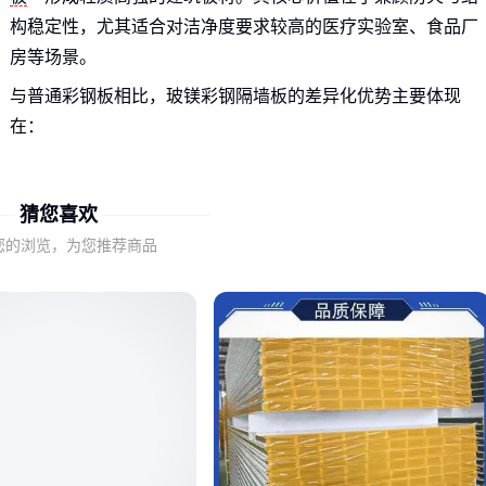
构稳定性，尤其适合对洁净度要求较高的医疗实验室、食品厂
房等场景。
与普通彩钢板相比，玻镁彩钢隔墙板的差异化优势主要体现
在：
防火性能更优，部分型号可达A级防火标准
中空结构设计兼顾隔音与轻量化
猜您喜欢
表面覆膜工艺提升耐腐蚀性
您的浏览，为您推荐商品
但需注意，不同芯材（如中空玻镁板、硫氧镁、玻镁岩棉）会
直接影响隔墙板的承重能力和保温效果。
二、防火与隔音性能如何影响实际选择
防火性能的差异往往体现在持续耐火时间上。对于医院手术室
等关键区域，建议优先考虑
玻镁净化彩钢板
这类通过严格防
火测试的型号，其镁质基材在高温下能保持结构完整性。