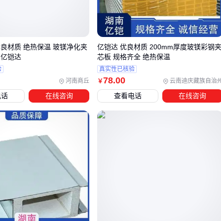
隔音效果则与板材内部结构密切相关：
中空玻镁板通过空气层阻隔声波传递
岩棉芯材能进一步吸收中低频噪音
优良材质 绝热保温 玻镁净化夹
亿铠达 优良材质 200mm厚度玻镁彩钢
 亿铠达
芯板 规格齐全 绝热保温
板材接缝处的密封处理同样影响实际隔音量
验
真实性已核验
78
.00
实际选购时，应先明确场所的噪音源特性（如机械设备高频噪
河南商丘
云南迪庆藏族自治
￥
音或人员交谈声），再针对性选择芯材类型和厚度。
电话
在线咨询
查看电话
在线咨询
三、根据实际需求选择玻镁彩钢隔墙板的类型
选择玻镁彩钢隔墙板时，首先要明确使用场景的核心需求。不
同场景对防火、隔音、承重等性能的要求差异明显，盲目选择
通用型号可能导致后续使用效果不佳。
对于需要高防火等级的场景，如电力设施或化工车间，建议
优先选择A级阻燃
玻镁防火板
，其耐火温度和绝缘性能更
出。