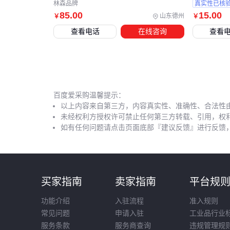
林森品牌
真实性已核
85
.00
15
.00
山东德州
￥
￥
查看电话
在线咨询
查看
百度爱采购温馨提示：
以上内容来自第三方，内容真实性、准确性、合法性
未经权利方授权许可禁止任何第三方转载、引用，权
如有任何问题请点击页面底部『建议反馈』进行反馈
买家指南
卖家指南
平台规
功能介绍
入驻流程
准入规则
常见问题
申请入驻
工业品行业
服务条款
服务商查询
违规管理规