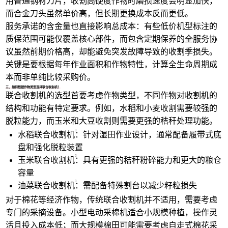
用普通钢材刀片，收割高硬度作物时磨损速度会明显加快，
而合金刀头虽然单价高，但长期更换成本反而更低。
服务承诺的含金量也直接影响总成本：有些低价机型标注的
质保范围可能仅覆盖核心部件，而包含定期保养的全服务协
议虽然前期价格高，却能避免突发故障导致的收割季损失。
关键是要根据每年作业面积和作物特性，计算全生命周期成
本而非单纯比较采购价。
三、如何根据作物类型选择联合收割机？
联合收割机的选型首要考虑作物类型，不同作物对收割机的
结构和功能有特定要求。例如，水稻和小麦收割需要较强的
脱粒能力，而玉米和大豆收割则需要更强的秸秆处理功能。
水稻联合收割机
：针对湿田作业设计，通常配备履带式底
盘和强化脱粒装置
玉米联合收割机
：具有更强的秸秆粉碎能力和更大的粮仓
容量
油菜联合收割机
：需配备特殊割台以减少籽粒损失
对于棉花等经济作物，传统联合收割机并不适用，需要考虑
专门的采摘设备。小型电动采棉机适合小规模种植，操作灵
活且投入成本低；而大规模棉田可能需要考虑
自走式棉花采