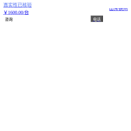
真实性已核验
山东德州
￥
1600
.00
/台
咨询
电话
小型急性子收割机 凤仙花透骨草割晒机
一边倒晾晒割草机
真实性已核验
山东济宁
￥
2300
.00
/台
咨询
电话
黄姜大葱通用收获机 山东大姜收获机鲁
科黄姜收获机
山东济宁
￥
1
.40
万
咨询
电话
大家还在问