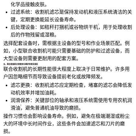
化学品接触皮肤。
过滤系统：
收割机滤芯
是保持发动机和液压系统清洁的关
键，定期更换能延长设备寿命。
后处理设备：如
秸秆打捆机
或
谷物烘干机
，用于处理收割
后的作物残留或湿粮。
选择配套设备时，需根据主设备的型号和作业场景匹配。例
如，小型联合收割机可能只需要基础的防护和过滤设备，而
大型设备则需要更耐用的配套方案。
五、联合收割机日常使用与维护的常见误区
联合收割机的长期性能很大程度上取决于日常维护。许多用
户因忽略细节而导致设备提前老化或故障频发。
滤芯更换：收割机滤芯应定期检查，堵塞的滤芯会降低发
动机效率并增加油耗。
润滑保养：关键部位的轴承和液压系统需使用专用
农机润
滑油
，避免普通机油导致的磨损。
操作习惯也会影响设备寿命。例如，避免在极端潮湿或粉尘
大的环境中长时间作业，这些条件会加速滤芯和刀片的磨
损。