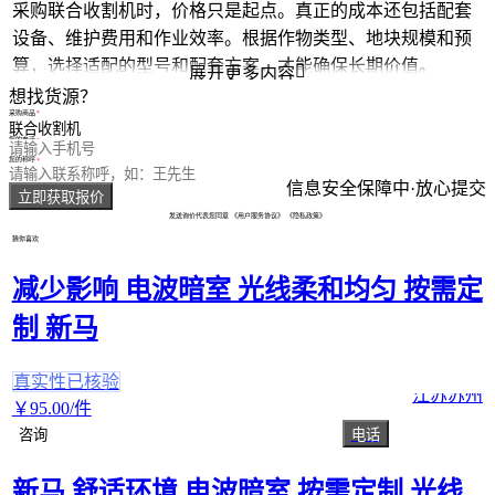
采购联合收割机时，价格只是起点。真正的成本还包括配套
设备、维护费用和作业效率。根据作物类型、地块规模和预
算，选择适配的型号和配套方案，才能确保长期价值。

展开更多内容
想找货源？
采购商品
您的电话
您的称呼
信息安全保障中·放心提交
立即获取报价
发送询价代表您同意
《用户服务协议》
《隐私政策》
猜你喜欢
减少影响 电波暗室 光线柔和均匀 按需定
制 新马
真实性已核验
江苏苏州
￥
95
.00
/件
咨询
电话
新马 舒适环境 电波暗室 按需定制 光线