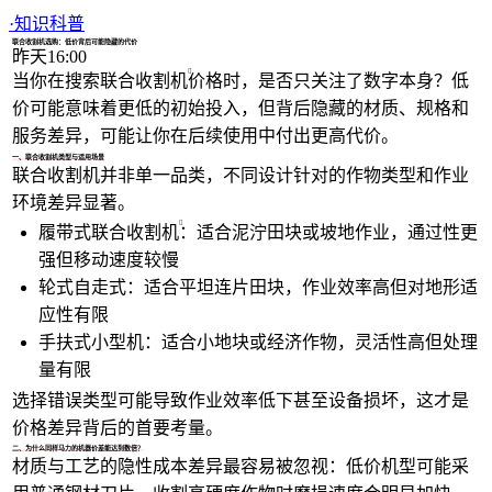
1/4
·
知识科普
联合收割机选购：低价背后可能隐藏的代价
昨天16:00
当你在搜索
联合收割机
价格时，是否只关注了数字本身？低
价可能意味着更低的初始投入，但背后隐藏的材质、规格和
服务差异，可能让你在后续使用中付出更高代价。
一、联合收割机类型与适用场景
联合收割机并非单一品类，不同设计针对的作物类型和作业
环境差异显著。
履带式联合收割机
：适合泥泞田块或坡地作业，通过性更
强但移动速度较慢
轮式自走式：适合平坦连片田块，作业效率高但对地形适
应性有限
手扶式小型机：适合小地块或经济作物，灵活性高但处理
量有限
选择错误类型可能导致作业效率低下甚至设备损坏，这才是
价格差异背后的首要考量。
二、为什么同样马力的机器价差能达到数倍？
材质与工艺的隐性成本差异最容易被忽视：低价机型可能采