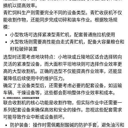
摘机
以提高效率。
青贮饲料生产则需要完全不同的设备类型。
青贮收获机
不仅
能收割作物，还能同步完成切碎和装车作业。根据牧场规
模：
小型牧场可选择紧凑型青贮机，配套普通拖拉机使用
大型牧场则需要高性能自走式青贮机，配备大容量粮仓和
籽粒破碎装置
选型时还需考虑地块特点：小地块或丘陵地区适合选择转向
灵活的紧凑型设备，而大面积平坦地块则可选择作业效率更
高的大型收割机。正确的选型不仅能提高作业效率，还能显
著降低后续使用中的维护压力。
确定了主设备类型后，还需要考虑必要的配套设备，如运输
车辆、干燥设备等，这些都会影响整体作业效率和成本。
四、采购联合收割机后，这些配套设备同样重要
联合收割机的核心功能是收割作物，但实际作业中还需要一
系列配套设备来确保高效和安全的操作。忽视这些配套需求
可能导致作业中断或设备损坏。
防护装备：操作时需佩戴耐酸碱的
防护手套
，避免油污和