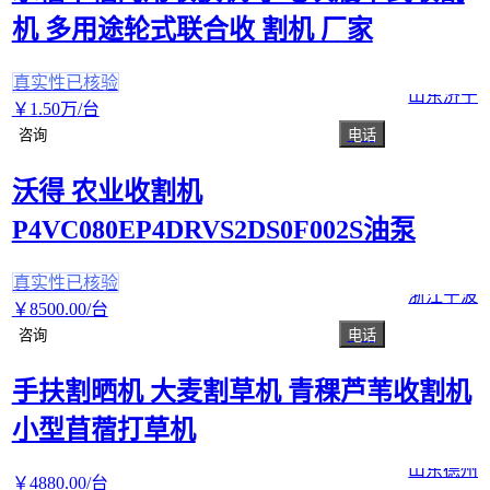
机 多用途轮式联合收 割机 厂家
真实性已核验
山东济宁
￥
1
.50
万
/台
咨询
电话
沃得 农业收割机
P4VC080EP4DRVS2DS0F002S油泵
真实性已核验
浙江宁波
￥
8500
.00
/台
咨询
电话
手扶割晒机 大麦割草机 青稞芦苇收割机
小型苜蓿打草机
山东德州
￥
4880
.00
/台