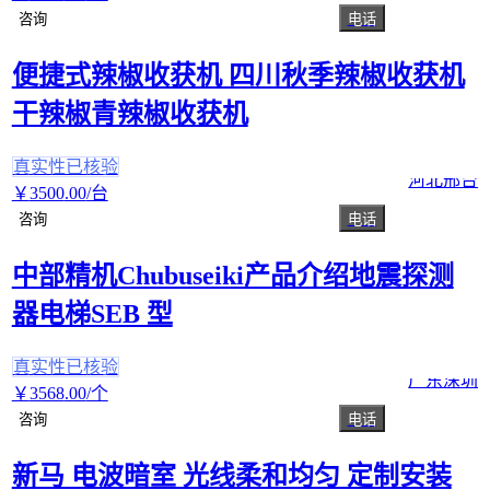
咨询
电话
便捷式辣椒收获机 四川秋季辣椒收获机
干辣椒青辣椒收获机
真实性已核验
河北邢台
￥
3500
.00
/台
咨询
电话
中部精机Chubuseiki产品介绍地震探测
器电梯SEB 型
真实性已核验
广东深圳
￥
3568
.00
/个
咨询
电话
新马 电波暗室 光线柔和均匀 定制安装