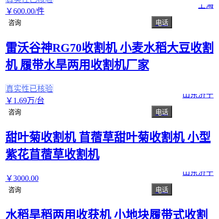
上海
￥
600
.00
/件
咨询
电话
雷沃谷神RG70收割机 小麦水稻大豆收割
机 履带水旱两用收割机厂家
真实性已核验
山东济宁
￥
1
.69
万
/台
咨询
电话
甜叶菊收割机 苜蓿草甜叶菊收割机 小型
紫花苜蓿草收割机
山东济宁
￥
3000
.00
咨询
电话
水稻旱稻两用收获机 小地块履带式收割