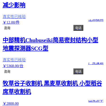
减少影响
真实性已核验
江苏徐州
￥
12
.00
/件
咨询
电话
中部精机Chubuseiki简易密封结构小型
地震探测器SCG型
真实性已核验
广东深圳
￥
5368
.00
/台
咨询
电话
牧草谷子收割机 黑麦草收割机 小型稻谷
席草收割机
山东济宁
￥
2800
.00