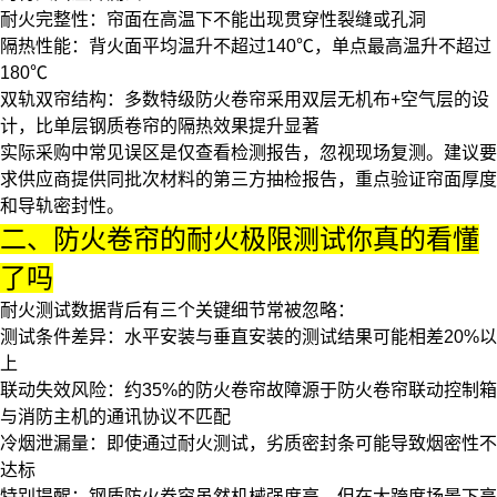
耐火完整性
：帘面在高温下不能出现贯穿性裂缝或孔洞
隔热性能
：背火面平均温升不超过140℃，单点最高温升不超过
180℃
双轨双帘结构
：多数
特级防火卷帘
采用双层无机布+空气层的设
计，比单层钢质卷帘的隔热效果提升显著
实际采购中常见误区是仅查看检测报告，忽视现场复测。建议要
求供应商提供同批次材料的第三方抽检报告，重点验证帘面厚度
和导轨密封性。
二、防火卷帘的耐火极限测试你真的看懂
了吗
耐火测试数据背后有三个关键细节常被忽略：
测试条件差异
：水平安装与垂直安装的测试结果可能相差20%以
上
联动失效风险
：约35%的防火卷帘故障源于
防火卷帘联动控制箱
与消防主机的通讯协议不匹配
冷烟泄漏量
：即使通过耐火测试，劣质密封条可能导致烟密性不
达标
特别提醒：钢质防火卷帘虽然机械强度高，但在大跨度场景下高