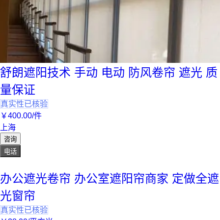
舒朗遮阳技术 手动 电动 防风卷帘 遮光 质
量保证
真实性已核验
￥
400
.00
/件
上海
咨询
电话
办公遮光卷帘 办公室遮阳帘商家 定做全遮
光窗帘
真实性已核验