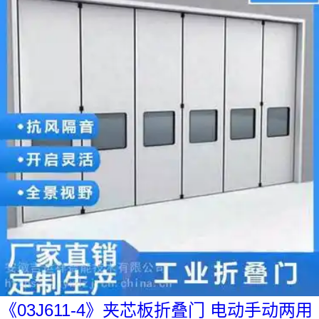
《03J611-4》夹芯板折叠门 电动手动两用