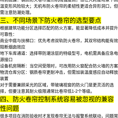
温变形风险较大；
无机布防火卷帘
的柔韧性更适合异形洞口，但
需注意防潮处理。
三、不同场景下防火卷帘的选型要点
根据建筑功能分区选择匹配的防火方案，能显著降低成本并提升
可靠性：
商业中庭与扶梯口
：优先考虑
双轨防火卷帘
，其双帘结构能有效
阻断烟囱效应
地下车库通道
：选择带防潮涂层的特级型号，电机需具备应急电
源接口
设备机房隔断
：当空间受限时，可改用
防火窗
配合防火墙的方案
物流仓库分区
：钢质卷帘更耐冲击，但需加装温度感应自动释放
装置
对于需要兼顾采光的区域，带玻璃视窗的
防火门
是更灵活的选
择，但要注意其耐火极限通常比卷帘低1-2个等级。
四、防火卷帘控制系统容易被忽视的兼容
性问题
很多项目在消防验收时才发现卷帘无法与报警系统联动，问题常