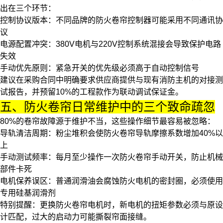
出在三个环节：
控制协议版本
：不同品牌的
防火卷帘控制器
可能采用不同通讯协
议
电源配置冲突
：380V电机与220V控制系统混接会导致保护电路
失效
手动优先原则
：紧急开关的优先级必须高于自动控制信号
建议在采购合同中明确要求供应商提供与现有消防主机的对接测
试报告，并预留10%的工程款作为联动调试保证金。
五、防火卷帘日常维护中的三个致命疏忽
80%的卷帘故障源于维护不当，这些操作细节最容易被忽略：
导轨清洁周期
：粉尘堆积会使
防火卷帘导轨
摩擦系数增加40%以
上
手动测试频率
：每月至少操作一次
防火卷帘手动开关
，防止机械
部件卡死
电机保养误区
：普通润滑油会腐蚀防火电机的密封圈，必须使用
专用硅基润滑剂
特别提醒：更换
防火卷帘电机
时，新电机的扭矩参数必须与原设
计匹配，过大的启动力可能撕裂帘面接缝。