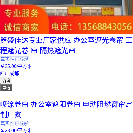
鑫盛佳达专业厂家供应 办公室遮光卷帘 工
程遮光卷 帘 隔热遮光帘
真实性已核验
￥
25
.00
/平方米
四川成都
咨询
电话
喷涂卷帘 办公室遮阳卷帘 电动阻燃窗帘定
制厂家
真实性已核验
￥
28
.00
/平方米