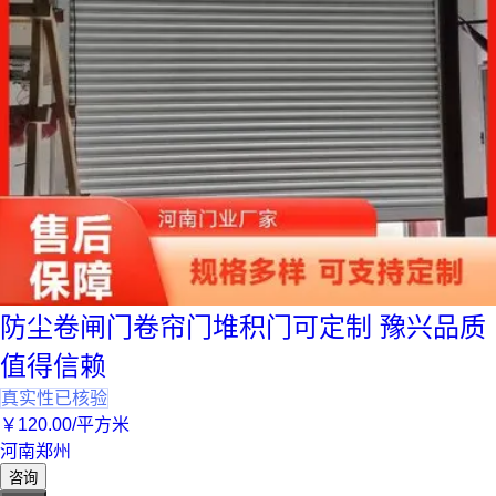
防尘卷闸门卷帘门堆积门可定制 豫兴品质
值得信赖
真实性已核验
￥
120
.00
/平方米
河南郑州
咨询