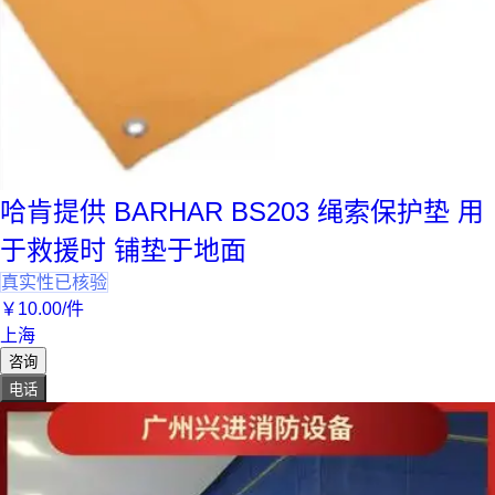
哈肯提供 BARHAR BS203 绳索保护垫 用
于救援时 铺垫于地面
真实性已核验
￥
10
.00
/件
上海
咨询
电话