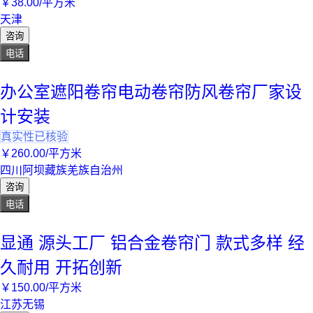
￥
38
.00
/平方米
天津
咨询
电话
办公室遮阳卷帘电动卷帘防风卷帘厂家设
计安装
真实性已核验
￥
260
.00
/平方米
四川阿坝藏族羌族自治州
咨询
电话
显通 源头工厂 铝合金卷帘门 款式多样 经
久耐用 开拓创新
￥
150
.00
/平方米
江苏无锡