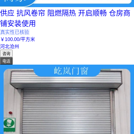
供应 抗风卷帘 阻燃隔热 开启顺畅 仓房商
铺安装使用
真实性已核验
￥
100
.00
/平方米
河北沧州
咨询
电话