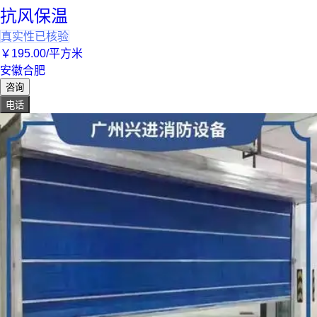
抗风保温
真实性已核验
￥
195
.00
/平方米
安徽合肥
咨询
电话