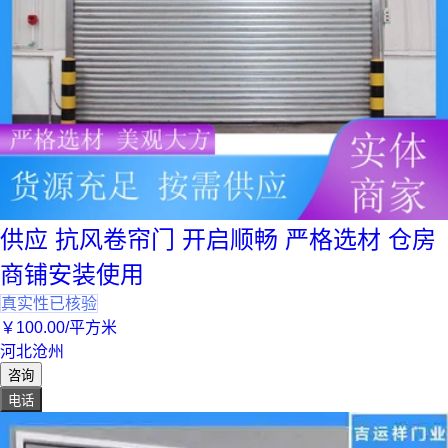
供应 抗风卷帘门 开启顺畅 严格选材 仓房
商铺安装使用
真实性已核验
￥
100
.00
/平方米
河北沧州
咨询
电话