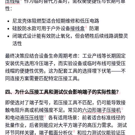
压线帽
作为临时替代方案时，需权衡便捷性与长期可靠
性：
尼龙壳体阻燃型适合短期维修和低压电路
硅胶防水款可用于户外设备
接线盒
防潮
闭端式设计能有效防止氧化，但会牺牲后续线路调整灵
活性
最终决策应结合设备生命周期考虑：工业产线等长期固定
安装优先选用冷压端子，而实验设备或临时布线可接受压
线帽的便捷性优势。这为配套工具的选择埋下伏笔——不
同连接方案需要匹配特定压接工具。
四、为什么压接工具和测试仪会影响端子的实际性能？
即使选对了端子型号，若压接工具不匹配，仍可能导致接
触电阻升高或机械强度不足。常见的
六边形端子压接机
和
电动液压压线钳
各有适用场景：前者适合标准线径的
批量作业，后者则能应对大平方端子的高压力需求。 测试
环节同样关键，
端子截面分析仪
和拉力测试仪能验证压