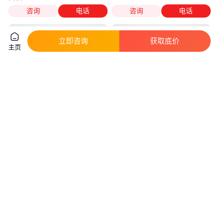
咨询
电话
咨询
电话
立即咨询
获取底价
主页
171661-2DJ621-1.8 端子 焊接
DJ611-6.3A端子 焊接端子 来电
端子
咨询
真实性已核验
真实性已核验
1
.98
1
.98
￥
/个
￥
/个
河南鹤壁
河南鹤壁
咨询
电话
咨询
电话