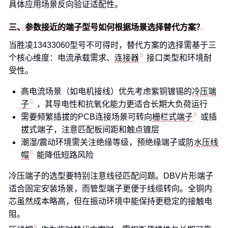
具体应用场景反向验证适配性。
三、参数接近的端子型号如何根据场景选择替代方案？
当胜凌13433060型号不可得时，替代方案的选择需基于三
个核心维度：电流承载需求、
连接器
接口类型和环境耐
受性。
高电流场景（如电机接线）优先考虑紫铜镀锡的
冷压端
子
，其导电性和抗氧化能力更适合长期大负荷运行
需要频繁插拔的PCB连接场景可转向
栅栏式端子
或插
拔式端子，注意匹配板间距和触点镀层
潮湿/震动环境需关注绝缘等级，预绝缘端子或
防水压线
帽
能降低短路风险
冷压端子的选型要特别注意线径匹配问题。DBV片形端子
适合固定安装场景，而管型端子更便于线缆转向。全铜内
芯虽然成本略高，但在振动环境中能保持更稳定的接触电
阻。