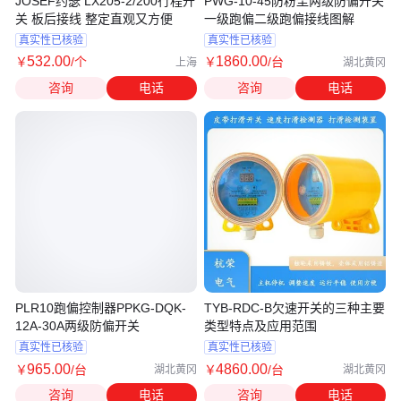
JOSEF约瑟 LX205-2/200行程开
PWG-10-45防粉尘两级防偏开关
关 板后接线 整定直观又方便
一级跑偏二级跑偏接线图解
真实性已核验
真实性已核验
532
.00
1860
.00
￥
/个
￥
/台
上海
湖北黄冈
咨询
电话
咨询
电话
PLR10跑偏控制器PPKG-DQK-
TYB-RDC-B欠速开关的三种主要
12A-30A两级防偏开关
类型特点及应用范围
真实性已核验
真实性已核验
965
.00
4860
.00
￥
/台
￥
/台
湖北黄冈
湖北黄冈
咨询
电话
咨询
电话