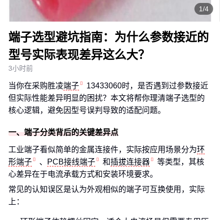
1/4
端子选型避坑指南：为什么参数接近的
型号实际表现差异这么大？
3小时前
当你在采购胜凌
端子
13433060时，是否遇到过参数接近
但实际性能差异明显的困扰？本文将帮你理清端子选型的
核心逻辑，避免因型号误判导致的适配问题。
一、端子分类背后的关键差异点
工业端子看似简单的金属连接件，实际按应用场景分为
环
形端子
、
PCB接线端子
和
插拔连接器
等类型，其核
心差异在于电流承载方式和安装环境要求。
常见的认知误区是认为外观相似的端子可互换使用，实际
上：