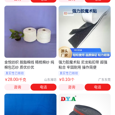
金悦纺织 脱脂棉线 精梳棉纱 纯
强力胶魔术贴 尼龙粘扣带 超强
棉包芯纱 质优价优
粘合 牢固耐用 操作简便
真实性已核验
真实性已核验
28
.00
0
.10
￥
/千克
￥
/个
山东潍坊
广东东莞
咨询
电话
咨询
电话