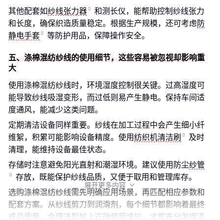
其他配套如
纱线张力器
和测长仪，能帮助控制纱线张力
和长度，确保织造质量稳定。根据生产规模，还可考虑
防
静电手套
等防护用品，保障操作安全。
五、涤棉混纺纱线的使用细节，这些容易被忽视却影响重
大
使用涤棉混纺纱线时，环境湿度控制很关键。过高湿度可
能导致纱线吸湿变形，而过低则易产生静电。保持车间适
度通风，能减少这类问题。
定期清洁设备同样重要。纱线在加工过程中会产生细小纤
维絮，积累可能影响设备精度。使用
纺织机清洁刷
及时
清理，能维持设备最佳状态。
存储时注意避免阳光直射和潮湿环境。建议使用防尘
纱管
存放，既能保护纱线品质，又便于取用和管理库存。
展开更多内容

选购涤棉混纺纱线需先明确应用场景，再匹配相应参数和
配套方案。从纱线剪刀到润滑剂，每个细节都影响着最终
成品质量。合理选型加上正确使用维护，才能充分发挥涤