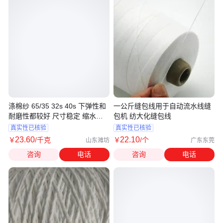
涤棉纱 65/35 32s 40s 下弹性和
一公斤缝包线用于自动流水线缝
耐磨性都较好 尺寸稳定 缩水率
包机 纺大化缝包线
小 T
真实性已核验
真实性已核验
23
.60
22
.10
￥
/千克
￥
/个
山东潍坊
广东东莞
咨询
电话
咨询
电话