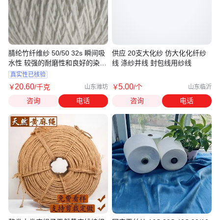
腈纶竹纤维纱 50/50 32s 瞬间吸
供应 20支大化纱 仿大化化纤纱
水性 较强的耐磨性和良好的染色
线 涤纱并线 封包线用纱线
性T
真实性已核验
20
.60
5
.00
￥
/千克
￥
/个
山东潍坊
山东临沂
咨询
电话
咨询
电话