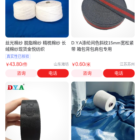
丝光棉纱 脱脂棉纱 精梳棉纱 长
D.Y.A涤纶间色斜纹15mm宽松紧
绒棉纱现货金悦纺织
带 箱包背包肩包专用
真实性已核验
43
.80
0
.60
￥
/件
￥
/米
山东潍坊
江苏苏州
咨询
电话
咨询
电话