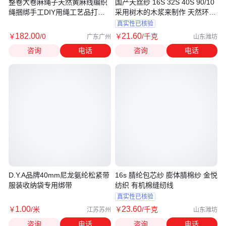
整卷大卷麻绳子天然黄麻线编织
国产天丝纱 16S 32S 40S 90/10
绳捆绑手工DIY用绳工艺品打包
采用树木的木浆来制作 天然环保
用绳
护肤 T
真实性已核验
182
.00
21
.60
￥
/0
￥
/千克
广东广州
山东潍坊
咨询
电话
咨询
电话
D.Y.A品牌40mm尼龙氨纶松紧带
16s 腈纶包芯纱 膨体腈棉纱 金悦
服装收纳袋专用绑带
纺织 有机棉缝纫线
真实性已核验
1
.00
23
.60
￥
/米
￥
/千克
江苏苏州
山东潍坊
咨询
电话
咨询
电话