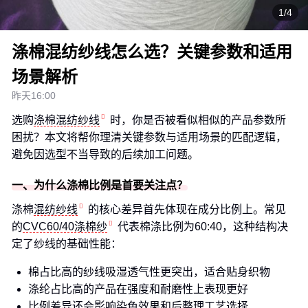
1/4
涤棉混纺纱线怎么选？关键参数和适用
场景解析
昨天16:00
选购
涤棉混纺纱线
时，你是否被看似相似的产品参数所
困扰？本文将帮你理清关键参数与适用场景的匹配逻辑，
避免因选型不当导致的后续加工问题。
一、为什么涤棉比例是首要关注点？
涤棉
混纺纱线
的核心差异首先体现在成分比例上。常见
的
CVC60/40涤棉纱
代表棉涤比例为60:40，这种结构决
定了纱线的基础性能：
棉占比高的纱线吸湿透气性更突出，适合贴身织物
涤纶占比高的产品在强度和耐磨性上表现更好
比例差异还会影响染色效果和后整理工艺选择