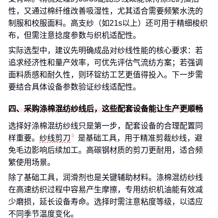
性，又通过棉纤维改善吸湿性，尤其适合需要频繁水洗的
制服和校服面料。高支纱（如21s以上）还可用于精细梭织
布，但需注意捻度参数与织机适配性。
实际选型中，建议先明确成品对纱线性能的核心要求：若
追求经济性和量产效率，可优先评估气流纺方案；若强调
面料质感和耐久性，则环锭纺工艺更值得投入。下一步需
要结合具体设备参数验证纱线适配性。
四、采购涤棉混纺纱线后，这些配套设备能让生产更顺畅
选择好涤棉混纺纱线只是第一步，配套设备的合理配置同
样重要。
纱线剪刀
是基础工具，用于精准剪裁纱线，避
免毛边影响后续加工。高碳钢材质的剪刀更耐用，适合频
繁使用场景。
除了基础工具，润滑剂也是关键辅助材料。涤棉混纺纱线
在高速纺织过程中容易产生摩擦，专用纺织机油能有效减
少磨损，延长设备寿命。选择时需注意粘度等级，以适应
不同季节温度变化。