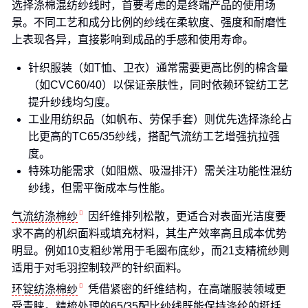
选择涤棉混纺纱线时，首要考虑的是终端产品的使用场
景。不同工艺和成分比例的纱线在柔软度、强度和耐磨性
上表现各异，直接影响到成品的手感和使用寿命。
针织服装（如T恤、卫衣）通常需要更高比例的棉含量
（如CVC60/40）以保证亲肤性，同时依赖环锭纺工艺
提升纱线均匀度。
工业用纺织品（如帆布、劳保手套）则优先选择涤纶占
比更高的TC65/35纱线，搭配气流纺工艺增强抗拉强
度。
特殊功能需求（如阻燃、吸湿排汗）需关注功能性混纺
纱线，但需平衡成本与性能。
气流纺涤棉纱
因纤维排列松散，更适合对表面光洁度要
求不高的机织面料或填充材料，其生产效率高且成本优势
明显。例如10支粗纱常用于毛圈布底纱，而21支精梳纱则
适用于对毛羽控制较严的针织面料。
环锭纺涤棉纱
凭借紧密的纤维结构，在高端服装领域更
受青睐。精梳处理的65/35配比纱线既能保持涤纶的挺括