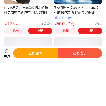
D.Y.A品牌25mm斜纹提花织带
膨体腈纶包芯纱 21S+70D纯棉
可定制箱包背包带手提袋辅料
亚麻棉包芯 莫代尔良好棉纱
真实性已核验
1
.25
50
.00
￥
/米
￥
/千克
江苏苏州
山东潍坊
咨询
电话
咨询
电话
立即咨询
获取底价
主页
D.Y.A尼龙提花弹力带65mm宽防
D.Y.A品牌2.5CM提花锦纶+氨纶
滑现代织带可定制
光丝松紧带 服装辅料 可定制
3
.10
1
.40
￥
/米
￥
/米
江苏苏州
江苏苏州