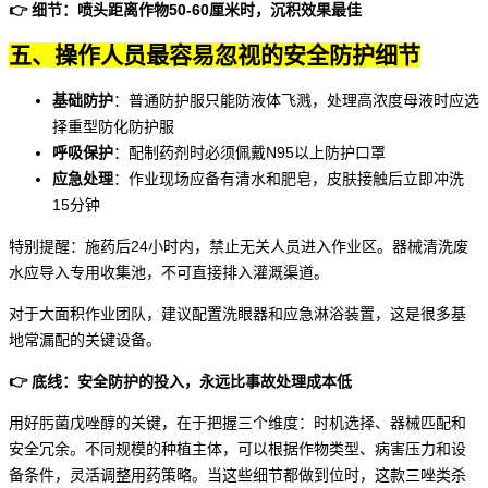
👉 细节：喷头距离作物50-60厘米时，沉积效果最佳
五、操作人员最容易忽视的安全防护细节
基础防护
：普通
防护服
只能防液体飞溅，处理高浓度母液时应选
择
重型防化防护服
呼吸保护
：配制药剂时必须佩戴N95以上防护口罩
应急处理
：作业现场应备有清水和肥皂，皮肤接触后立即冲洗
15分钟
特别提醒：施药后24小时内，禁止无关人员进入作业区。器械清洗废
水应导入专用收集池，不可直接排入灌溉渠道。
对于大面积作业团队，建议配置洗眼器和应急淋浴装置，这是很多基
地常漏配的关键设备。
👉 底线：安全防护的投入，永远比事故处理成本低
用好肟菌戊唑醇的关键，在于把握三个维度：时机选择、器械匹配和
安全冗余。不同规模的种植主体，可以根据作物类型、病害压力和设
备条件，灵活调整用药策略。当这些细节都做到位时，这款
三唑类杀