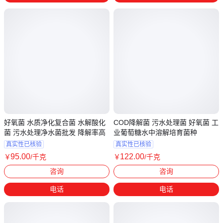
好氧菌 水质净化复合菌 水解酸化
COD降解菌 污水处理菌 好氧菌 工
菌 污水处理净水菌批发 降解率高
业葡萄糖水中溶解培育菌种
真实性已核验
真实性已核验
95
.00
122
.00
￥
/千克
￥
/千克
广东广州
辽宁营口
咨询
咨询
电话
电话