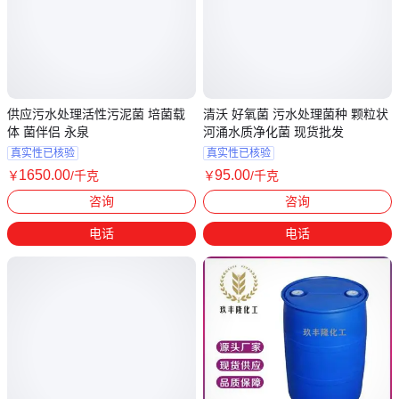
供应污水处理活性污泥菌 培菌载
清沃 好氧菌 污水处理菌种 颗粒状
体 菌伴侣 永泉
河涌水质净化菌 现货批发
真实性已核验
真实性已核验
1650
.00
95
.00
￥
/千克
￥
/千克
河南郑州
广东广州
咨询
咨询
电话
电话