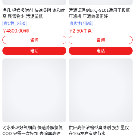
净凡 钙镁吸附剂 快速吸附 饱和度
污泥调理剂BliQ-9101适用于板框
高 残留物少 污泥量低
压滤机 压泥效果更好
真实性已核验
真实性已核验
4800
.00
2
.50
￥
/吨
￥
/千克
河南郑州
广东广州
咨询
咨询
电话
电话
污水处理好氧细菌 快速降解氨氮
供应高倍浓缩型臭味剂 投加量仅
COD 只需一次投加 去除率高达
在10g左右有效节水