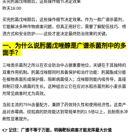
买完肟菌戊唑醇后，这些操作细节决定效果
昨天16:00
买完肟菌戊唑醇后，这些操作细节决定效果。作为一款广谱杀菌剂，
它能解决多种作物病害问题，但真正用好它，需要了解配伍技巧、喷
洒方式和安全防护——这些才是决定最终防治效果的关键。
一、为什么说肟菌戊唑醇是广谱杀菌剂中的多
面手？
三唑类杀菌剂
之所以在农业防治中占据重要地位，关键在于其独特的
双重作用机制。肟菌戊唑醇同时具备保护和治疗功能：肟菌酯成分能
在植物表面形成保护膜，阻断病菌侵入；戊唑醇则能内吸传导，直接
抑制已侵入病菌的生长。这种组合让它在应对
水稻杀菌剂
和
小麦杀菌
剂
常见病害时尤为高效。
当前主流的75%含量配方，兼顾了药效持久性和使用经济性。这类产
品对赤霉病、纹枯病的防效能达到常规单剂的1.5倍以上，且耐雨水冲
刷性显著提升。
👉 记住：广谱不等于万能，明确靶标病害才能发挥最大价值