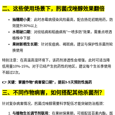
二、这些使用场景下，肟菌戊唑醇效果翻倍
抽穗期小麦
：此时赤霉病侵染风险最高，配合扬花初期用药，防
效提升30%以上
水稻破口期
：对纹枯病和稻曲病有"一喷多防"效果，需重点喷洒
植株中下部
果树新梢生长期
：针对炭疽病、褐斑病，建议与保护性杀菌剂轮
换使用
特别注意：在高温高湿环境下，该药剂渗透性会增强，此时可适当降
低用量10%-15%。对于已经产生抗药性的地区，建议每个生长季使用
不超过2次。
👉 关键：掌握作物"病害窗口期"，提前3-5天预防性施药
三、不同作物病害，如何搭配其他杀菌剂？
针对复杂病害情况，肟菌戊唑醇需要科学配伍才能突破防治瓶颈：
与
植物生长调节剂
联用
：在果树保果期，可搭配芸苔素内酯，既