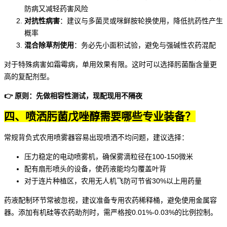
防病又减轻药害风险
对抗性病害
：建议与多菌灵或咪鲜胺轮换使用，降低抗药性产生
概率
混合
除草剂
使用
：务必先小面积试验，避免与强碱性农药混配
对于特殊病害如霜霉病，单用效果有限。这时可以选择肟菌酯含量更
高的复配剂型。
👉 原则：先做相容性测试，现配现用不隔夜
四、喷洒肟菌戊唑醇需要哪些专业装备？
常规背负式
农用喷雾器
容易出现喷洒不均问题，建议选择：
压力稳定的电动喷雾机，确保雾滴粒径在100-150微米
配有扇形喷头的设备，使药液能均匀覆盖叶背
对于连片种植区，
农用无人机
飞防可节省30%以上用药量
药液配制环节常被忽视，建议准备专用
农药稀释桶
，避免使用金属容
器。添加有机硅等
农药助剂
时，需严格按0.01%-0.03%的比例控制。