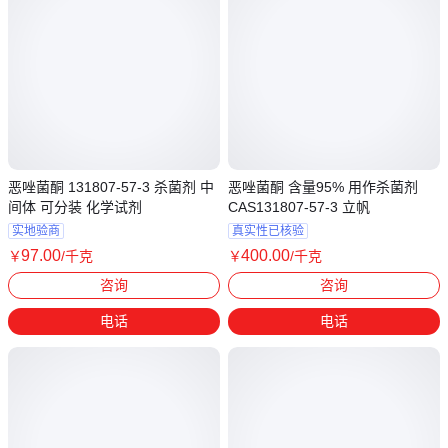
恶唑菌酮 131807-57-3 杀菌剂 中
恶唑菌酮 含量95% 用作杀菌剂
间体 可分装 化学试剂
CAS131807-57-3 立帆
实地验商
真实性已核验
97
.00
400
.00
￥
/千克
￥
/千克
江苏南通
山东泰安
咨询
咨询
电话
电话