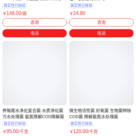
98%
真实性已核验
真实性已核验
148
.00
24
.80
￥
/袋
￥
河南郑州
河北邢台
咨询
咨询
电话
电话
养殖尾水净化复合菌 水质净化菌
微生物活性菌 好氧菌 生物菌种除
污水处理菌 氨氮降解COD降解菌
COD菌 降解氨氮水处理菌
真实性已核验
真实性已核验
95
.00
120
.00
￥
/千克
￥
/千克
广东广州
安徽宿州