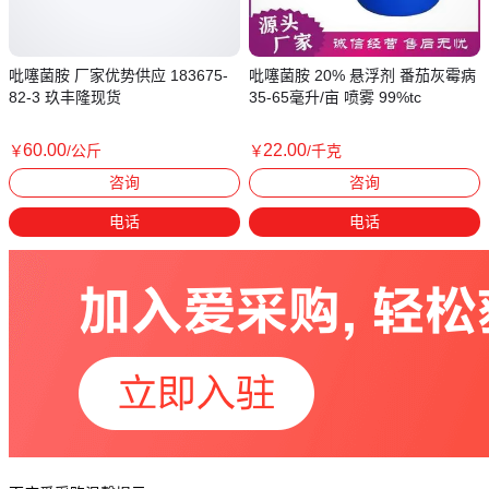
吡噻菌胺 厂家优势供应 183675-
吡噻菌胺 20% 悬浮剂 番茄灰霉病
82-3 玖丰隆现货
35-65毫升/亩 喷雾 99%tc
60
.00
22
.00
￥
/公斤
￥
/千克
湖北武汉
湖北武汉
咨询
咨询
电话
电话