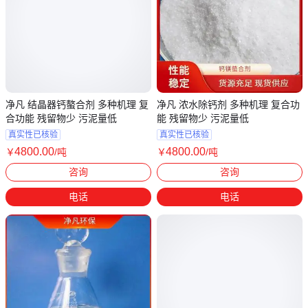
净凡 结晶器钙螯合剂 多种机理 复
净凡 浓水除钙剂 多种机理 复合功
合功能 残留物少 污泥量低
能 残留物少 污泥量低
真实性已核验
真实性已核验
4800
.00
4800
.00
￥
/吨
￥
/吨
河南郑州
河南郑州
咨询
咨询
电话
电话