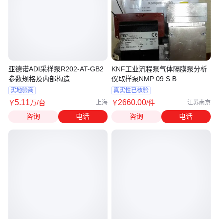
亚德诺ADI采样泵R202-AT-GB2
KNF工业流程泵气体隔膜泵分析
参数规格及内部构造
仪取样泵NMP 09 S B
实地验商
真实性已核验
5
.11
2660
.00
￥
万
/台
￥
/件
上海
江苏南京
咨询
电话
咨询
电话