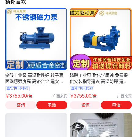
猜你喜欢
铬酸工业泵 高温耐性好 转子表
磷酸工业泵 耐化学腐蚀 免费提
面磁感强度高 高铬合金 建安泵
供安装指导建议 高温防爆 建安
业
泵业
真实性已核验
真实性已核验
3755
.00
3755
.00
￥
/台
￥
/台
广西来宾
广西来宾
咨询
电话
咨询
电话