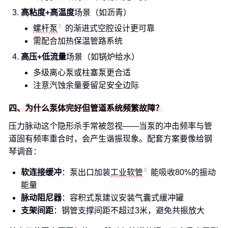
高粘度+高温度
场景（如沥青）
螺杆泵
的渐进式空腔设计更可靠
需配合加热保温管路系统
高压+低流量
场景（如锅炉给水）
多级离心泵或柱塞泵更合适
注意汽蚀余量要留足安全边际
四、为什么泵体完好但管道系统频繁故障？
压力脉动这个隐形杀手常被忽视——当泵的冲击频率与管
道固有频率重合时，会产生谐振现象。配套方案要像给钢
琴调音：
软连接缓冲
：泵出口加装
工业软管
能吸收80%的振动
能量
脉动阻尼器
：容积式泵建议安装气囊式缓冲罐
支架间距
：钢管支撑间距不超过3米，避免共振放大