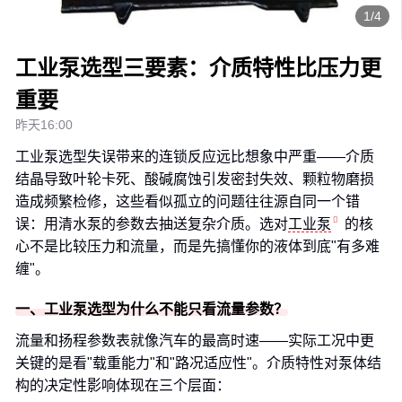
1/4
工业泵选型三要素：介质特性比压力更
重要
昨天16:00
工业泵选型失误带来的连锁反应远比想象中严重——介质
结晶导致叶轮卡死、酸碱腐蚀引发密封失效、颗粒物磨损
造成频繁检修，这些看似孤立的问题往往源自同一个错
误：用清水泵的参数去抽送复杂介质。选对
工业泵
的核
心不是比较压力和流量，而是先搞懂你的液体到底"有多难
缠"。
一、工业泵选型为什么不能只看流量参数？
流量和扬程参数表就像汽车的最高时速——实际工况中更
关键的是看"载重能力"和"路况适应性"。介质特性对泵体结
构的决定性影响体现在三个层面：