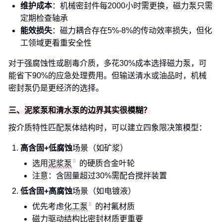
维护成本
：机械密封件每2000小时需更换，磁力泵只需
定期检查轴承
能效损失
：磁力耦合存在5%-8%的传动效率损失，但化
工领域更看重安全性
对于强腐蚀性或剧毒介质，多花30%成本选择磁力泵，可
能省下90%的应急处理费用。但输送清水或油品时，机械
密封泵仍是更经济的选择。
三、泥浆泵和清水泵的边界其实很模糊？
按介质特性匹配泵体结构时，可以建立四象限决策模型：
高含固+低腐蚀
场景（如矿浆）
选用
泥浆泵
的硬质合金叶轮
注意：含固量超过30%需配合搅拌装置
低含固+高腐蚀
场景（如电镀液）
优先考虑
化工泵
的衬氟材质
磁力驱动结构比密封材质更重要