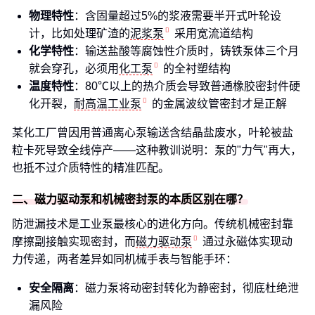
物理特性
：含固量超过5%的浆液需要半开式叶轮设
计，比如处理矿渣的
泥浆泵
采用宽流道结构
化学特性
：输送盐酸等腐蚀性介质时，铸铁泵体三个月
就会穿孔，必须用
化工泵
的全衬塑结构
温度特性
：80℃以上的热介质会导致普通橡胶密封件硬
化开裂，
耐高温工业泵
的金属波纹管密封才是正解
某化工厂曾因用普通离心泵输送含结晶盐废水，叶轮被盐
粒卡死导致全线停产——这种教训说明：泵的"力气"再大，
也抵不过介质特性的精准匹配。
二、磁力驱动泵和机械密封泵的本质区别在哪？
防泄漏技术是工业泵最核心的进化方向。传统机械密封靠
摩擦副接触实现密封，而
磁力驱动泵
通过永磁体实现动
力传递，两者差异如同机械手表与智能手环：
安全隔离
：磁力泵将动密封转化为静密封，彻底杜绝泄
漏风险