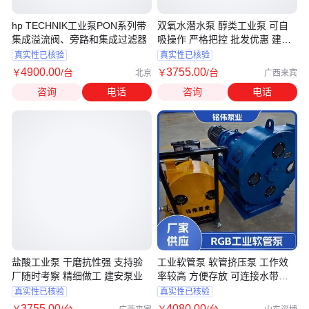
hp TECHNIK工业泵PON系列带
双氧水潜水泵 醇类工业泵 可自
集成溢流阀、旁路和集成过滤器
吸操作 严格把控 批发优惠 建安
泵业
真实性已核验
真实性已核验
4900
.00
3755
.00
￥
/台
￥
/台
北京
广西来宾
咨询
电话
咨询
电话
盐酸工业泵 干磨抗性强 支持验
工业软管泵 软管挤压泵 工作效
厂随时考察 精细做工 建安泵业
率较高 方便存放 可连接水带使
用
真实性已核验
真实性已核验
3755
.00
4080
.00