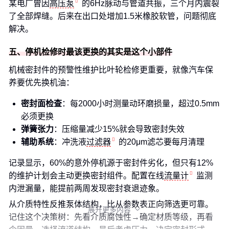
某电厂曾因
高压泵
的6Hz脉动与管道共振，三个月内震裂
了全部焊缝。后来在出口处增加1.5米橡胶软管，问题彻底
解决。
五、停机检修时最该更换的其实是这个小部件
机械密封件的预警性维护比叶轮检修更重要，就像汽车保
养要优先换机油：
密封面检查
：每2000小时测量动环磨损量，超过0.5mm
必须更换
弹簧张力
：压缩量减少15%就会导致密封失效
辅助系统
：冲洗液
过滤器
的20μm滤芯要每月清理
记录显示，60%的意外停机源于密封件劣化，但只有12%
的维护计划会主动更换密封组件。配置在线
流量计
监测
内泄漏量，能提前两周发现密封衰退迹象。
从介质特性反推泵体结构，比从参数表正向筛选更可靠。
展开更多内容

记住这个决策树：先看介质腐蚀性→确定材质等级，再看