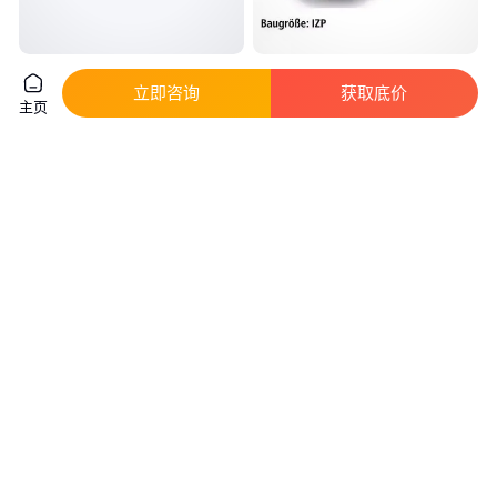
苯胺工业泵 抗腐蚀性强 表面光
hp TECHNIK工业泵VBGRPP-D-
立即咨询
获取底价
滑精度高 精湛工艺 建安泵业
2-20-HC应用机械工业
主页
真实性已核验
真实性已核验
3755
.00
4900
.00
￥
/台
￥
/台
广西来宾
北京
咨询
电话
咨询
电话
Hp Technik工业泵VBHG-D 4-
上海销售IH125-100-315BT3舒
10-SO 4KW 高效稳定 性能卓越
喘灵耐腐蚀泵 不锈钢耐腐工业泵