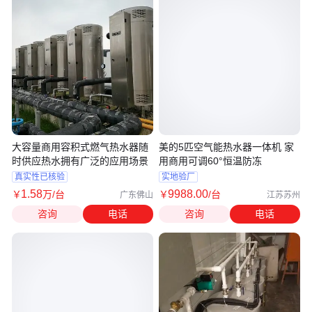
大容量商用容积式燃气热水器随
美的5匹空气能热水器一体机 家
时供应热水拥有广泛的应用场景
用商用可调60°恒温防冻
真实性已核验
实地验厂
1
.58
9988
.00
￥
万
/台
￥
/台
广东佛山
江苏苏州
咨询
电话
咨询
电话