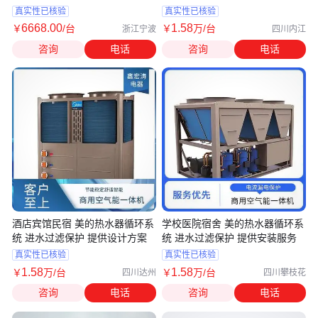
容量
服务
真实性已核验
真实性已核验
6668
.00
1
.58
￥
/台
￥
万
/台
浙江宁波
四川内江
咨询
电话
咨询
电话
酒店宾馆民宿 美的热水器循环系
学校医院宿舍 美的热水器循环系
统 进水过滤保护 提供设计方案
统 进水过滤保护 提供安装服务
真实性已核验
真实性已核验
1
.58
1
.58
￥
万
/台
￥
万
/台
四川达州
四川攀枝花
咨询
电话
咨询
电话