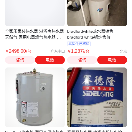
全家乐家装热水器 淋浴房热水器
bradfordwhite热水器销售
天然气 家用电器燃气热水器 天
bradford white锅炉售价
然气热水器工厂
真实性已核验
2498
.00
1
.23
￥
/台
￥
万
/台
广东中山
北京
咨询
电话
咨询
电话