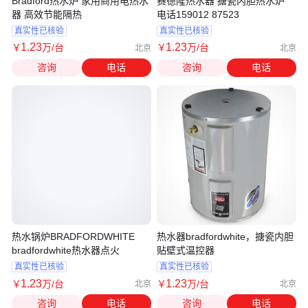
Bradford热水炉 家用商用电热水
赛德隆热水器 搪瓷内胆热水炉
器 高效节能隔热
电话159012 87523
真实性已核验
真实性已核验
1
.23
1
.23
￥
万
/台
￥
万
/台
北京
北京
咨询
电话
咨询
电话
热水锅炉BRADFORDWHITE
热水器bradfordwhite，搪瓷内胆
bradfordwhite热水器点火
贴壁式温控器
真实性已核验
真实性已核验
1
.23
1
.23
￥
万
/台
￥
万
/台
北京
北京
咨询
电话
咨询
电话