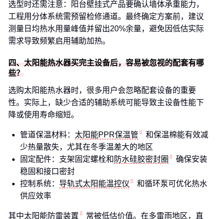
选型时还需注意：阳台壁挂式产品要确认墙体承重能力，
工程用分体系统需预留检修通道。最终确定方案前，建议
测量日均热水用量峰值并留出20%余量，避免因低估实际
需求导致频繁启用辅助加热。
四、太阳能热水器买完主设备后，容易被忽视的配套有哪
些？
选购太阳能热水器时，很多用户会忽略配套设备的重要
性。实际上，缺少合适的辅助系统可能导致主设备性能下
降或使用寿命缩短。
管道保温材料：
太阳能PPR保温管
和保温棉能有效减
少热量散失，尤其在冬季温差大的地区
固定配件：支架固定螺栓和
防水硅胶密封圈
确保安装
稳固和接口密封
控制系统：
导轨式太阳能温控仪
和循环泵可优化热水
供应效率
其中
太阳能防雷装置
常被低估价值。在多雷雨地区，直