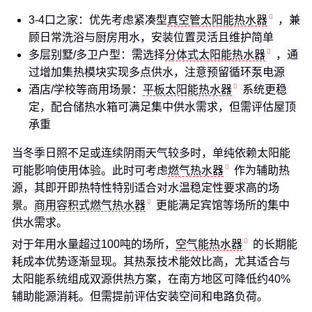
3-4口之家：优先考虑紧凑型
真空管太阳能热水器
，兼
顾日常洗浴与厨房用水，安装位置灵活且维护简单
多层别墅/多卫户型：需选择
分体式太阳能热水器
，通
过增加集热模块实现多点供水，注意预留循环泵电源
酒店/学校等商用场景：
平板太阳能热水器
系统更稳
定，配合储热水箱可满足集中供水需求，但需评估屋顶
承重
当冬季日照不足或连续阴雨天气较多时，单纯依赖太阳能
可能影响使用体验。此时可考虑
燃气热水器
作为辅助热
源，其即开即热特性特别适合对水温稳定性要求高的场
景。
商用容积式燃气热水器
更能满足宾馆等场所的集中
供水需求。
对于年用水量超过100吨的场所，
空气能热水器
的长期能
耗成本优势逐渐显现。其热泵技术能效比高，尤其适合与
太阳能系统组成双源供热方案，在南方地区可降低约40%
辅助能源消耗。但需提前评估安装空间和电路负荷。