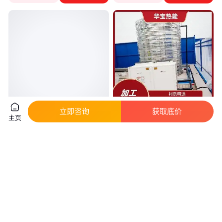
立即咨询
获取底价
主页
浩田商用空气能一体机 加工定制
华宝 学校集中供暖热水 空气能
酒店学校空气能热泵安装
热水器 实体厂家
真实性已核验
9600
.00
5000
.00
￥
/套
￥
/个
广东深圳
四川资阳
咨询
电话
咨询
电话