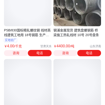
PSB/830国标精轧螺纹钢 线材高
钢浦金属现货 建筑盘螺钢筋 桥
线建筑工地用 18号钢筋 生产厂
梁施工热轧线材 10号 20号盘条
家
实地验厂
4
.00
4400
.00
￥
/千克
￥
/吨
甘肃天水
山东济南
咨询
电话
咨询
电话