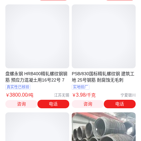
盘螺永钢 HRB400精轧螺纹钢钢
PSB/830国标精轧螺纹钢 建筑工
筋 预应力混凝土用16号22号 7
地 25号钢筋 耐腐蚀无毛刺
真实性已核验
实地验厂
3800
.00
3
.98
￥
/吨
￥
/千克
江苏无锡
宁夏银川
咨询
电话
咨询
电话