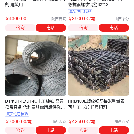
割 建筑用
级抗震螺纹钢筋32*12
真实性已核验
4300
.00
3900
.00
￥
￥
/吨
陕西西安
山西临汾
咨询
电话
咨询
电话
DT4\DT4E\DT4C电工纯铁 盘圆
HRB400E螺纹钢筋每米重量表
盘条直条 信利泰想你所想供你所
可加工 长度任意切割
需
真实性已核验
7000
.00
4250
.00
￥
/吨
￥
/吨
山西太原
陕西西安
咨询
电话
咨询
电话