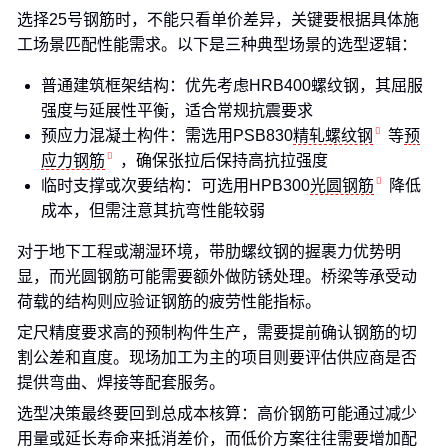
选择25号钢筋时，不能只看单价差异，关键要根据具体施
工场景匹配性能需求。以下是三种典型场景的选型逻辑：
普通建筑框架结构：优先考虑HRB400螺纹钢，其屈服
强度与延展性平衡，适合常规抗震要求
预应力混凝土构件：需选用PSB830
精轧螺纹钢
等
预
应力钢筋
，确保张拉后保持高抗拉强度
临时支撑或次要结构：可选用HPB300
光圆钢筋
降低
成本，但需注意其抗弯性能较弱
对于地下工程或潮湿环境，带肋螺纹钢的握裹力优势明
显，而光圆钢筋可能需要额外做防锈处理。桥梁等承受动
荷载的结构则应验证钢筋的疲劳性能指标。
定尺精度要求高的预制构件生产，需要提前确认钢筋的切
割公差和直度。现场加工为主的项目则要评估供应商是否
提供弯曲、焊接等配套服务。
选型决策最终要回到总成本核算：高价钢筋可能通过减少
用量或延长寿命来抵消差价，而低价方案往往需要增加配