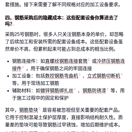
套措施。接下来需要了解不同规格对应的加工设备要求。
四、钢筋采购后的隐藏成本：这些配套设备你算进去了
吗？
采购25号钢筋时，很多人只关注钢筋本身的单价，却忽略
了后续加工和安装所需的配套设备成本。这些配套设备虽
然单价不高，但累积起来可能占到总成本的相当比例。
钢筋连接件：如
直螺纹钢筋连接套筒
或
冷挤压钢筋连
接件
，用于确保钢筋之间的牢固连接
加工设备：包括
数控钢筋弯曲机
、
立式钢筋切断机
等，用于现场加工钢筋
辅助材料：如
镀锌钢筋绑扎丝
、
钢筋防锈漆
等，用
于施工过程中的固定和保护
其中，
钢筋垫块
是容易被忽视但至关重要的配套产品。
它用于控制混凝土保护层厚度，直接影响结构耐久性。质
量差的垫块可能导致钢筋过早锈蚀，增加后期维护成本。