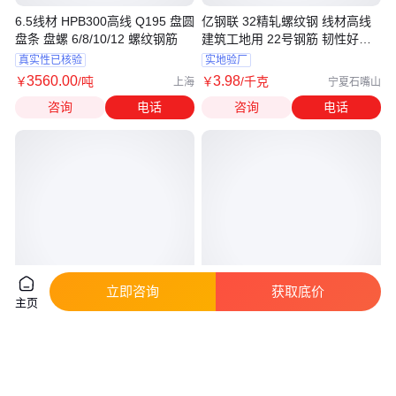
6.5线材 HPB300高线 Q195 盘圆
亿钢联 32精轧螺纹钢 线材高线
盘条 盘螺 6/8/10/12 螺纹钢筋
建筑工地用 22号钢筋 韧性好强
度好
真实性已核验
实地验厂
3560
.00
3
.98
￥
/吨
￥
/千克
上海
宁夏石嘴山
咨询
电话
咨询
电话
立即咨询
获取底价
主页
亿钢联 PSB/830国标精轧螺纹钢
HRB300E盘螺盘圆HRB400E盘
用于建筑行业 16号钢筋 强度高
螺盘圆HRB400E钢筋
力度大
实地验厂
真实性已核验
3
.97
3860
.00
￥
/千克
￥
/吨
甘肃定西
广西北海