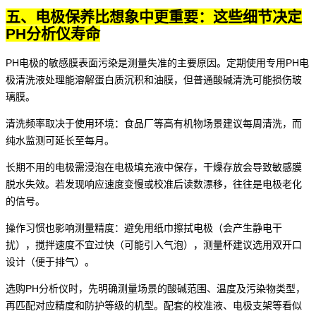
五、电极保养比想象中更重要：这些细节决定
PH分析仪寿命
PH电极的敏感膜表面污染是测量失准的主要原因。定期使用专用
PH电
极清洗液
处理能溶解蛋白质沉积和油膜，但普通酸碱清洗可能损伤玻
璃膜。
清洗频率取决于使用环境：食品厂等高有机物场景建议每周清洗，而
纯水监测可延长至每月。
长期不用的电极需浸泡在电极填充液中保存，干燥存放会导致敏感膜
脱水失效。若发现响应速度变慢或校准后读数漂移，往往是电极老化
的信号。
操作习惯也影响测量精度：避免用纸巾擦拭电极（会产生静电干
扰），搅拌速度不宜过快（可能引入气泡），测量杯建议选用双开口
设计（便于排气）。
选购PH分析仪时，先明确测量场景的酸碱范围、温度及污染物类型，
再匹配对应精度和防护等级的机型。配套的校准液、电极支架等看似