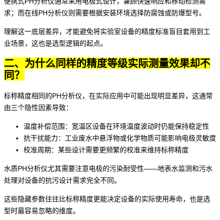
便携式PH分析仪
通常采用电极式设计，兼顾快速响应和移动检测需
求；而
在线PH分析仪
则需要根据安装环境选择防腐蚀或防爆型号。
理解这一底层差异，才能避免将实验室设备的精度标准盲目套用到工
业场景，这也是选型逻辑的起点。
二、为什么同样的精度等级实际测量效果却不
同？
标称精度相同的PH分析仪，在实际应用中可能出现明显差异，这通常
由三个隐性因素导致：
温度补偿范围：宽温区设备在环境温度波动时仍能保持稳定性
抗干扰能力：工业废水中悬浮物或化学物质可能影响电极灵敏度
校准周期：某些设计需要更频繁的校准来维持标称精度
水质PH分析仪
尤其需要注意电极的污染耐受性——地表水监测和污水
处理对设备的抗污设计需求完全不同。
这些隐藏参数往往比标称精度更能决定设备的实际使用寿命，也是选
型时最容易忽略的维度。