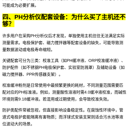
可能成为必要扩展。
四、PH分析仪配套设备：为什么买了主机还不
够？
许多用户在采购PH分析仪后才发现，单独使用主机往往无法满足实际
测量需求。电极保护套、磁力搅拌器等配套设备的缺失，可能导致测
量数据波动或电极寿命缩短。
关键配套可分为三类：校准工具（如
PH缓冲液
、
ORP校准缓冲液
）、
防护配件（如
不锈钢PH电极保护套
、
实验室防溅罩
）及辅助设备（如
磁力搅拌器、
PPR传感器支架
）。
校准缓冲粉剂是日常使用中最频繁更换的耗材，不同测量范围需要匹
配对应的
PH标准液
。例如，测量酸性溶液时需4.0缓冲液校准，而碱性
环境则需9.18缓冲液。若混用或过期使用，会导致校准失效。
防护类配件常被忽视，但直接影响设备稳定性。在腐蚀性环境中，
管
道式电极护套
能隔离有害物质；而
浮球式安装支架
则适合污水池等液
位波动大的场景。