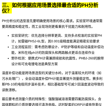
三、如何根据应用场景选择最合适的PH分析
仪？
PH分析仪的选型首先要明确使用场景的核心需求。实验室环境通常需
要高精度和稳定性，而工业现场则更看重抗干扰能力和耐用性。
实验室研究：优先选择分辨率更高、支持多点校准的
实验室PH
计
，如雷磁PHSJ-6L型，其0.001级精度能满足精密实验要求
工业流程监控：需考虑防爆设计、IP防护等级和自动温度补偿功
能，米科在线ph计的防腐探头和两路触点更适合连续作业
野外检测：
便携式PH计
需兼顾续航和抗震性，PHBJ-260的腕带
设计和可充电锂电池是典型方案
温度补偿功能是跨场景选型的关键分水岭。对于温差较大的环境（如
污水处理厂），
全自动温度补偿PH计
能显著提升测量稳定性。赛多利
斯PB-10的电极同步温补技术，相比基础型号可减少因温度波动导致的
读数漂移。
最后要考虑测量介质的特殊性：强酸强碱溶液需要四氟防腐探头，含
固体颗粒的介质则要选择可清洗电极。这时配套的
ORP计
或
电导率仪