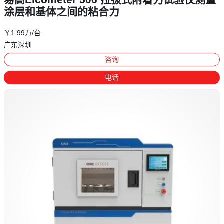
涂层和基体之间的粘合力
￥
1
.99
万
/台
广东深圳
咨询
电话