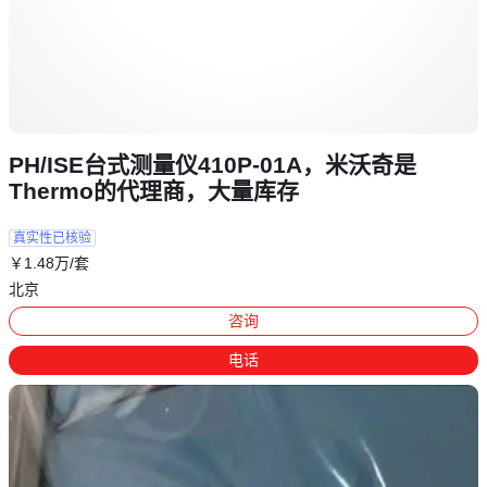
PH/ISE台式测量仪410P-01A，米沃奇是
Thermo的代理商，大量库存
真实性已核验
￥
1
.48
万
/套
北京
咨询
电话