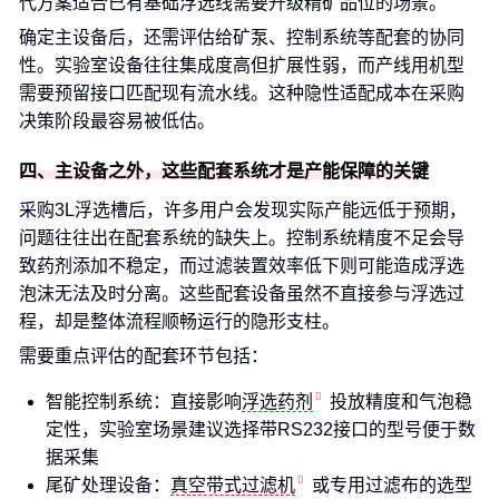
代方案适合已有基础浮选线需要升级精矿品位的场景。
确定主设备后，还需评估给矿泵、控制系统等配套的协同
性。实验室设备往往集成度高但扩展性弱，而产线用机型
需要预留接口匹配现有流水线。这种隐性适配成本在采购
决策阶段最容易被低估。
四、主设备之外，这些配套系统才是产能保障的关键
采购3L浮选槽后，许多用户会发现实际产能远低于预期，
问题往往出在配套系统的缺失上。控制系统精度不足会导
致药剂添加不稳定，而过滤装置效率低下则可能造成浮选
泡沫无法及时分离。这些配套设备虽然不直接参与浮选过
程，却是整体流程顺畅运行的隐形支柱。
需要重点评估的配套环节包括：
智能控制系统：直接影响
浮选药剂
投放精度和气泡稳
定性，实验室场景建议选择带RS232接口的型号便于数
据采集
尾矿处理设备：
真空带式过滤机
或专用过滤布的选型