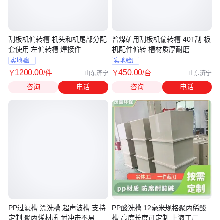
刮板机偏转槽 机头和机尾部分配
普煤矿用刮板机偏转槽 40T刮 板
套使用 左偏转槽 焊接件
机配件偏转 槽材质厚耐磨
实地验厂
实地验厂
1200
.00
450
.00
￥
/件
￥
/台
山东济宁
山东济宁
咨询
电话
咨询
电话
PP过滤槽 漂洗槽 超声波槽 支持
PP酸洗槽 12毫米规格聚丙稀酸
定制 聚丙烯材质 耐冲击不易开
槽 高度长度可定制 上海工厂焊