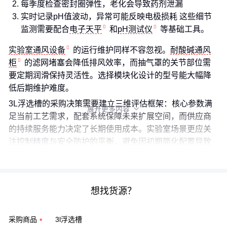
每季度检查密封圈弹性，老化会导致药剂泄漏
实时记录pH值波动，异常可能反映电极损耗 这些细节
监测需要配合
电子天平
和
pH测试仪
等基础工具。
实验室通风设备
的运行维护同样不容忽视。
耐酸碱通风
柜
的滤网堵塞会降低排风效率，而抽气罩的关节部位需
要定期润滑保持灵活性。选择模块化设计的型号能大幅降
低后期维护难度。
3L浮选槽的采购决策需要建立三维评估框架：核心参数满
展开更多内容

足当前工艺需求，配套系统保障未来扩展空间，而供应商
的持续服务能力决定了长期使用成本。实验室场景更应关
注控制精度与安全防护的平衡，避免因初期简化配置导致
的重复投入。
想找货源？
采购商品