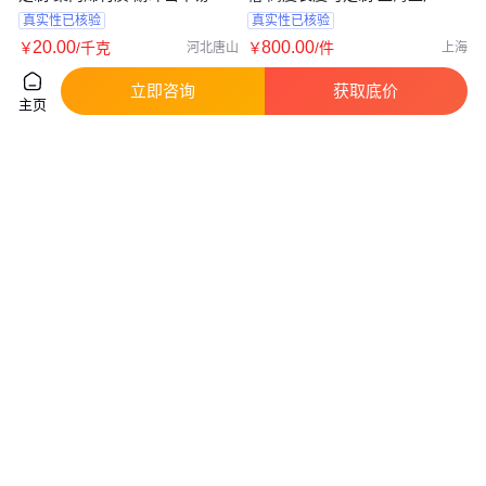
裂 昆仑
接工艺
真实性已核验
真实性已核验
20
.00
800
.00
￥
/千克
￥
/件
河北唐山
上海
咨询
电话
咨询
电话
立即咨询
获取底价
主页
矿用SF-6型浮选槽 维护方便吸气
中航供应PP电解槽 PPH电镀槽
量大功耗低寿命长
酸洗槽 方槽耐酸碱防腐
真实性已核验
真实性已核验
7800
.00
1000
.00
￥
/台
￥
/个
山东济宁
江苏南京
咨询
电话
咨询
电话