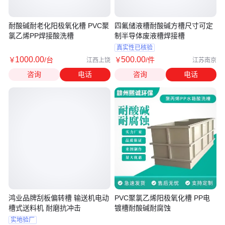
耐酸碱耐老化阳极氧化槽 PVC聚
四氟储液槽耐酸碱方槽尺寸可定
氯乙烯PP焊接酸洗槽
制半导体废液槽焊接槽
真实性已核验
1000
.00
500
.00
￥
/台
￥
/件
江西上饶
江苏南京
咨询
电话
咨询
电话
鸿业品牌刮板偏转槽 输送机电动
PVC聚氯乙烯阳极氧化槽 PP电
槽式送料机 耐磨抗冲击
镀槽耐酸碱耐腐蚀
实地验厂