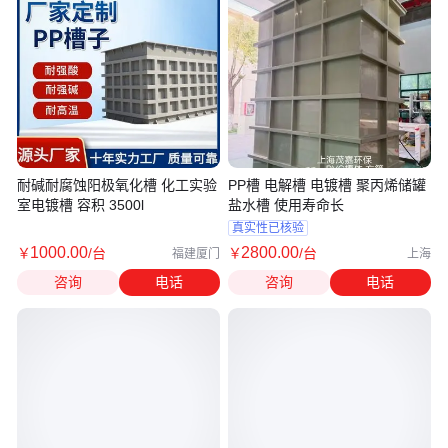
耐碱耐腐蚀阳极氧化槽 化工实验
PP槽 电解槽 电镀槽 聚丙烯储罐
室电镀槽 容积 3500l
盐水槽 使用寿命长
真实性已核验
1000
.00
2800
.00
￥
/台
￥
/台
福建厦门
上海
咨询
电话
咨询
电话