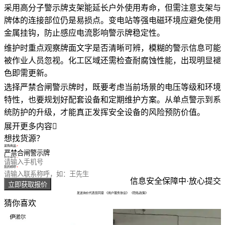
采用
高分子警示牌支架
能延长户外使用寿命，但需注意支架与
牌体的连接部位仍是易损点。变电站等强电磁环境应避免使用
金属挂钩，防止感应电流影响警示牌稳定性。
维护时重点观察牌面文字是否清晰可辨，模糊的警示信息可能
被作业人员忽视。化工区域还需检查耐腐蚀性能，出现明显褪
色即需更新。
选择严禁合闸警示牌时，既要考虑当前场景的电压等级和环境
特性，也要规划好配套设备和定期维护方案。从单点警示到系
统防护的升级，才能真正发挥安全设备的风险预防价值。
展开更多内容

想找货源？
采购商品
您的电话
您的称呼
信息安全保障中·放心提交
立即获取报价
发送询价代表您同意
《用户服务协议》
《隐私政策》
猜你喜欢