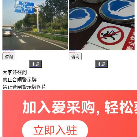
真实性已核验
实地验厂
交通标志牌 高速公路标识 道路指示路牌 安全标牌
定做交通标志牌 市政指路牌 信号灯杆 铝塑 安全提示标牌 路宽
￥
169
.00
/个
￥
89
.00
/个
甘肃陇南
河北沧州
咨询
咨询
电话
电话
大家还在问
禁止合闸警示牌
禁止合闸警示牌图片