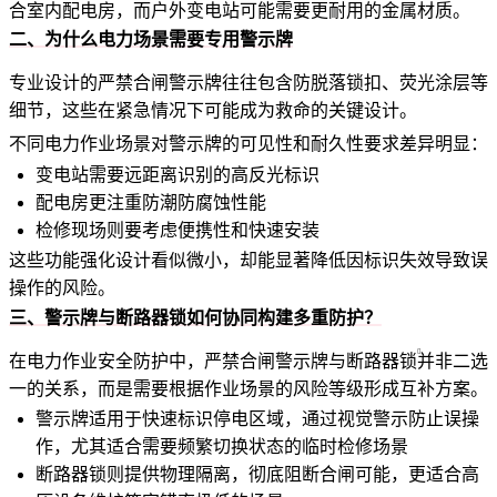
合室内配电房，而户外变电站可能需要更耐用的金属材质。
二、为什么电力场景需要专用警示牌
专业设计的严禁合闸警示牌往往包含防脱落锁扣、荧光涂层等
细节，这些在紧急情况下可能成为救命的关键设计。
不同电力作业场景对警示牌的可见性和耐久性要求差异明显：
变电站需要远距离识别的高反光标识
配电房更注重防潮防腐蚀性能
检修现场则要考虑便携性和快速安装
这些功能强化设计看似微小，却能显著降低因标识失效导致误
操作的风险。
三、警示牌与断路器锁如何协同构建多重防护？
在电力作业安全防护中，严禁合闸警示牌与
断路器锁
并非二选
一的关系，而是需要根据作业场景的风险等级形成互补方案。
警示牌适用于快速标识停电区域，通过视觉警示防止误操
作，尤其适合需要频繁切换状态的临时检修场景
断路器锁则提供物理隔离，彻底阻断合闸可能，更适合高